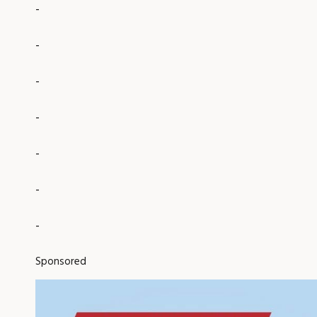
-
-
-
-
-
-
-
Sponsored