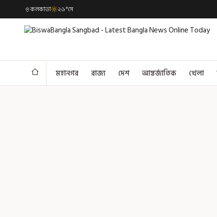
কলকাতা
২৬°সে
মহানগর
রাজ্য
দেশ
আন্তর্জাতিক
খেলা