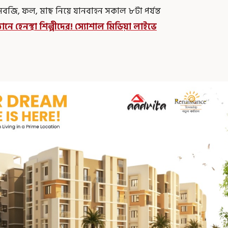
, সবজি, ফল, মাছ নিয়ে যানবাহন সকাল ৮টা পর্যন্ত
ানে হেনস্থা শিল্পীদের! স্যোশাল মিডিয়া লাইভে