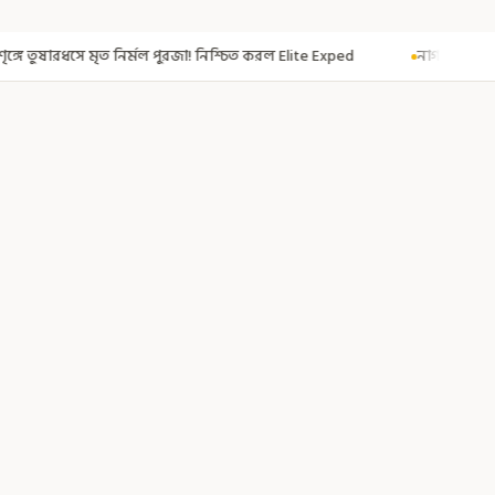
জা! নিশ্চিত করল Elite Exped
নাগরিকত্ব দিতেই CAA! ৩০০ মতুয়াকে নাগরিকত্বে