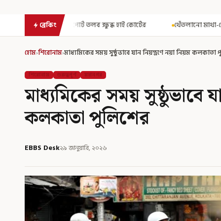
লব ক্ষুব্ধ হাই কোর্টের
থেঁতলানো মাথা-গোপনাঙ্গে রড! বিজেপিশাসিত 
ব্রেকিং
হোম
›
শিরোনাম
›
মাধ্যমিকের সময় সুষ্ঠুভাবে যান নিয়ন্ত্রণে নয়া নিয়ম কলকাতা 
শিরোনাম
গুরুত্বপূর্ণ
মহানগর
মাধ্যমিকের সময় সুষ্ঠুভাবে যা
কলকাতা পুলিশের
EBBS Desk
২৯ জানুয়ারি, ২০২৬