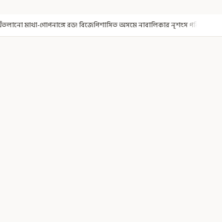
জেপিশাসিত অসমে নাবালিকার নৃশংস পরিণতি
ব্রড পর্বতশৃঙ্গে তুষারধসে ম