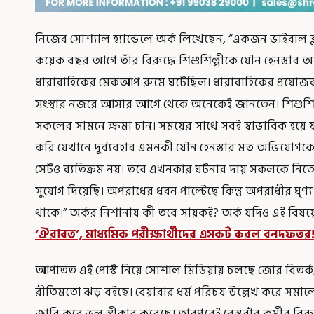
নিজের সোশ্যাল হ্যান্ডেলে অর্ক লিখেছেন, “একজন ভাইরাল ব্লগা
কয়েক বছর আগে তাঁর বিরুদ্ধে শিশুশিল্পীকে যৌন হেনস্তার 
ধারাবাহিকের মেকআপ রুমে ঘটেছিল। ধারাবাহিকের প্রযোজক 
সংস্থার নজরে আসার আগে থেকে অনেকেই জানতেন। শিশুশিল্প
সকলের সামনে ক্ষমা চান। সময়ের সাথে সবই স্বাভাবিক হয়ে
করি যেখানে দুর্ব্যবহার এমনকী যৌন হেনস্তার মত অভিযোগকে
সেটও ব্যতিক্রম নয়। তবে এখনকার ঘটনার দায় সকলকে ন
সুযোগ দিয়েছি। অপরাধের ধরন পাল্টেছে কিন্তু অপরাধীর ঘ
থাকে।” অর্কর নিশানায় কী তবে সায়কই? অর্ক যদিও এই বিষয়
‘ঐরাবত’, মাধ্যমিক পরীক্ষার্থীদের এসকর্ট করল বনদফতর
আপাতত এই পোস্ট নিয়ে সোশাল মিডিয়ায় চলছে জোর বিতর্ক, কা
রীতিমতো ঝড় বইছে। বেয়ারার ধর্ম পরিচয় উল্লেখ করে সমা
জারি করে ভুল স্বীকার করেছে। তারপরেই রেস্তরাঁর কর্মীর বির