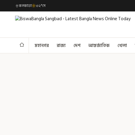
কলকাতা
৩২°সে
মহানগর
রাজ্য
দেশ
আন্তর্জাতিক
খেলা