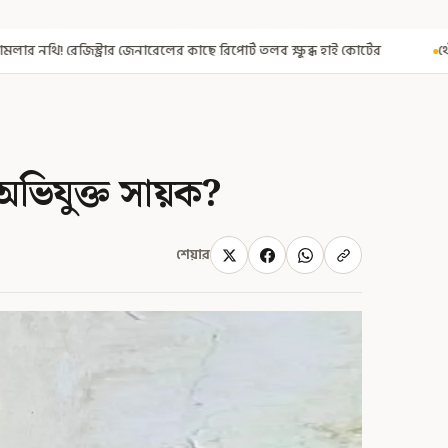
ছে রিপোর্ট তলব ক্ষুব্ধ হাই কোর্টের
থেঁতলানো মাথা-গোপনাঙ্গে রড! বি
 অভিযুক্ত সায়ক?
শেয়ার