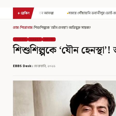
তঙ্ক
সময়ে পৌঁছায়নি ভবানীপুর ভোট-মামলার নথি! রেজিস্ট্রার জেনারেলের কা
ব্রেকিং
হোম
›
শিরোনাম
›
শিশুশিল্পকে ‘যৌন হেনস্থা’! অভিযুক্ত সায়ক?
শিরোনাম
গুরুত্বপূর্ণ
মহানগর
শিশুশিল্পকে ‘যৌন হেনস্থা’!
EBBS Desk
২ ফেব্রুয়ারি, ২০২৬