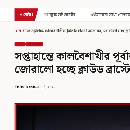
ব্ধ হাই কোর্টের
থেঁতলানো মাথা-গোপনাঙ্গে রড! বিজেপিশাসিত অসমে না
ব্রেকিং
হোম
›
রাজ্য
›
সপ্তাহান্তে কালবৈশাখীর পূর্বাভাস হাওয়া অফিসের, জোরালো হচ্ছে ক্লাউড
রাজ্য
আবহাওয়া
সপ্তাহান্তে কালবৈশাখীর পূর
জোরালো হচ্ছে ক্লাউড ব্রাস্টে
EBBS Desk
১৯ মার্চ, ২০২৬