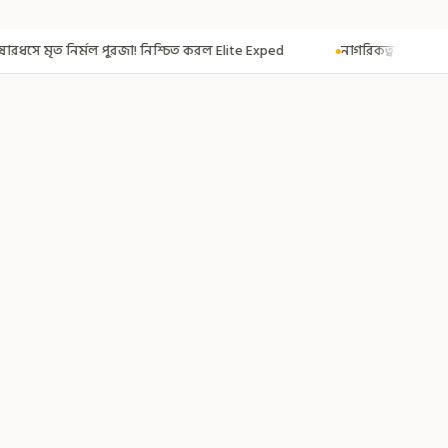
্চিত করল Elite Exped
নাগরিকত্ব দিতেই CAA! ৩০০ মতুয়াকে নাগরিকত্বের সার্ট