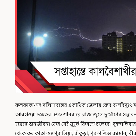
কলকাতা-সহ দক্ষিণবঙ্গের একাধিক জেলায় ফের বজ্রবিদ্যুৎ স
আবহাওয়া দফতর। শুক্র শনিবারে রাজ্যজুড়ে দুর্যোগের সম্ভাবনা।
হয়েছে জনজীবন। ফের সেই মুহূর্ত ফিরতে চলেছে। বৃহস্পতিব
থেকে কলকাতা-সহ পুরুলিয়া, বাঁকুড়া, পূর্ব-পশ্চিম বর্ধমান, বীরভূ