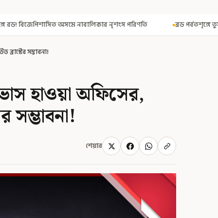
বালিকার নৃশংস পরিণতি
ব্রড পর্বতশৃঙ্গে তুষারধসে মৃত নির্মল পুরজা! নিশ
 ব্রাস্টের সম্ভাবনা!
্বাভাস হাওয়া অফিসের,
র সম্ভাবনা!
শেয়ার