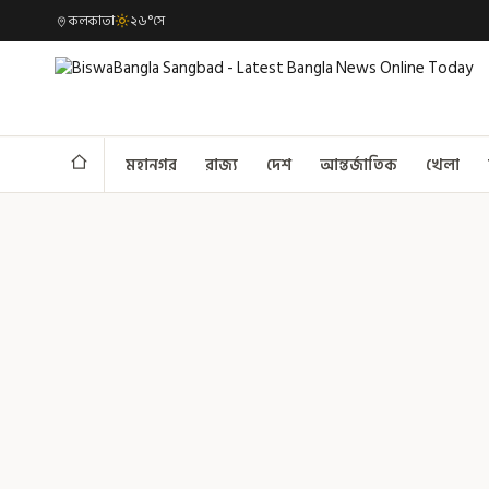
কলকাতা
২৬°সে
মহানগর
রাজ্য
দেশ
আন্তর্জাতিক
খেলা