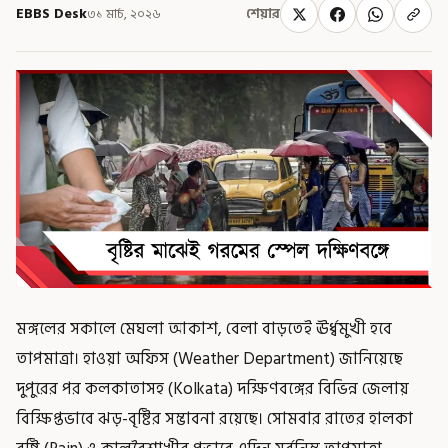
EBBS Desk
৩১ মার্চ, ২০২৬
শেয়ার
মঙ্গলের সকালে মেঘলা আকাশ, বেলা বাড়তেই ঊর্ধ্বমুখী হবে
তাপমাত্রা। হাওয়া অফিস (Weather Department) জানিয়েছে
দুপুরের পর কলকাতাসহ (Kolkata) দক্ষিণবঙ্গের বিভিন্ন জেলায়
বিক্ষিপ্তভাবে ঝড়-বৃষ্টির সম্ভাবনা রয়েছে। সোমবার রাতের হালকা