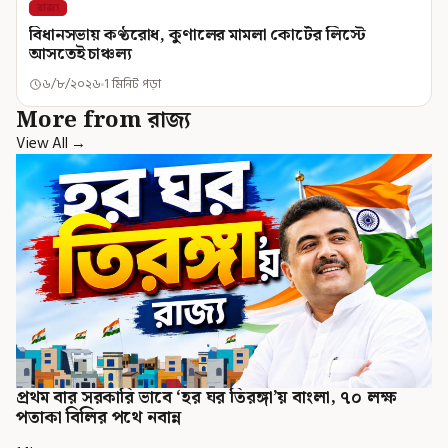
রাজ্য
বিধানসভায় কণ্ঠরোধ, কুণালের মামলা কোর্টের লিস্টে
আসতেই চাঞ্চল্য
৬/৮/২০২৬
1 মিনিট পড়া
More from রাজ্য
View All →
প্রথম বার সরকারি ভাবে ‘হর ঘর তিরঙ্গা’য় বাংলা, ৭০ লক্ষ
পতাকা বিলির পথে নবান্ন