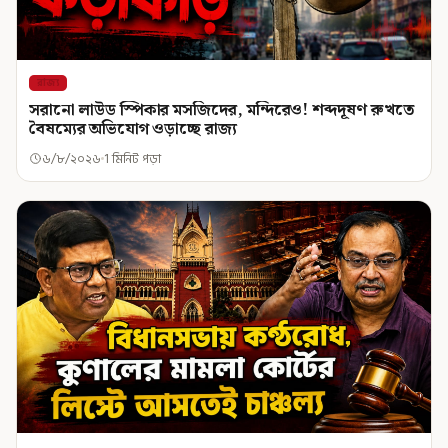
রাজ্য
সরানো লাউড স্পিকার মসজিদের, মন্দিরেও! শব্দদূষণ রুখতে
বৈষম্যের অভিযোগ ওড়াচ্ছে রাজ্য
৬/৮/২০২৬
1 মিনিট পড়া