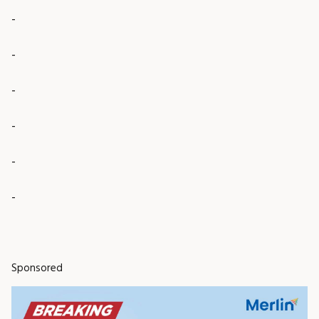
-
-
-
-
-
-
Sponsored