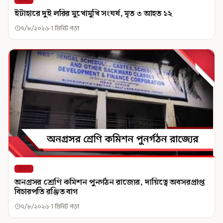
ইটাহারে দুই লরির মুখোমুখি সংঘর্ষ, মৃত ৩ আহত ১২
৭/৮/২০২৬
1 মিনিট পড়া
রাজ্য
অনগ্রসর শ্রেণি কমিশন পুনর্গঠন রাজ্যের, দায়িত্বে অবসরপ্রাপ্ত
বিচারপতি রঞ্জিত বাগ
৭/৮/২০২৬
1 মিনিট পড়া