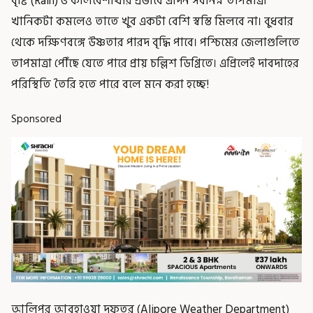
বৃষ্টি (Rain) ও কালবৈশাখীর প্রভাবে এদিন সর্বনিম্ন তাপমাত্রা
খানিকটা কমলেও তাতে খুব একটা বেশি স্বস্তি মিলবে না। বুধবার
থেকে দক্ষিণবঙ্গে উষ্ণতার পারদ বৃদ্ধি পাবে। পশ্চিমের জেলাগুলিতে
তাপমাত্রা পৌঁছে যেতে পারে প্রায় চল্লিশ ডিগ্রিতে। এপ্রিলেই দাবদাহের
পরিস্থিতি তৈরি হতে পারে বলে মনে করা হচ্ছে!
Sponsored
আলিপুর আবহাওয়া দফতর (Alipore Weather Department)