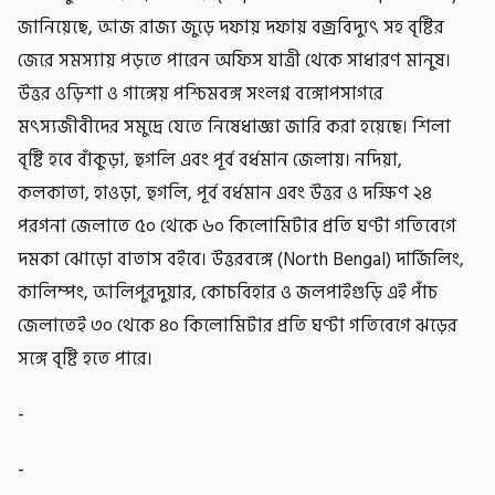
জানিয়েছে, আজ রাজ্য জুড়ে দফায় দফায় বজ্রবিদ্যুৎ সহ বৃষ্টির
জেরে সমস্যায় পড়তে পারেন অফিস যাত্রী থেকে সাধারণ মানুষ।
উত্তর ওড়িশা ও গাঙ্গেয় পশ্চিমবঙ্গ সংলগ্ন বঙ্গোপসাগরে
মৎস্যজীবীদের সমুদ্রে যেতে নিষেধাজ্ঞা জারি করা হয়েছে। শিলা
বৃষ্টি হবে বাঁকুড়া, হুগলি এবং পূর্ব বর্ধমান জেলায়। নদিয়া,
কলকাতা, হাওড়া, হুগলি, পূর্ব বর্ধমান এবং উত্তর ও দক্ষিণ ২৪
পরগনা জেলাতে ৫০ থেকে ৬০ কিলোমিটার প্রতি ঘণ্টা গতিবেগে
দমকা ঝোড়ো বাতাস বইবে। উত্তরবঙ্গে (North Bengal) দার্জিলিং,
কালিম্পং, আলিপুরদুয়ার, কোচবিহার ও জলপাইগুড়ি এই পাঁচ
জেলাতেই ৩০ থেকে ৪০ কিলোমিটার প্রতি ঘণ্টা গতিবেগে ঝড়ের
সঙ্গে বৃষ্টি হতে পারে।
-
-