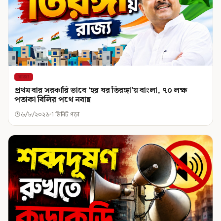
রাজ্য
প্রথম বার সরকারি ভাবে ‘হর ঘর তিরঙ্গা’য় বাংলা, ৭০ লক্ষ
পতাকা বিলির পথে নবান্ন
৬/৮/২০২৬
1 মিনিট পড়া