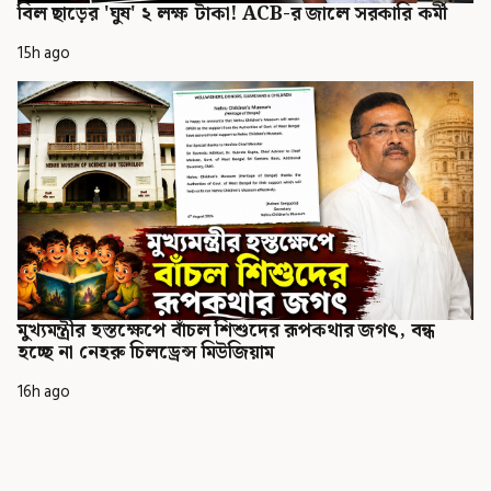
বিল ছাড়ের 'ঘুষ' ২ লক্ষ টাকা! ACB-র জালে সরকারি কর্মী
15h ago
মুখ্যমন্ত্রীর হস্তক্ষেপে বাঁচল শিশুদের রূপকথার জগৎ, বন্ধ
হচ্ছে না নেহরু চিলড্রেন্স মিউজিয়াম
16h ago