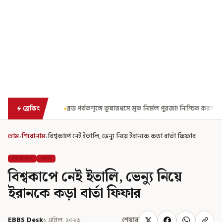
পর্বতশৃঙ্গে তুষারধসে মৃত নির্মল পুরজা! নিশ্চিত করল Elite Exped
নাগরিকত্
ব্রেকিং
হোম
›
শিরোনাম
›
বিশ্বকাপে নেই ইতালি, ভেন্যু নিয়ে ইরানকে কড়া বার্তা ফিফার
শিরোনাম
খেলা
বিশ্বকাপে নেই ইতালি, ভেন্যু নিয়ে
ইরানকে কড়া বার্তা ফিফার
EBBS Desk
১ এপ্রিল, ২০২৬
শেয়ার