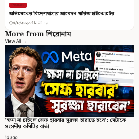
শিরোনাম
অভিষেকের বিদেশযাত্রার আবেদন খারিজ হাইকোর্টের
৫/৮/২০২৬
1 মিনিট পড়া
More from শিরোনাম
View All →
'ক্ষমা না চাইলে সেফ হারবার সুরক্ষা হারাতে হবে': মেটাকে
সংসদীয় কমিটির বার্তা
1d ago