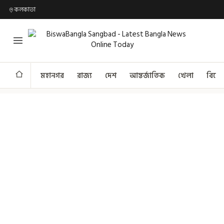
কলকাতা
মহানগর
রাজ্য
দেশ
আন্তর্জাতিক
খেলা
বিনো