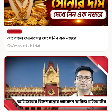
শিরোনাম
কত বাড়ল সোনার দর দেখে নিন এক নজরে
৫/৮/২০২৬
1 মিনিট পড়া