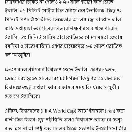
বিশ্বকাপের টিকিট না পেলেও ২০২০ সালে ইউরো কাপ জেতে
ইতালি। ১৬ মিনিটে মোইসে কিন এগিয়ে দেন ইতালিকে। কিন্তু ৪২
মিনিটে বিপদ বাঁধে তাঁদের ডিফেন্ডার আলেসান্দ্রো বাস্তোনি লাল
কার্ড দেখায়।যদিও গোলের লিড বেশিক্ষণ ধরে রাখতে পারেনি
ইতালি। ৮০ মিনিটে হ্যারিস তাবাকোভিচের গোলে সমতা ফেরায়
বসনিয়া ও হার্জেগোভিনা। এরপর টাইব্রেকারে ১-৪ গোলে পরাজিত
হল আজুরিরা।
১৯৩৪ সালে প্রথমবার বিশ্বকাপ জেতে ইতালি। এরপর ১৯৩৮,
১৯৮২ এবং ২০০৬ সালের বিশ্বচ্যাম্পিয়ন। কিন্তু গত ২০ বছর ধরে
বিশ্বমঞ্চে শুধুই ব্যর্থতা। আবার আসল সময় বিপর্যয়ের সম্মুখীন
হতে হল ইতালিকে।
এদিকে, বিশ্বকাপের (FIFA World Cup) আগে ইরানকে (Iran) কড়া
বার্তা দিল ফিফা। যুদ্ধ পরিস্থিতি হলেও বিশ্বকাপে তাদের যে ভেন্যু
বদল হবে না তা স্পষ্ট করে দিলেন ফিফা সভাপতি ইনফান্তিনো তাঁর