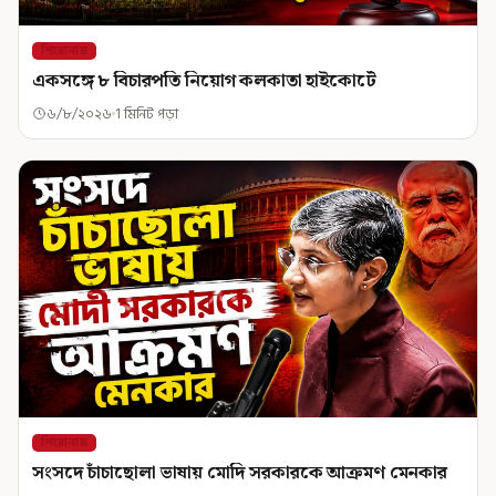
শিরোনাম
একসঙ্গে ৮ বিচারপতি নিয়োগ কলকাতা হাইকোর্টে
৬/৮/২০২৬
1 মিনিট পড়া
শিরোনাম
সংসদে চাঁচাছোলা ভাষায় মোদি সরকারকে আক্রমণ মেনকার