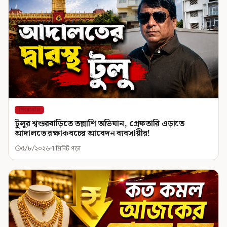
শিরোনাম
টুলুর শ্বশুরবাড়িতে তল্লাশি অভিযান, গ্রেফতারি এড়াতে
আদালতে রক্ষাকবচের আবেদন ব্যবসায়ীর!
৫/৮/২০২৬
1 মিনিট পড়া