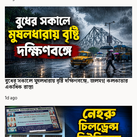
বুধের সকালে মুষলধারায় বৃষ্টি দক্ষিণবঙ্গে, জলমগ্ন কলকাতার
একাধিক রাস্তা
1d ago