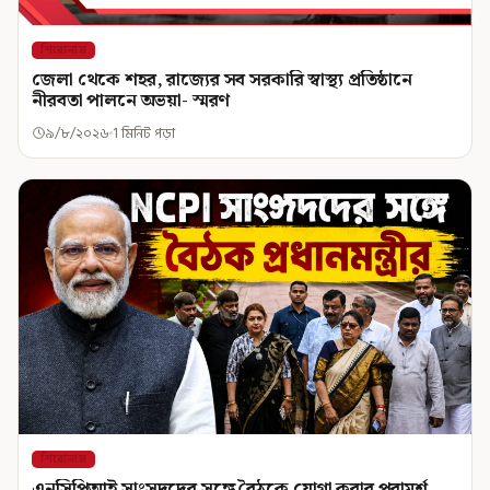
শিরোনাম
জেলা থেকে শহর, রাজ্যের সব সরকারি স্বাস্থ্য প্রতিষ্ঠানে
নীরবতা পালনে অভয়া- স্মরণ
৯/৮/২০২৬
1 মিনিট পড়া
শিরোনাম
এনসিপিআই সাংসদদের সঙ্গে বৈঠকে যোগা করার পরামর্শ