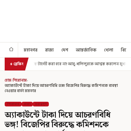
মহানগর
রাজ্য
দেশ
আন্তর্জাতিক
খেলা
বিনো
গেট করা হবে না! আবু-খলিলুরকে আশ্বস্ত করলেন মুখ্যমন্ত্রী
এগিয়ে গেল আরও এক
ব্রেকিং
হোম
›
শিরোনাম
›
অ্যাকাউন্টে টাকা দিয়ে আচরণবিধি ভঙ্গ! বিজেপির বিরুদ্ধে কমিশনকে ব্যবস্থা
নেওয়ার বার্তা মমতার
শিরোনাম
রাজ্য
গুরুত্বপূর্ণ
অ্যাকাউন্টে টাকা দিয়ে আচরণবিধি
ভঙ্গ! বিজেপির বিরুদ্ধে কমিশনকে