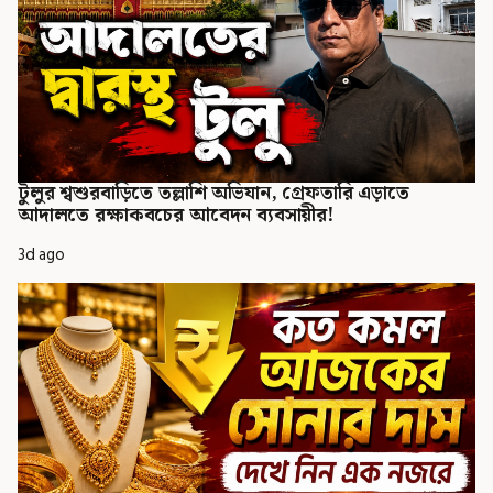
টুলুর শ্বশুরবাড়িতে তল্লাশি অভিযান, গ্রেফতারি এড়াতে
আদালতে রক্ষাকবচের আবেদন ব্যবসায়ীর!
3d ago