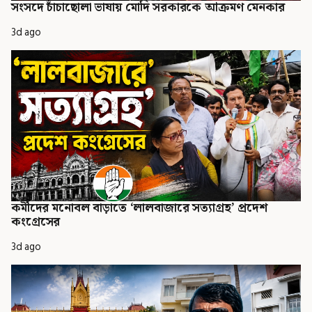
সংসদে চাঁচাছোলা ভাষায় মোদি সরকারকে আক্রমণ মেনকার
3d ago
কর্মীদের মনোবল বাড়াতে ‘লালবাজারে সত্যাগ্রহ’ প্রদেশ
কংগ্রেসের
3d ago