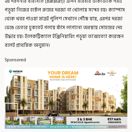
২৪ পরগনার বারাসতে (Barasat)। এদিন বারবার ডাকাডাকি পরও
পড়ুয়া নিজের হস্টেল রুমের দরজা না খোলায় সন্দেহ হয়। ক্যাম্পাস
থেকে খবর পাওয়া মাত্রই পুলিশ সেখানে পৌঁছে যায়, এরপর দরজা
ভেঙে ভেতরে ঢুকতেই গলায় ফাঁস লাগানো অবস্থায় সোহমের দেহ
উদ্ধার হয়। ইলেকট্রিক্যাল ইঞ্জিনিয়ারিং পড়ুয়া আত্মহত্যা করেছেন
বলেই প্রাথমিক অনুমান।
Sponsored