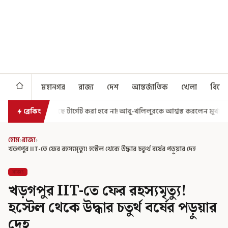
মহানগর
রাজ্য
দেশ
আন্তর্জাতিক
খেলা
বিনো
গেট করা হবে না! আবু-খলিলুরকে আশ্বস্ত করলেন মুখ্যমন্ত্রী
এগিয়ে গেল আরও এক
ব্রেকিং
হোম
›
রাজ্য
›
খড়গপুর IIT-তে ফের রহস্যমৃত্যু! হস্টেল থেকে উদ্ধার চতুর্থ বর্ষের পড়ুয়ার দেহ
রাজ্য
খড়গপুর IIT-তে ফের রহস্যমৃত্যু!
হস্টেল থেকে উদ্ধার চতুর্থ বর্ষের পড়ুয়ার
দেহ