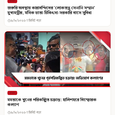
রাজ্য
জরুরি অবস্থায় কারাবন্দিদের 'লোকতন্ত্র সেনানি সম্মান'
মুখ্যমন্ত্রীর, মসিক ভাতা-চিকিৎসা-সরকারি বাসে সুবিধা
৯/৮/২০২৬
1 মিনিট পড়া
রাজ্য
মমতাকে খুনের পরিকল্পিত চক্রান্ত: হালিশহরে বিস্ফোরক
কল্যাণ
৯/৮/২০২৬
1 মিনিট পড়া