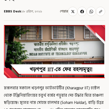
EBBS Desk
২৮ এপ্রিল, ২০২৬
শেয়ার
মঙ্গলবার সকালে খড়গপুর আইআইটির (Kharagpur IIT) হস্টেল
থেকে ইঞ্জিনিয়ারিংয়ের চতুর্থ বর্ষের পড়ুয়ার দেহ উদ্ধার ঘিরে চাঞ্চল্য
ছড়িয়েছে। মৃতের নাম সোহম হালদার (Soham Haldar), বাড়ি উত্তর