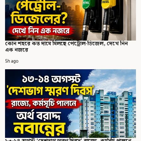
কোন শহরে কত দামে মিলছে পেট্রোল-ডিজেল, দেখে নিন
এক নজরে
5h ago
১৩-১৪ অগস্ট ‘দেশভাগ স্মরণ দিবস’ রাজ্যে, কর্মসূচি পালনে