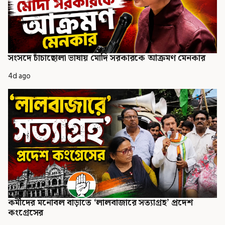
সংসদে চাঁচাছোলা ভাষায় মোদি সরকারকে আক্রমণ মেনকার
4d ago
কর্মীদের মনোবল বাড়াতে ‘লালবাজারে সত্যাগ্রহ’ প্রদেশ
কংগ্রেসের