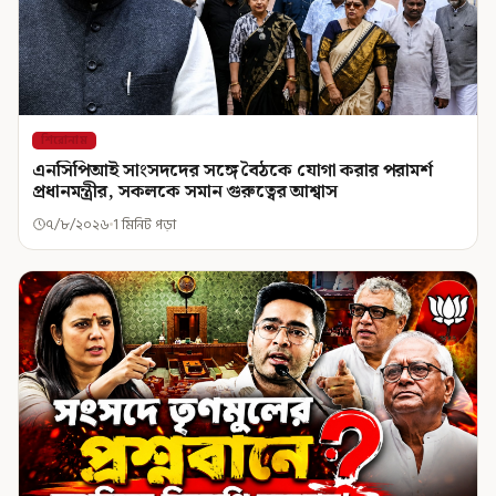
শিরোনাম
এনসিপিআই সাংসদদের সঙ্গে বৈঠকে যোগা করার পরামর্শ
প্রধানমন্ত্রীর, সকলকে সমান গুরুত্বের আশ্বাস
৭/৮/২০২৬
1 মিনিট পড়া