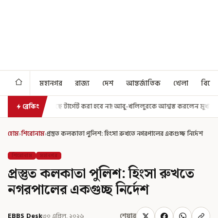
মহানগর
রাজ্য
দেশ
আন্তর্জাতিক
খেলা
বিনো
্গেট করা হবে না! আবু-খলিলুরকে আশ্বস্ত করলেন মুখ্যমন্ত্রী
এগিয়ে গেল আরও এ
ব্রেকিং
হোম
›
শিরোনাম
›
প্রস্তুত কলকাতা পুলিশ: হিংসা রুখতে নগরপালের একগুচ্ছ নির্দেশ
শিরোনাম
মহানগর
প্রস্তুত কলকাতা পুলিশ: হিংসা রুখতে
নগরপালের একগুচ্ছ নির্দেশ
EBBS Desk
৩০ এপ্রিল, ২০২৬
শেয়ার