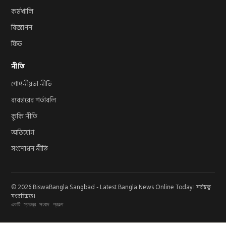
কর্মখালি
বিজ্ঞাপন
ফিড
নীতি
গোপনীয়তা নীতি
ব্যবহারের শর্তাবলি
কুকি নীতি
অভিযোগ
সংশোধন নীতি
© 2026 BiswaBangla Sangbad - Latest Bangla News Online Today। সর্বস্বত্ব
সংরক্ষিত।
একটি স্বতন্ত্র সংবাদ প্রকল্প