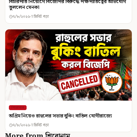
বিচারপতি নিয়োগে বিজেপির বিরুদ্ধে পক্ষপাতিত্বের অভিযোগ
তুললেন মেনকা
৭/৮/২০২৬
1 মিনিট পড়া
শিরোনাম
অগ্রিম নিয়েও রাহুলের সভার বুকিং বাতিল যোগীরাজ্যে
৭/৮/২০২৬
1 মিনিট পড়া
More from শিরোনাম