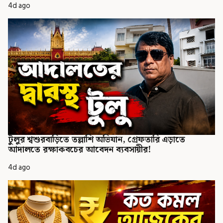
4d ago
টুলুর শ্বশুরবাড়িতে তল্লাশি অভিযান, গ্রেফতারি এড়াতে
আদালতে রক্ষাকবচের আবেদন ব্যবসায়ীর!
4d ago