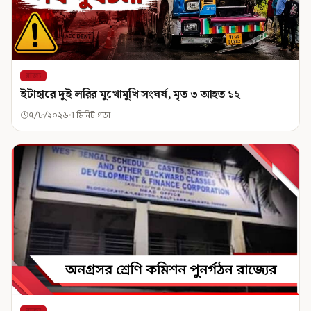
রাজ্য
ইটাহারে দুই লরির মুখোমুখি সংঘর্ষ, মৃত ৩ আহত ১২
৭/৮/২০২৬
1 মিনিট পড়া
রাজ্য