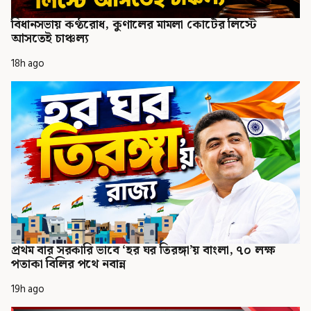
বিধানসভায় কণ্ঠরোধ, কুণালের মামলা কোর্টের লিস্টে
আসতেই চাঞ্চল্য
18h ago
প্রথম বার সরকারি ভাবে ‘হর ঘর তিরঙ্গা’য় বাংলা, ৭০ লক্ষ
পতাকা বিলির পথে নবান্ন
19h ago