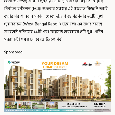
controversy) কারণে পুনরায় ভোটাভুটি করার সিদ্ধান্ত নিয়েছে
নির্বাচন কমিশন (ECI)। শুক্রবার সন্ধ্যায় এই সংক্রান্ত বিজ্ঞপ্তি জারি
করার পর শনিবার সকাল থেকে দক্ষিণ ২৪ পরগনার ১৫টি বুথে
পুনর্নির্বাচন (West Bengal Repoll) শুরু হল। এর মধ্যে রয়েছে
মগরহাট পশ্চিমের ১১টি এবং ডায়মন্ড হারবারের ৪টি বুথ। এদিন
সন্ধ্যা ছটা পর্যন্ত চলবে ভোটগ্রহণ পর্ব।
Sponsored