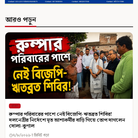
আরও পড়ুন
রাজ্য
রুম্পার পরিবারের পাশে নেই বিজেপি-ঋতব্রত শিবির!
দলনেত্রীর নির্দেশে মৃত আশাকর্মীর বাড়ি গিয়ে তোপ দাগলেন
দোলা-কুণাল
৭/৮/২০২৬
1 মিনিট পড়া