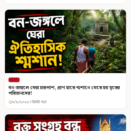
রাজ্য
বন-জঙ্গলে ঘেরা চারপাশ, প্রাণ হাতে শ্মশানে যেতে হয় মৃতের
পরিজনদের!
৭/৮/২০২৬
1 মিনিট পড়া