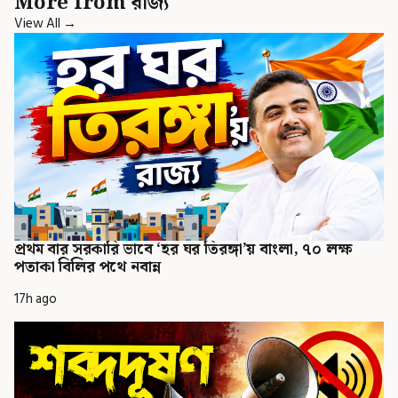
More from রাজ্য
View All →
প্রথম বার সরকারি ভাবে ‘হর ঘর তিরঙ্গা’য় বাংলা, ৭০ লক্ষ
পতাকা বিলির পথে নবান্ন
17h ago