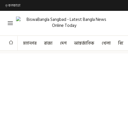
কলকাতা
মহানগর
রাজ্য
দেশ
আন্তর্জাতিক
খেলা
বিনো