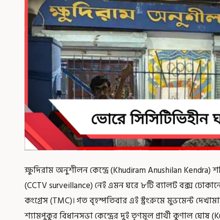
ক্ষুদিরাম অনুশীলন কেন্দ্রে (Khudiram Anushilan Kendra
(CCTV surveillance) নেই এমন ঘরে ৮টি ব্যালট বক্স ঢোক
কংগ্রেস (TMC)। গত বৃহস্পতিবার এই স্ট্রংরুমে মুভমেন্ট দেখাম
শ্যামপুকুর বিধানসভা কেন্দ্রের দুই তৃণমূল প্রার্থী কুণাল ঘোষ