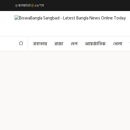
কলকাতা
২৮°সে
মহানগর
রাজ্য
দেশ
আন্তর্জাতিক
খেলা