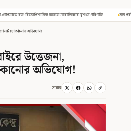
অসমে নাবালিকার নৃশংস পরিণতি
ব্রড পর্বতশৃঙ্গে তুষারধসে মৃত নির্মল পু
ঘরে ব্যালট ঢোকানোর অভিযোগ!
 বাইরে উত্তেজনা,
 ঢোকানোর অভিযোগ!
শেয়ার