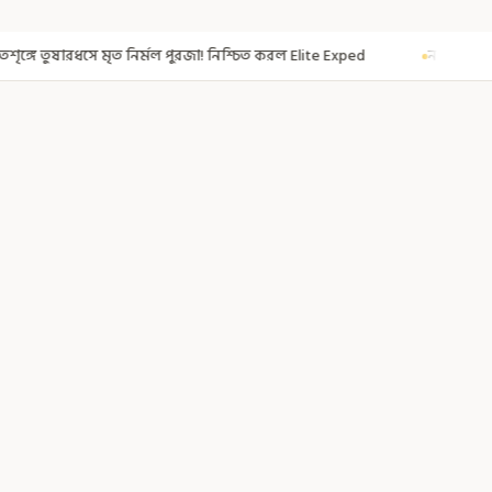
রজা! নিশ্চিত করল Elite Exped
নাগরিকত্ব দিতেই CAA! ৩০০ মতুয়াকে নাগরিকত্ব