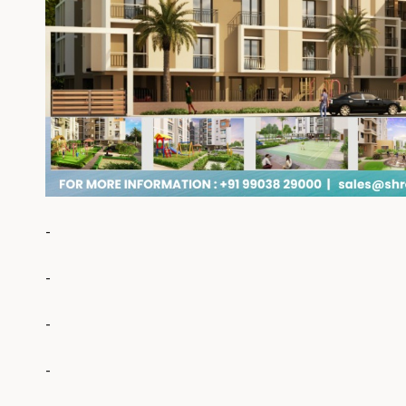
-
-
-
-