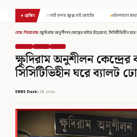
তলব ক্ষুব্ধ হাই কোর্টের
থেঁতলানো মাথা-গোপনাঙ্গে রড! বিজেপিশাসিত 
ব্রেকিং
হোম
›
শিরোনাম
›
ক্ষুদিরাম অনুশীলন কেন্দ্রের বাইরে উত্তেজনা, সিসিটিভিহীন 
শিরোনাম
গুরুত্বপূর্ণ
মহানগর
ক্ষুদিরাম অনুশীলন কেন্দ্রের
সিসিটিভিহীন ঘরে ব্যালট
EBBS Desk
২ মে, ২০২৬