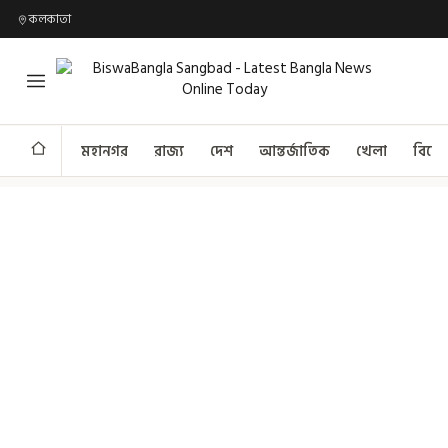
কলকাতা
মহানগর
রাজ্য
দেশ
আন্তর্জাতিক
খেলা
বিনো