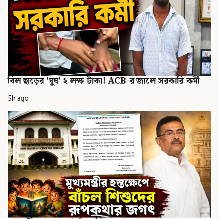
বিল ছাড়ের 'ঘুষ' ২ লক্ষ টাকা! ACB-র জালে সরকারি কর্মী
5h ago