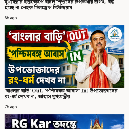
মুখ্যমন্ত্রীর হস্তক্ষেপে বাঁচল শিশুদের রূপকথার জগৎ, বন্ধ
হচ্ছে না নেহরু চিলড্রেন্স মিউজিয়াম
6h ago
‘বাংলার বাড়ি’ Out, ‘পশ্চিমবঙ্গ আবাস’ In: উপভোক্তাদের
রং-ধর্ম দেখব না, আশ্বাস মুখ্যমন্ত্রীর
7h ago