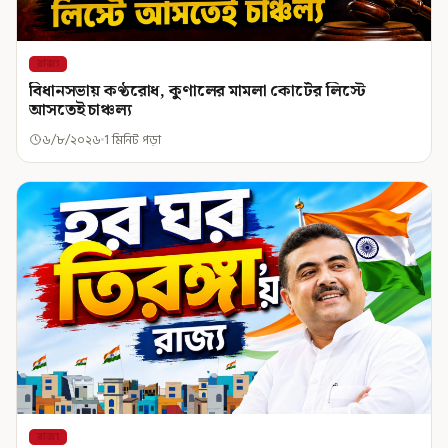
রাজ্য
বিধানসভায় কণ্ঠরোধ, কুণালের মামলা কোর্টের লিস্টে
আসতেই চাঞ্চল্য
৬/৮/২০২৬
1 মিনিট পড়া
রাজ্য