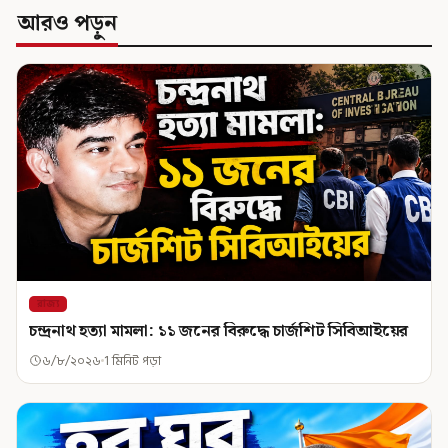
আরও পড়ুন
রাজ্য
চন্দ্রনাথ হত্যা মামলা: ১১ জনের বিরুদ্ধে চার্জশিট সিবিআইয়ের
৬/৮/২০২৬
1 মিনিট পড়া