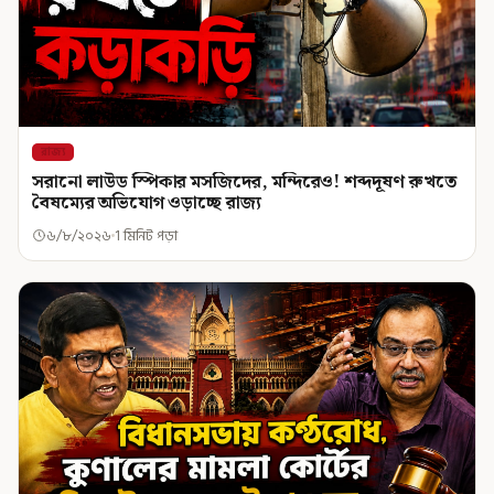
রাজ্য
সরানো লাউড স্পিকার মসজিদের, মন্দিরেও! শব্দদূষণ রুখতে
বৈষম্যের অভিযোগ ওড়াচ্ছে রাজ্য
৬/৮/২০২৬
1 মিনিট পড়া