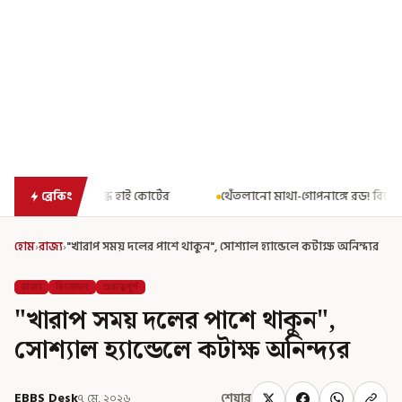
র্টের
থেঁতলানো মাথা-গোপনাঙ্গে রড! বিজেপিশাসিত অসমে নাবালিকার ন
ব্রেকিং
হোম
›
রাজ্য
›
"খারাপ সময় দলের পাশে থাকুন", সোশ্যাল হ্যান্ডেলে কটাক্ষ অনিন্দ্যর
রাজ্য
বিনোদন
গুরুত্বপূর্ণ
"খারাপ সময় দলের পাশে থাকুন",
সোশ্যাল হ্যান্ডেলে কটাক্ষ অনিন্দ্যর
EBBS Desk
৭ মে, ২০২৬
শেয়ার