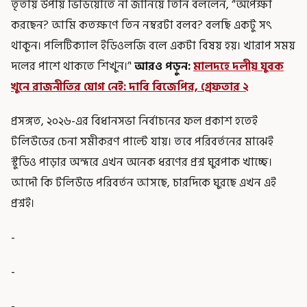
তৃতীয় উপায় ভিডিয়োতে না জানিয়ে তিনি বললেন, ‘'অপেক্ষা
করছেন? আমি কতক্ষণে তিন নম্বরটা বলব? বলছি একটু সৎ
থাকুন। পলিটিক্যাল ইডিওলজি বলে একটা বিষয় হয়। খারাপ সময়
দলের পাশে থাকতে শিখুন।’'
আরও পড়ুন:
মালদহে দলীয় যুবক
খুনে রাজনীতির যোগ নেই: দাবি বিজেপির, গ্রেফতার ২
প্রসঙ্গত, ২০২৬-এর বিধানসভা নির্বাচনের ফল প্রকাশ হতেই
টলিউডের চেনা সমীকরণ পাল্টে যায়। তবে পরিবর্তনের মাঝেই
স্টুডিও পাড়ার অন্দরে এখন অনেক ধরণের প্রশ্ন ঘুরপাক খাচ্ছে।
আদৌ কি টলিউডে পরিবর্তন আসছে, চারদিকে ঘুরছে এখন এই
প্রশ্নই।
-
-
-