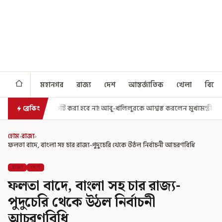
মহানগর
রাজ্য
দেশ
আন্তর্জাতিক
খেলা
বিনো
া হবে না! আবু-খলিলুরকে আশ্বস্ত করলেন মুখ্যমন্ত্রী
এগিয়ে গেল আরও একধাপ, 
ব্রেকিং
হোম
›
রাজ্য
›
ফলতা বাদে, বাংলা সহ চার রাজ্য-পুদুচেরি থেকে উঠল নির্বাচনী আচরণবিধি
রাজ্য
দেশ
ফলতা বাদে, বাংলা সহ চার রাজ্য-
পুদুচেরি থেকে উঠল নির্বাচনী
আচরণবিধি