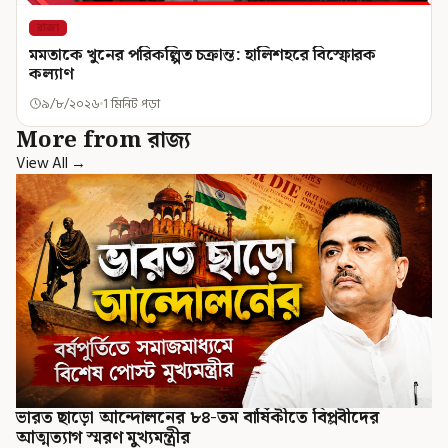
রাজ্য
মমতাকে খুনের পরিকল্পিত চক্রান্ত: হালিশহরে বিস্ফোরক
কল্যাণ
৯/৮/২০২৬
1 মিনিট পড়া
More from রাজ্য
View All →
ভারত ছাড়ো আন্দোলনের ৮৪-তম বার্ষিকীতে বিপ্লবীদের
আত্মত্যাগ স্মরণ মুখ্যমন্ত্রীর