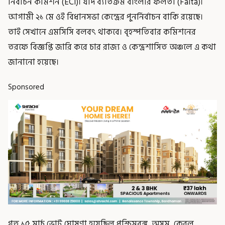
নির্বাচন কমিশন (ECI)। যদি ব্যতিক্রম বাংলার ফলতা (Falta)।
আগামী ২১ মে ওই বিধানসভা কেন্দ্রের পুনর্নির্বাচন বাকি রয়েছে।
তাই সেখানে এমসিসি বলবৎ থাকবে। বৃহস্পতিবার কমিশনের
তরফে বিজ্ঞপ্তি জারি করে চার রাজ্য ও কেন্দ্রশাসিত অঞ্চলে এ কথা
জানানো হয়েছে।
Sponsored
গত ১৫ মার্চ ভোট ঘোষণা হয়েছিল পশ্চিমবঙ্গ, অসম, কেরল,