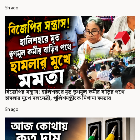
5h ago
বিজেপির সন্ত্রাস! হালিশহরে মৃত তৃণমূল কর্মীর বাড়ির পথে
হামলার মুখে দলনেত্রী, পুলিশমন্ত্রীকে নিশানা মমতার
5h ago