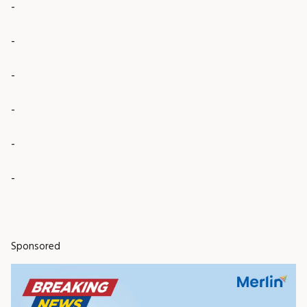
-
-
-
-
-
-
Sponsored