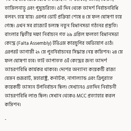
তামিলনাড়ু এবং পুদুচেরিতে। ওই দিন থেকে আদর্শ নির্বাচনবিধি
বলবৎ হয়ে যায়। এরপর ভোট প্রক্রিয়া শেষে ৪ মে ফল ঘোষণা হয়ে
গেছে। এখন সব রাজ্যেই চলছে নতুন বিধানসভা গঠনের প্রস্তুতি।
বাংলার দ্বিতীয় দফা নির্বাচনে গত ২৯ এপ্রিল ফলতা বিধানসভা
কেন্দ্রে (Falta Assembly) ইভিএম কারচুপির অভিযোগ ওঠে।
এরপরই আগামী ২১ মে পুনর্নির্বাচনের সিদ্ধান্ত নেয় কমিশন। ২৪ মে
ফল ঘোষণা হবে। তাই আপাতত ওই কেন্দ্রের জন্য আদর্শ
আচরণবিধি কার্যকর থাকবে। দেশের অন্যান্য কয়েকটি রাজ্য
যেমন গুজরাট, মহারাষ্ট্র, কর্নাটক, নাগাল্যান্ড এবং ত্রিপুরাতে
কয়েকটি আসনে উপনির্বাচন ছিল। সেখানেও এতদিন নির্বাচনী
আচরণবিধি লাগু ছিল। সেখান থেকেও MCC প্রত্যাহার করল
কমিশন।
-