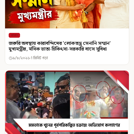
রাজ্য
জরুরি অবস্থায় কারাবন্দিদের 'লোকতন্ত্র সেনানি সম্মান'
মুখ্যমন্ত্রীর, মসিক ভাতা-চিকিৎসা-সরকারি বাসে সুবিধা
৯/৮/২০২৬
1 মিনিট পড়া