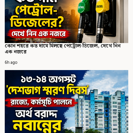
কোন শহরে কত দামে মিলছে পেট্রোল-ডিজেল, দেখে নিন
এক নজরে
6h ago