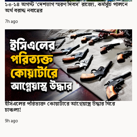
১৩-১৪ অগস্ট ‘দেশভাগ স্মরণ দিবস’ রাজ্যে, কর্মসূচি পালনে
অর্থ বরাদ্দ নবান্নের
7h ago
ইসিএলের পরিত্যক্ত কোয়ার্টারে আগ্নেয়াস্ত্র উদ্ধার ঘিরে
চাঞ্চল্য!
9h ago