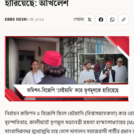
হারিয়েছে: অখিলেশ
EBBS DESK
৭ মে, ২০২৬
শেয়ার
নির্বাচন কমিশন ও বিজেপি মিলে বেইমানি (বিশ্বাসঘাতকতা) করে ভ
বৃহস্পতিবার, কালীঘাটে তৃণমূল সভানেত্রী মমতা বন্দ্যোপাধ্যায়ের (
সাংবাদিকদের মুখোমুখি হয়ে তোপ দাগলেন সমাজবাদী পার্টির প্রধান