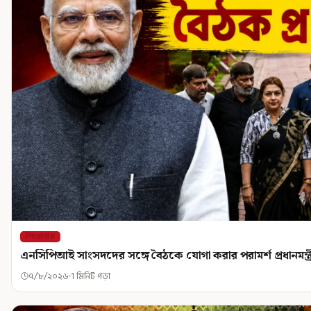
শিরোনাম
এনসিপিআই সাংসদদের সঙ্গে বৈঠকে যোগা করার পরামর্শ প্রধানমন্ত্
৭/৮/২০২৬
1 মিনিট পড়া