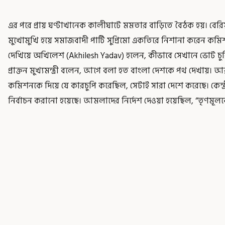
এর পরে প্রায় ঘণ্টাখানেক কালীঘাটে মমতার বাড়িতে বৈঠক হয়। বের
মুখোমুখি হয়ে সমাজবাদী পার্টি সুপ্রিমো একতিরে নিশানা করেন কমিশন
দেখিয়ে অখিলেশ (Akhilesh Yadav) হলেন, কীভাবে সেখানে ভোট চুরি
প্রাক্তন মুখ্যমন্ত্রী বলেন, আগে বলা হত বাংলা দেশকে পথ দেখায়। আর
কমিশনকে দিয়ে যে কারচুপি করেছিল, সেটাই সারা দেশে করেছে। কেন্
নির্বাচন করানো হয়েছে। আমলাদের নির্দেশ দেওয়া হয়েছিল, “তৃণম