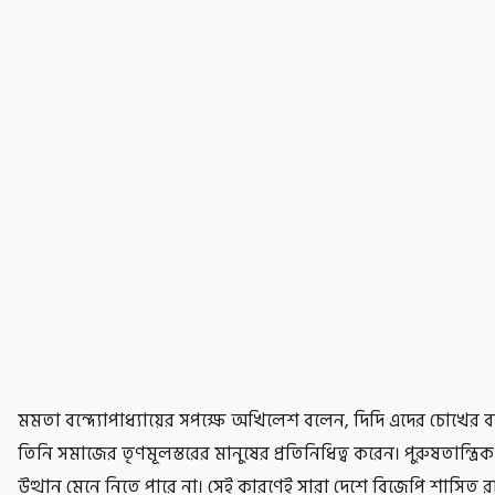
মমতা বন্দ্যোপাধ্যায়ের সপক্ষে অখিলেশ বলেন, দিদি এদের চোখের ব
তিনি সমাজের তৃণমূলস্তরের মানুষের প্রতিনিধিত্ব করেন। পুরুষতান্ত্
উত্থান মেনে নিতে পারে না। সেই কারণেই সারা দেশে বিজেপি শাসিত