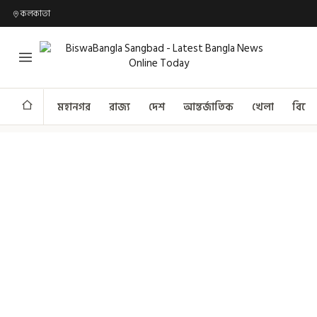
কলকাতা
মহানগর
রাজ্য
দেশ
আন্তর্জাতিক
খেলা
বিনো