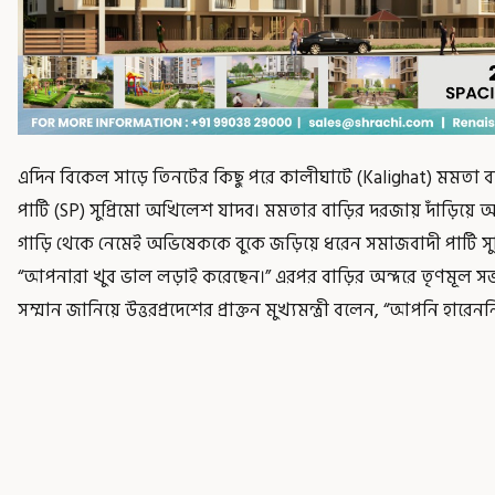
এদিন বিকেল সাড়ে তিনটের কিছু পরে কালীঘাটে (Kalighat) মমতা ব
পার্টি (SP) সুপ্রিমো অখিলেশ যাদব। মমতার বাড়ির দরজায় দাঁড়িয়ে
গাড়ি থেকে নেমেই অভিষেককে বুকে জড়িয়ে ধরেন সমাজবাদী পার্টি সু
“আপনারা খুব ভাল লড়াই করেছেন।” এরপর বাড়ির অন্দরে তৃণমূল সভান
সম্মান জানিয়ে উত্তরপ্রদেশের প্রাক্তন মুখ্যমন্ত্রী বলেন, “আপনি হা