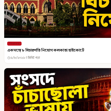
শিরোনাম
একসঙ্গে ৮ বিচারপতি নিয়োগ কলকাতা হাইকোর্টে
৬/৮/২০২৬
1 মিনিট পড়া