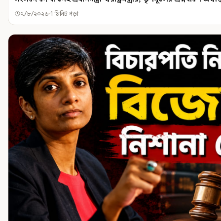
৭/৮/২০২৬
1 মিনিট পড়া