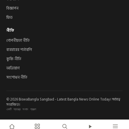
বিজ্ঞাপন
ফিড
নীতি
গোপনীয়তা নীতি
ব্যবহারের শর্তাবলি
কুকি নীতি
অভিযোগ
সংশোধন নীতি
© 2026 BiswaBangla Sangbad - Latest Bangla News Online Today। সর্বস্বত্ব
সংরক্ষিত।
একটি স্বতন্ত্র সংবাদ প্রকল্প