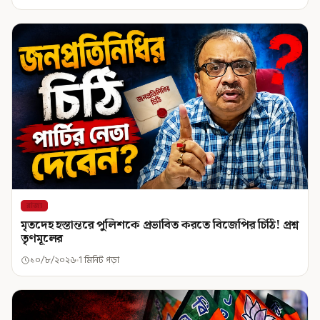
রাজ্য
মৃতদেহ হস্তান্তরে পুলিশকে প্রভাবিত করতে বিজেপির চিঠি! প্রশ্ন
তৃণমূলের
১০/৮/২০২৬
1 মিনিট পড়া