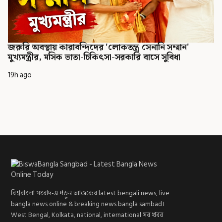
জরুরি অবস্থায় কারাবন্দিদের 'লোকতন্ত্র সেনানি সম্মান'
মুখ্যমন্ত্রীর, মসিক ভাতা-চিকিৎসা-সরকারি বাসে সুবিধা
19h ago
বিশ্ববাংলা সংবাদ-এ পড়ুন আজকের latest bengali news, live
bangla news online & breaking news bangla sambad।
West Bengal, Kolkata, national, international সব খবর