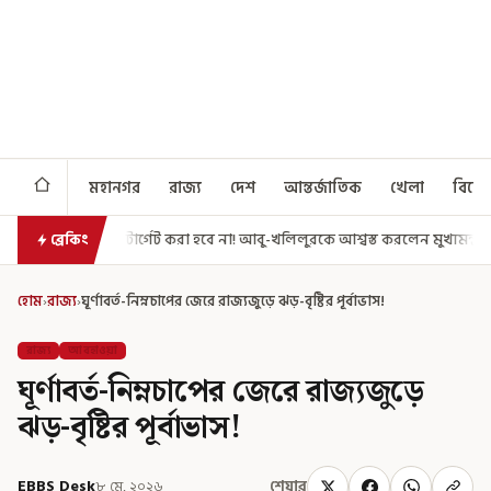
মহানগর
রাজ্য
দেশ
আন্তর্জাতিক
খেলা
বিনো
ট করা হবে না! আবু-খলিলুরকে আশ্বস্ত করলেন মুখ্যমন্ত্রী
এগিয়ে গেল আরও একধ
ব্রেকিং
হোম
›
রাজ্য
›
ঘূর্ণাবর্ত-নিম্নচাপের জেরে রাজ্যজুড়ে ঝড়-বৃষ্টির পূর্বাভাস!
রাজ্য
আবহাওয়া
ঘূর্ণাবর্ত-নিম্নচাপের জেরে রাজ্যজুড়ে
ঝড়-বৃষ্টির পূর্বাভাস!
EBBS Desk
৮ মে, ২০২৬
শেয়ার