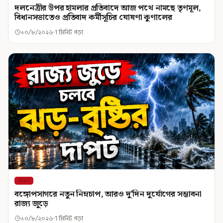
দলনেত্রীর উপর হামলার প্রতিবাদে আজ পথে নামছে তৃণমূল,
বিধানসভাতেও প্রতিবাদ কর্মীসূচির ঘোষণা কুণালের
১০/৮/২০২৬
1 মিনিট পড়া
রাজ্য
বঙ্গোপসাগরে নতুন নিম্নচাপ, আরও দু’দিন দুর্যোগের সম্ভাবনা
রাজ্য জুড়ে
১০/৮/২০২৬
1 মিনিট পড়া