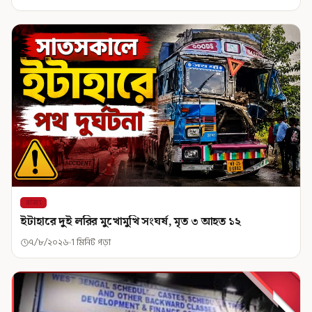
রাজ্য
ইটাহারে দুই লরির মুখোমুখি সংঘর্ষ, মৃত ৩ আহত ১২
৭/৮/২০২৬
1 মিনিট পড়া