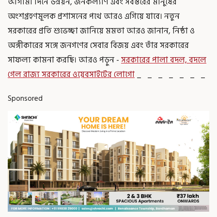
আগামী দিনে উন্নয়ন, জনকল্যাণ এবং সর্বস্তরের মানুষের
অংশগ্রহণমূলক প্রশাসনের পথে আরও এগিয়ে যাবে। নতুন
সরকারের প্রতি শুভেচ্ছা জানিয়ে মমতা আরও জানান, নিষ্ঠা ও
অঙ্গীকারের সঙ্গে জনগণের সেবার বিজয় এবং তাঁর সরকারের
সাফল্য কামনা করছি। আরও পড়ুন -
সরকারের পালা বদল, বদলে
গেল রাজ্য সরকারের ওয়েবসাইটের লোগো
_ _ _ _ _ _ _
Sponsored