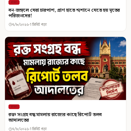
রাজ্য
বন-জঙ্গলে ঘেরা চারপাশ, প্রাণ হাতে শ্মশানে যেতে হয় মৃতের
পরিজনদের!
৭/৮/২০২৬
1 মিনিট পড়া
রাজ্য
রক্ত সংগ্রহ বন্ধ মামলায় রাজ্যের কাছে রিপোর্ট তলব
আদালতের
৭/৮/২০২৬
1 মিনিট পড়া