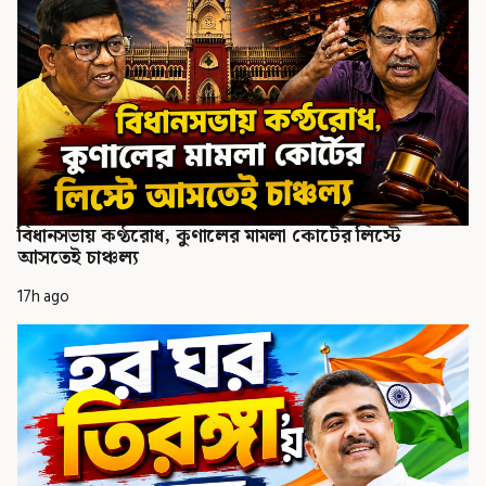
বিধানসভায় কণ্ঠরোধ, কুণালের মামলা কোর্টের লিস্টে
আসতেই চাঞ্চল্য
17h ago