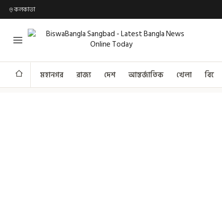
কলকাতা
মহানগর
রাজ্য
দেশ
আন্তর্জাতিক
খেলা
বিনো