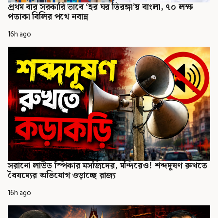
প্রথম বার সরকারি ভাবে ‘হর ঘর তিরঙ্গা’য় বাংলা, ৭০ লক্ষ
পতাকা বিলির পথে নবান্ন
16h ago
সরানো লাউড স্পিকার মসজিদের, মন্দিরেও! শব্দদূষণ রুখতে
বৈষম্যের অভিযোগ ওড়াচ্ছে রাজ্য
16h ago