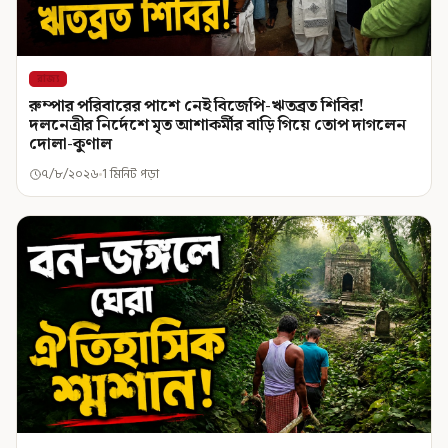
রাজ্য
রুম্পার পরিবারের পাশে নেই বিজেপি-ঋতব্রত শিবির!
দলনেত্রীর নির্দেশে মৃত আশাকর্মীর বাড়ি গিয়ে তোপ দাগলেন
দোলা-কুণাল
৭/৮/২০২৬
1 মিনিট পড়া