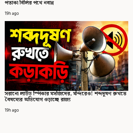
পতাকা বিলির পথে নবান্ন
19h ago
সরানো লাউড স্পিকার মসজিদের, মন্দিরেও! শব্দদূষণ রুখতে
বৈষম্যের অভিযোগ ওড়াচ্ছে রাজ্য
19h ago