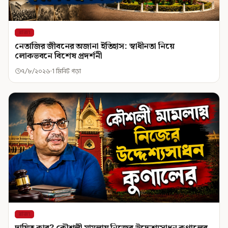
রাজ্য
নেতাজির জীবনের অজানা ইতিহাস: স্বাধীনতা নিয়ে
লোকভবনে বিশেষ প্রদর্শনী
৭/৮/২০২৬
1 মিনিট পড়া
রাজ্য