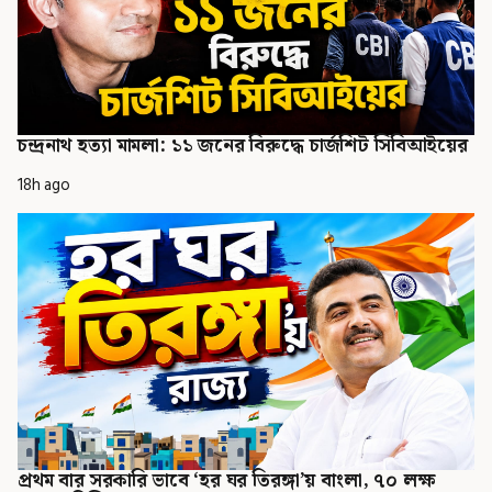
চন্দ্রনাথ হত্যা মামলা: ১১ জনের বিরুদ্ধে চার্জশিট সিবিআইয়ের
18h ago
প্রথম বার সরকারি ভাবে ‘হর ঘর তিরঙ্গা’য় বাংলা, ৭০ লক্ষ