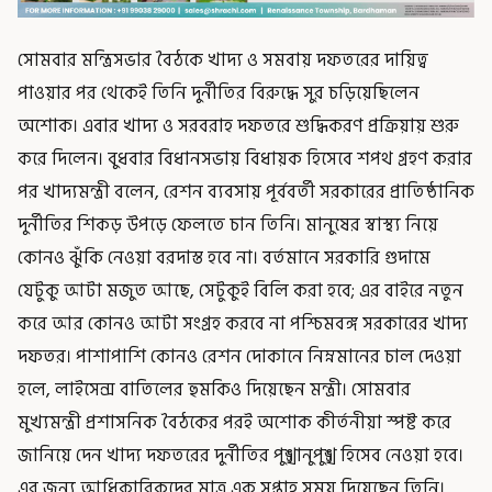
সোমবার মন্ত্রিসভার বৈঠকে খাদ্য ও সমবায় দফতরের দায়িত্ব
পাওয়ার পর থেকেই তিনি দুর্নীতির বিরুদ্ধে সুর চড়িয়েছিলেন
অশোক। এবার খাদ্য ও সরবরাহ দফতরে শুদ্ধিকরণ প্রক্রিয়ায় শুরু
করে দিলেন। বুধবার বিধানসভায় বিধায়ক হিসেবে শপথ গ্রহণ করার
পর খাদ্যমন্ত্রী বলেন, রেশন ব্যবসায় পূর্ববর্তী সরকারের প্রাতিষ্ঠানিক
দুর্নীতির শিকড় উপড়ে ফেলতে চান তিনি। মানুষের স্বাস্থ্য নিয়ে
কোনও ঝুঁকি নেওয়া বরদাস্ত হবে না। বর্তমানে সরকারি গুদামে
যেটুকু আটা মজুত আছে, সেটুকুই বিলি করা হবে; এর বাইরে নতুন
করে আর কোনও আটা সংগ্রহ করবে না পশ্চিমবঙ্গ সরকারের খাদ্য
দফতর। পাশাপাশি কোনও রেশন দোকানে নিম্নমানের চাল দেওয়া
হলে, লাইসেন্স বাতিলের হুমকিও দিয়েছেন মন্ত্রী। সোমবার
মুখ্যমন্ত্রী প্রশাসনিক বৈঠকের পরই অশোক কীর্তনীয়া স্পষ্ট করে
জানিয়ে দেন খাদ্য দফতরের দুর্নীতির পুঙ্খানুপুঙ্খ হিসেব নেওয়া হবে।
এর জন্য আধিকারিকদের মাত্র এক সপ্তাহ সময় দিয়েছেন তিনি।