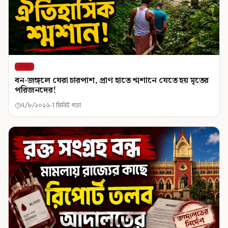
রাজ্য
বন-জঙ্গলে ঘেরা চারপাশ, প্রাণ হাতে শ্মশানে যেতে হয় মৃতের
পরিজনদের!
৭/৮/২০২৬
1 মিনিট পড়া