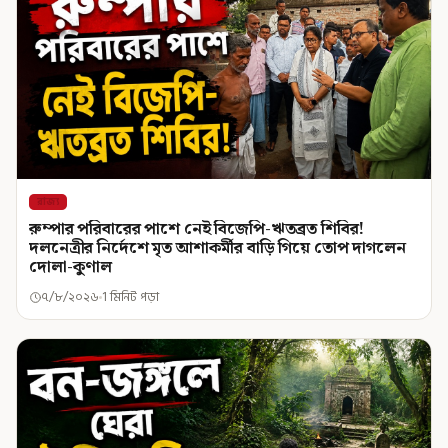
রাজ্য
রুম্পার পরিবারের পাশে নেই বিজেপি-ঋতব্রত শিবির!
দলনেত্রীর নির্দেশে মৃত আশাকর্মীর বাড়ি গিয়ে তোপ দাগলেন
দোলা-কুণাল
৭/৮/২০২৬
1 মিনিট পড়া