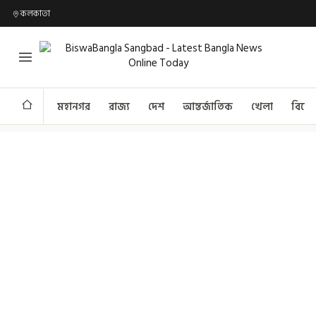
কলকাতা
মহানগর
রাজ্য
দেশ
আন্তর্জাতিক
খেলা
বিনো