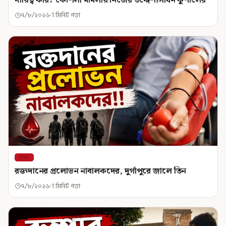
দায়িত্ব কার? কৌশলী মামলায় নিজের উদ্দেশ্যসাধন কুণালের
৭/৮/২০২৬
1 মিনিট পড়া
রাজ্য
রক্তদানের প্রলোভন নাবালকদের, দুর্গাপুরে জালে তিন
৭/৮/২০২৬
1 মিনিট পড়া