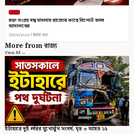
রাজ্য
রক্ত সংগ্রহ বন্ধ মামলায় রাজ্যের কাছে রিপোর্ট তলব
আদালতের
৭/৮/২০২৬
1 মিনিট পড়া
More from রাজ্য
View All →
ইটাহারে দুই লরির মুখোমুখি সংঘর্ষ, মৃত ৩ আহত ১২