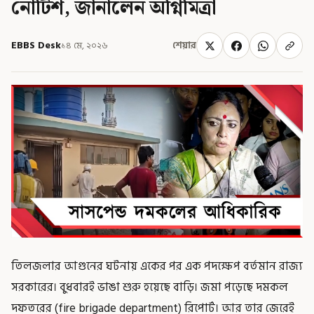
নোটিশ, জানালেন অগ্নিমিত্রা
EBBS Desk
১৪ মে, ২০২৬
শেয়ার
তিলজলার আগুনের ঘটনায় একের পর এক পদক্ষেপ বর্তমান রাজ্য
সরকারের। বুধবারই ভাঙা শুরু হয়েছে বাড়ি। জমা পড়েছে দমকল
দফতরের (fire brigade department) রিপোর্ট। আর তার জেরেই