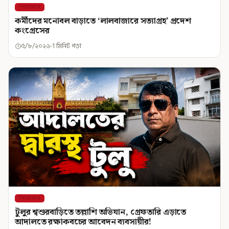
শিরোনাম
কর্মীদের মনোবল বাড়াতে ‘লালবাজারে সত্যাগ্রহ’ প্রদেশ
কংগ্রেসের
৫/৮/২০২৬
1 মিনিট পড়া
শিরোনাম
টুলুর শ্বশুরবাড়িতে তল্লাশি অভিযান, গ্রেফতারি এড়াতে
আদালতে রক্ষাকবচের আবেদন ব্যবসায়ীর!