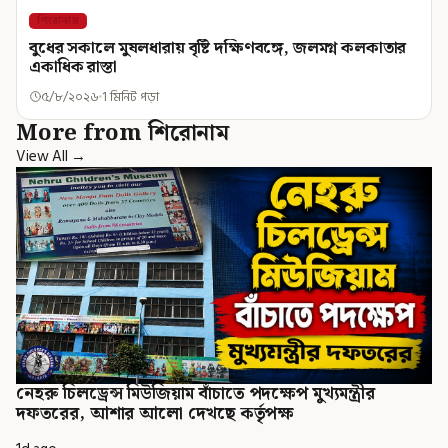
শিরোনাম
বুধের সকালে মুষলধারায় বৃষ্টি দক্ষিণবঙ্গে, জলমগ্ন কলকাতার
একাধিক রাস্তা
৫/৮/২০২৬
1 মিনিট পড়া
More from শিরোনাম
View All →
নেহরু চিলড্রেন্স মিউজিয়াম বাঁচাতে পদক্ষেপ মুখ্যমন্ত্রীর
দফতরের, আশার আলো দেখছে কর্তৃপক্ষ