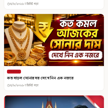
৫/৮/২০২৬
1 মিনিট পড়া
শিরোনাম
কত বাড়ল সোনার দর দেখে নিন এক নজরে
৫/৮/২০২৬
1 মিনিট পড়া