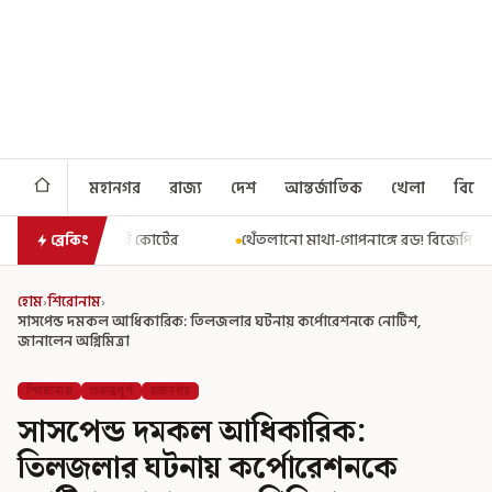
মহানগর
রাজ্য
দেশ
আন্তর্জাতিক
খেলা
বিনো
্টের
থেঁতলানো মাথা-গোপনাঙ্গে রড! বিজেপিশাসিত অসমে নাবালিকার ন
ব্রেকিং
হোম
›
শিরোনাম
›
সাসপেন্ড দমকল আধিকারিক: তিলজলার ঘটনায় কর্পোরেশনকে নোটিশ,
জানালেন অগ্নিমিত্রা
শিরোনাম
গুরুত্বপূর্ণ
মহানগর
সাসপেন্ড দমকল আধিকারিক:
তিলজলার ঘটনায় কর্পোরেশনকে