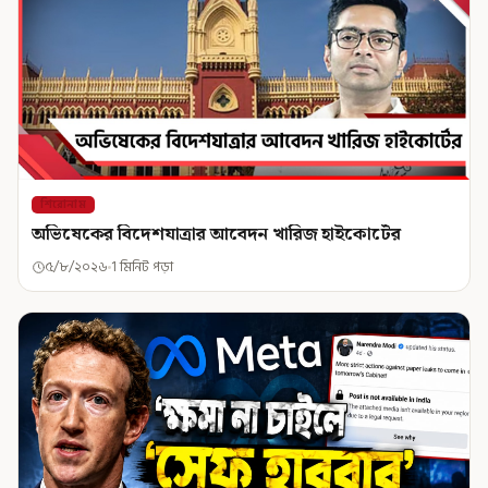
শিরোনাম
অভিষেকের বিদেশযাত্রার আবেদন খারিজ হাইকোর্টের
৫/৮/২০২৬
1 মিনিট পড়া