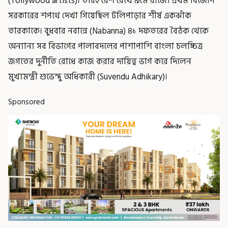
(Tollywood artists)। তারই রেশ রেখে ৯মে রাজ্যে প্রথম বিজেপি
সরকারের শপথে দেখা গিয়েছিল টলিপাড়ার শীর্ষ একঝাঁক
তারকাকে। বুধবার নবান্নে (Nabanna) ৪১ দফতরের বৈঠক থেকে
অন্যান্য সব বিভাগের পালাবদলের পাশাপাশি বাংলা চলচ্চিত্র
জগতের দুর্নীতি রোধে কাজ করার দায়িত্ব ভাগ করে দিলেন
মুখ্যমন্ত্রী শুভেন্দু অধিকারী (Suvendu Adhikary)।
Sponsored