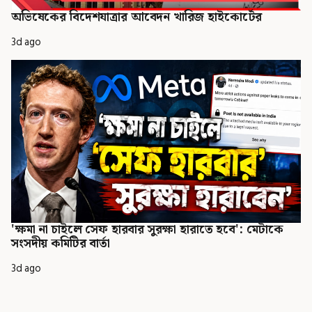
অভিষেকের বিদেশযাত্রার আবেদন খারিজ হাইকোর্টের
3d ago
'ক্ষমা না চাইলে সেফ হারবার সুরক্ষা হারাতে হবে': মেটাকে
সংসদীয় কমিটির বার্তা
3d ago