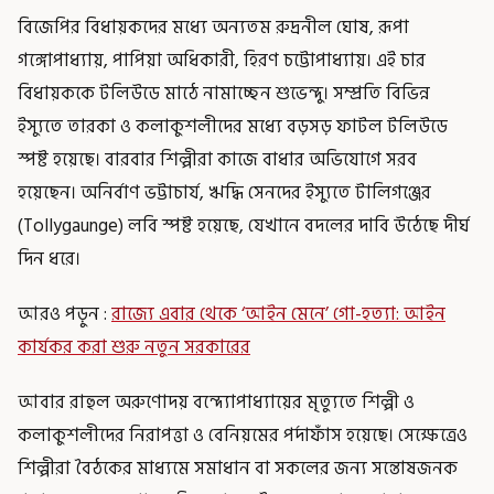
বিজেপির বিধায়কদের মধ্যে অন্যতম রুদ্রনীল ঘোষ, রূপা
গঙ্গোপাধ্যায়, পাপিয়া অধিকারী, হিরণ চট্টোপাধ্যায়। এই চার
বিধায়ককে টলিউডে মাঠে নামাচ্ছেন শুভেন্দু। সম্প্রতি বিভিন্ন
ইস্যুতে তারকা ও কলাকুশলীদের মধ্যে বড়সড় ফাটল টলিউডে
স্পষ্ট হয়েছে। বারবার শিল্পীরা কাজে বাধার অভিযোগে সরব
হয়েছেন। অনির্বাণ ভট্টাচার্য, ঋদ্ধি সেনদের ইস্যুতে টালিগঞ্জের
(Tollygaunge) লবি স্পষ্ট হয়েছে, যেখানে বদলের দাবি উঠেছে দীর্ঘ
দিন ধরে।
আরও পড়ুন :
রাজ্যে এবার থেকে ‘আইন মেনে’ গো-হত্যা: আইন
কার্যকর করা শুরু নতুন সরকারের
আবার রাহুল অরুণোদয় বন্দ্যোপাধ্যায়ের মৃত্যুতে শিল্পী ও
কলাকুশলীদের নিরাপত্তা ও বেনিয়মের পর্দাফাঁস হয়েছে। সেক্ষেত্রেও
শিল্পীরা বৈঠকের মাধ্যমে সমাধান বা সকলের জন্য সন্তোষজনক