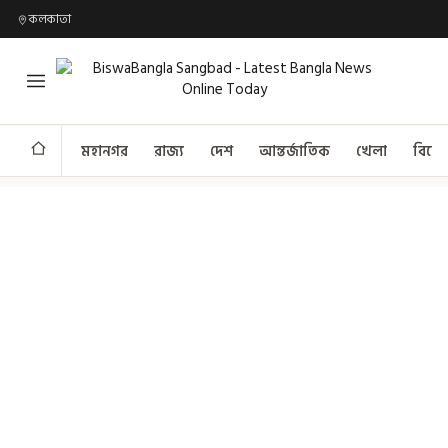
কলকাতা
মহানগর
রাজ্য
দেশ
আন্তর্জাতিক
খেলা
বিনো