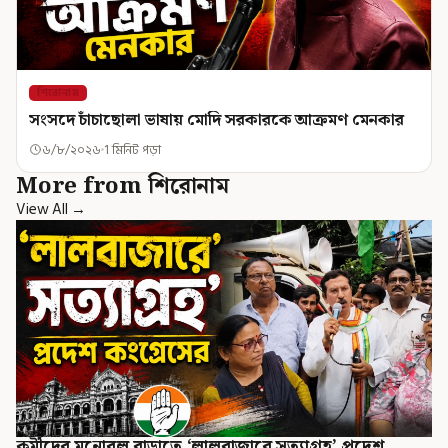
শিরোনাম
সংসদে চাঁচাছোলা ভাষায় মোদি সরকারকে আক্রমণ মেনকার
৬/৮/২০২৬
1 মিনিট পড়া
More from শিরোনাম
View All →
কর্মীদের মনোবল বাড়াতে ‘লালবাজারে সত্যাগ্রহ’ প্রদেশ