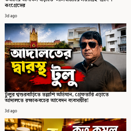
কংগ্রেসের
3d ago
টুলুর শ্বশুরবাড়িতে তল্লাশি অভিযান, গ্রেফতারি এড়াতে
আদালতে রক্ষাকবচের আবেদন ব্যবসায়ীর!
3d ago