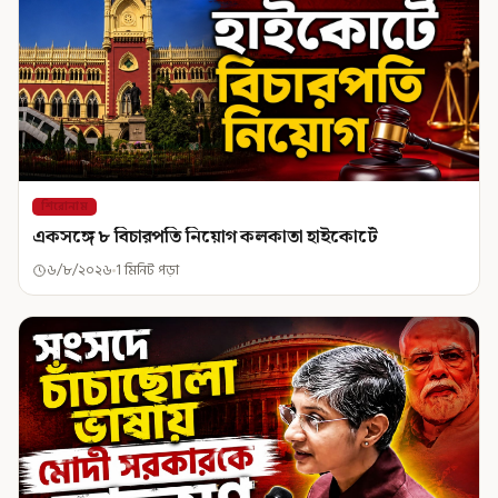
শিরোনাম
একসঙ্গে ৮ বিচারপতি নিয়োগ কলকাতা হাইকোর্টে
৬/৮/২০২৬
1 মিনিট পড়া