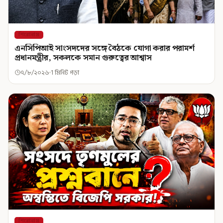
শিরোনাম
এনসিপিআই সাংসদদের সঙ্গে বৈঠকে যোগা করার পরামর্শ
প্রধানমন্ত্রীর, সকলকে সমান গুরুত্বের আশ্বাস
৭/৮/২০২৬
1 মিনিট পড়া
শিরোনাম