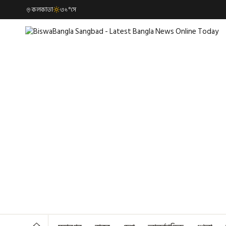
কলকাতা
৩১°সে