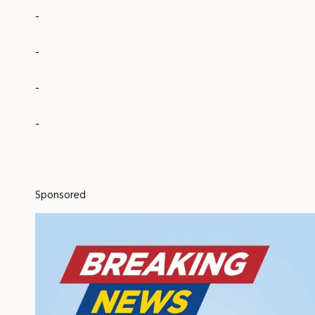
-
-
-
-
Sponsored