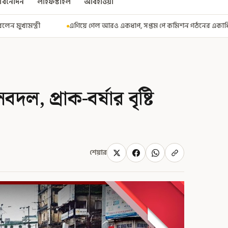
বিনোদন
লাইফস্টাইল
আবহাওয়া
েল আরও একধাপ, সপ্তম পে কমিশন গঠনের একাধিক শর্ত ঘোষণা করে বিজ্ঞপ্তি নবান্
ল, প্রাক-বর্ষার বৃষ্টি
শেয়ার