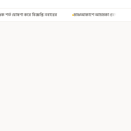
নের
মাঝআকাশে আচমকা প্রবল ঝাঁকুনি! এয়ার ইন্ডিয়ার উড়ানে আতঙ্ক