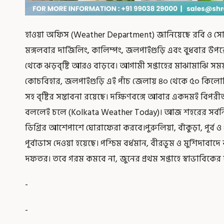
হাওয়া অফিস (Weather Department) জানিয়েছে রবি ও সোমব
মঙ্গলবার দার্জিলিং, কালিম্পং, জলপাইগুড়ি এবং বুধবার উপরের
থেকে ঝড়বৃষ্টি আরও বাড়বে। আগামী সপ্তাহের মাঝামাঝি সময়
কোচবিহার, জলপাইগুড়ি এই পাঁচ জেলায় ৪০ থেকে ৫০ কিলোমিটার
সহ বৃষ্টির সম্ভাবনা রয়েছে। দক্ষিণবঙ্গে আবার একদমই বিপরীত
বললেই চলে (Kolkata Weather Today)। আজ শহরের সর্বনিম্ন 
ডিগ্রির আশেপাশে ঘোরাফেরা করবে।পুরুলিয়া, বাঁকুড়া, পূর্ব ও পশ
পূর্বাভাস দেওয়া হয়েছে। পশ্চিম বর্ধমান, বীরভূম ও মুর্শিদাব
দফতর। তবে গরম কমবে না, জুনের প্রথম সপ্তাহে স্বাভাবিকের 
-
-