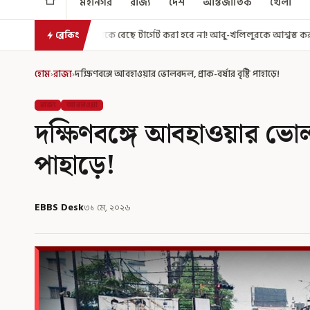
মহানগর
রাজ্য
দেশ
আন্তর্জাতিক
খেলা
ে বেছে টার্গেট করা হবে না! আবু-খলিলুরকে আশ্বস্ত করলেন মুখ্যমন্ত্রী
এগিয়ে গ
ব্রেকিং
হোম
›
রাজ্য
›
দক্ষিণবঙ্গে আবহাওয়ার ভোলবদল, প্রাক-বর্ষার বৃষ্টি পাহাড়ে!
রাজ্য
আবহাওয়া
দক্ষিণবঙ্গে আবহাওয়ার ভোলবদ
পাহাড়ে!
EBBS Desk
৩১ মে, ২০২৬