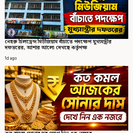
নেহরু চিলড্রেন্স মিউজিয়াম বাঁচাতে পদক্ষেপ মুখ্যমন্ত্রীর
দফতরের, আশার আলো দেখছে কর্তৃপক্ষ
1d ago