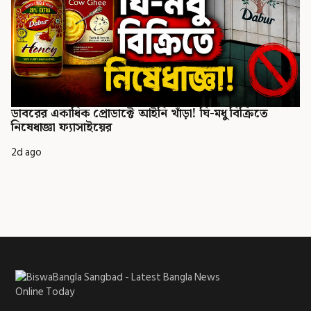
ডাবরের একাধিক প্রোডাক্টে আইনি খাঁড়া! ঘি-মধু বিক্রিতে
নিষেধাজ্ঞা ফ্যাসাইয়ের
2d ago