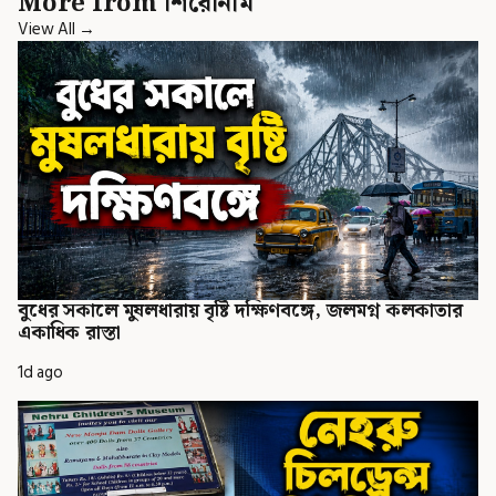
More from শিরোনাম
View All →
বুধের সকালে মুষলধারায় বৃষ্টি দক্ষিণবঙ্গে, জলমগ্ন কলকাতার
একাধিক রাস্তা
1d ago