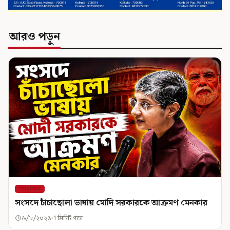
আরও পড়ুন
শিরোনাম
সংসদে চাঁচাছোলা ভাষায় মোদি সরকারকে আক্রমণ মেনকার
৬/৮/২০২৬
1 মিনিট পড়া