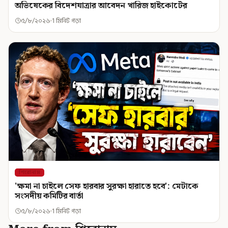
অভিষেকের বিদেশযাত্রার আবেদন খারিজ হাইকোর্টের
৫/৮/২০২৬
1 মিনিট পড়া
শিরোনাম
'ক্ষমা না চাইলে সেফ হারবার সুরক্ষা হারাতে হবে': মেটাকে
সংসদীয় কমিটির বার্তা
৫/৮/২০২৬
1 মিনিট পড়া