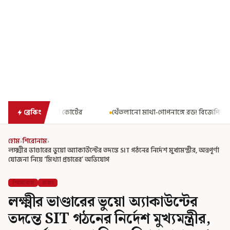
থেঁতলানো মাথা-গোপনাঙ্গে রড! বিজেপিশাসিত অসমে নাবালিকার নৃশংস প
ব্রেকিং
হোম
›
শিরোনাম
›
লক্ষ্মীর ভাণ্ডারের ভুয়ো অ্যাকাউন্টের তদন্তে SIT গঠনের নির্দেশ মুখ্যমন্ত্রীর, অন্নপূর্ণা
যোজনা নিয়ে ‘মিথ্যা প্রচারের’ অভিযোগ
শিরোনাম
রাজ্য
লক্ষ্মীর ভাণ্ডারের ভুয়ো অ্যাকাউন্টের
তদন্তে SIT গঠনের নির্দেশ মুখ্যমন্ত্রীর,