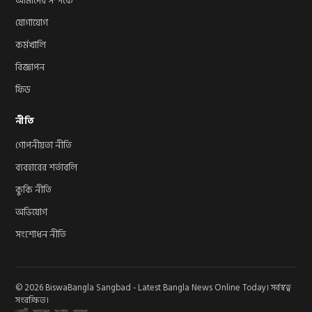
আমাদের সম্পর্কে
যোগাযোগ
কর্মখালি
বিজ্ঞাপন
ফিড
নীতি
গোপনীয়তা নীতি
ব্যবহারের শর্তাবলি
কুকি নীতি
অভিযোগ
সংশোধন নীতি
© 2026 BiswaBangla Sangbad - Latest Bangla News Online Today। সর্বস্বত্ব
সংরক্ষিত।
একটি স্বতন্ত্র সংবাদ প্রকল্প