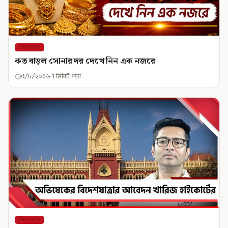
শিরোনাম
কত বাড়ল সোনার দর দেখে নিন এক নজরে
৫/৮/২০২৬
1 মিনিট পড়া
শিরোনাম