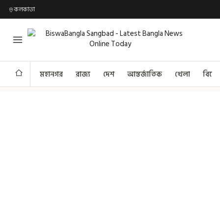
কলকাতা
মহানগর
রাজ্য
দেশ
আন্তর্জাতিক
খেলা
বিনো