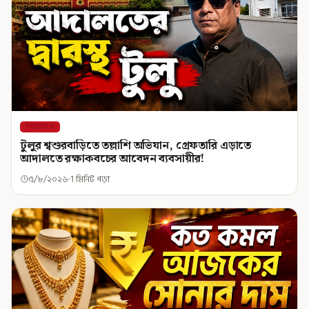
শিরোনাম
টুলুর শ্বশুরবাড়িতে তল্লাশি অভিযান, গ্রেফতারি এড়াতে
আদালতে রক্ষাকবচের আবেদন ব্যবসায়ীর!
৫/৮/২০২৬
1 মিনিট পড়া