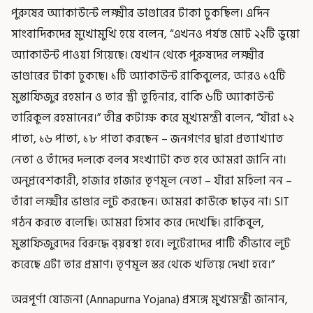
পুরুষের অ্যাকাউন্টে লক্ষ্মীর ভাণ্ডারের টাকা ঢুকছিল। এদিন
সাংবাদিকদের মুখোমুখি হয়ে বলেন, “এখনও পর্যন্ত মোট ২২টি ভুয়ো
অ্যাকাউন্ট পাওয়া গিয়েছে। যেখান থেকে পুরুষদের লক্ষ্মীর
ভাণ্ডারের টাকা ঢুকছে। ১টি অ্যাকাউন্ট রাকিবুলের, আরও ১৫টি
মুস্তাফিজুর রহমান ও তার স্ত্রী তুহিনার, বাকি ৬টি অ্যাকাউন্ট
তারিকুল রহমানের।” তীব্র কটাক্ষ করে মুখ্যমন্ত্রী বলেন, “যাঁরা ১২
পাতা, ১৬ পাতা, ১৮ পাতা করছেন – জনগণের দ্বারা প্রত্যাখ্যাত
নেতা ও তাঁদের দলকে বলব সংখ্যাটা কত হবে আমরা জানি না।
অনুপ্রবেশকারী, হাজার হাজার তৃণমূল নেতা – যাঁরা মহিলা নন –
তাঁরা লক্ষ্মীর ভাণ্ডার লুট করছেন। আমরা কাউকে ছাড়ব না। SIT
গঠন করতে বলেছি। আমরা হিসাব করে দেখেছি। রাকিবুল,
মুস্তাফিজুরদের বিরুদ্ধে ব্য়বস্থা হবে। লুটেরাদের পার্টি কীভাবে লুট
করেছে এটা তার প্রমাণ। তৃণমূল স্তর থেকে খতিয়ে দেখা হবে।”
অন্নপূর্ণা যোজনা (Annapurna Yojana) প্রসঙ্গে মুখ্যমন্ত্রী জানান,