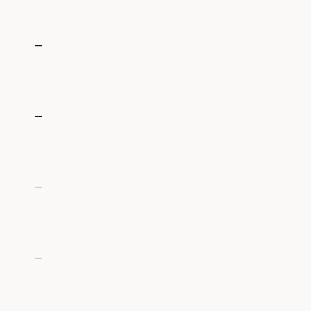
_
_
_
_