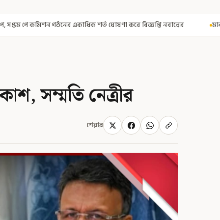
ত ঘোষণা করে বিজ্ঞপ্তি নবান্নের
মাঝআকাশে আচমকা প্রবল ঝাঁকুনি! এয়
কাশ, সম্মতি নেত্রীর
শেয়ার