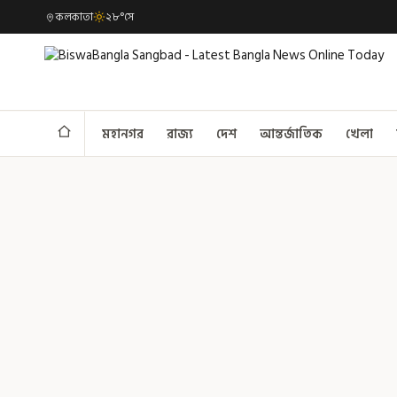
কলকাতা
২৮°সে
মহানগর
রাজ্য
দেশ
আন্তর্জাতিক
খেলা