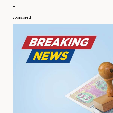
_
Sponsored