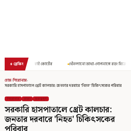
 কোর্টের
থেঁতলানো মাথা-গোপনাঙ্গে রড! বিজেপিশাসিত অসমে নাবালিকা
ব্রেকিং
হোম
›
শিরোনাম
›
সরকারি হাসপাতালে থ্রেট কালচার: জনতার দরবারে 'নিহত' চিকিৎসকের পরিবার
শিরোনাম
রাজ্য
গুরুত্বপূর্ণ
সরকারি হাসপাতালে থ্রেট কালচার:
জনতার দরবারে 'নিহত' চিকিৎসকের
পরিবার