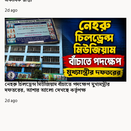
একাধিক রাস্তা
2d ago
নেহরু চিলড্রেন্স মিউজিয়াম বাঁচাতে পদক্ষেপ মুখ্যমন্ত্রীর
দফতরের, আশার আলো দেখছে কর্তৃপক্ষ
2d ago