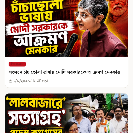
শিরোনাম
সংসদে চাঁচাছোলা ভাষায় মোদি সরকারকে আক্রমণ মেনকার
৬/৮/২০২৬
1 মিনিট পড়া