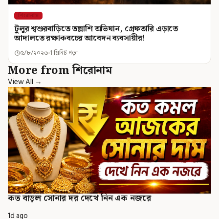
শিরোনাম
টুলুর শ্বশুরবাড়িতে তল্লাশি অভিযান, গ্রেফতারি এড়াতে
আদালতে রক্ষাকবচের আবেদন ব্যবসায়ীর!
৫/৮/২০২৬
1 মিনিট পড়া
More from শিরোনাম
View All →
কত বাড়ল সোনার দর দেখে নিন এক নজরে
1d ago