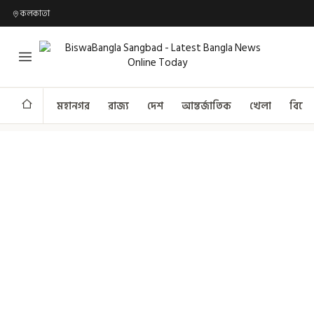
কলকাতা
মহানগর
রাজ্য
দেশ
আন্তর্জাতিক
খেলা
বিনো