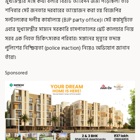
মুখ্যমন্ত্রীর সঙ্গে কথা বলার বিরাট আবেদন জমা পড়েছিল। তাই
শনিবার সেই জনতার দরবারের আয়োজন করা হয় বিজেপির
সল্টলেকের দলীয় কার্যালয়ে (BJP party office)। সেই কর্মসূচিতে
এবার মুখ্যমন্ত্রীর সামনে সরকারি হাসপাতালের থ্রেট কালচার নিয়ে
সরব এক নিহত চিকিৎসকের পরিবার। সন্তানের মৃত্যুর তদন্তে
পুলিশের নিষ্ক্রিয়তা (police inaction) নিয়েও অভিযোগ জানান
তাঁরা।
Sponsored