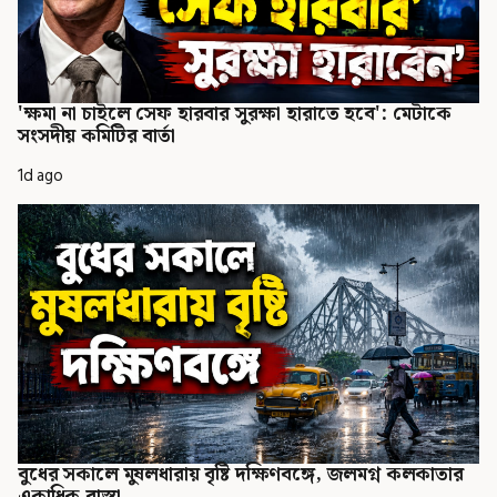
'ক্ষমা না চাইলে সেফ হারবার সুরক্ষা হারাতে হবে': মেটাকে
সংসদীয় কমিটির বার্তা
1d ago
বুধের সকালে মুষলধারায় বৃষ্টি দক্ষিণবঙ্গে, জলমগ্ন কলকাতার