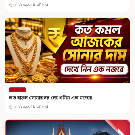
৫/৮/২০২৬
1 মিনিট পড়া
শিরোনাম
কত বাড়ল সোনার দর দেখে নিন এক নজরে
৫/৮/২০২৬
1 মিনিট পড়া