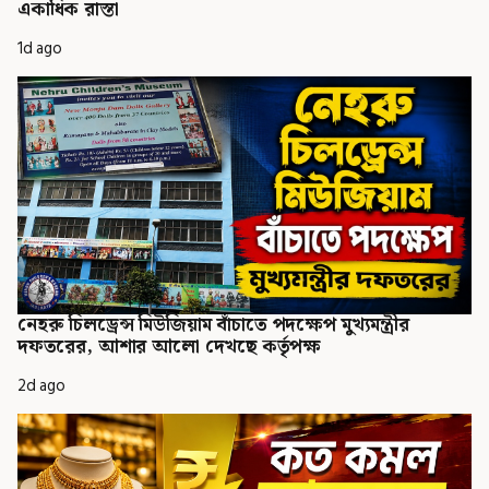
একাধিক রাস্তা
1d ago
নেহরু চিলড্রেন্স মিউজিয়াম বাঁচাতে পদক্ষেপ মুখ্যমন্ত্রীর
দফতরের, আশার আলো দেখছে কর্তৃপক্ষ
2d ago