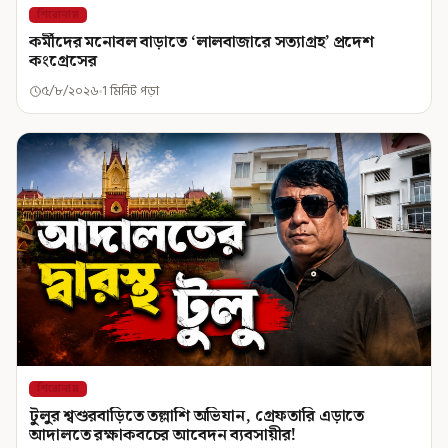
শিরোনাম
কর্মীদের মনোবল বাড়াতে ‘লালবাজারে সত্যাগ্রহ’ প্রদেশ
কংগ্রেসের
৫/৮/২০২৬
1 মিনিট পড়া
শিরোনাম
টুলুর শ্বশুরবাড়িতে তল্লাশি অভিযান, গ্রেফতারি এড়াতে
আদালতে রক্ষাকবচের আবেদন ব্যবসায়ীর!