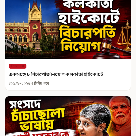
শিরোনাম
একসঙ্গে ৮ বিচারপতি নিয়োগ কলকাতা হাইকোর্টে
৬/৮/২০২৬
1 মিনিট পড়া