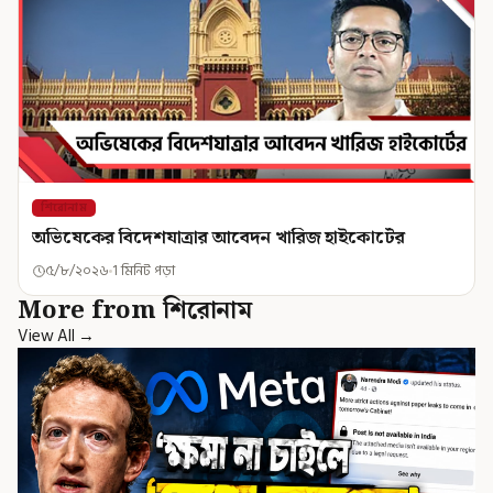
শিরোনাম
অভিষেকের বিদেশযাত্রার আবেদন খারিজ হাইকোর্টের
৫/৮/২০২৬
1 মিনিট পড়া
More from শিরোনাম
View All →