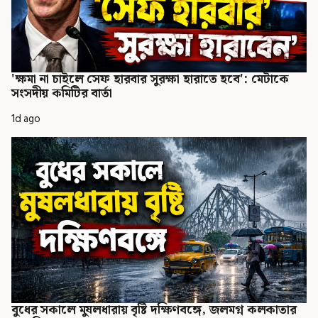
'ক্ষমা না চাইলে সেফ হারবার সুরক্ষা হারাতে হবে': মেটাকে
সংসদীয় কমিটির বার্তা
1d ago
বুধের সকালে মুষলধারায় বৃষ্টি দক্ষিণবঙ্গে, জলমগ্ন কলকাতার