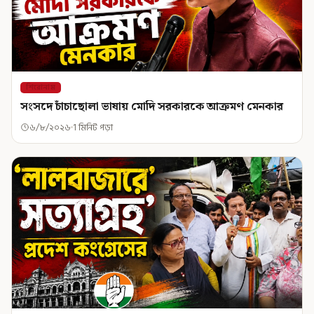
শিরোনাম
সংসদে চাঁচাছোলা ভাষায় মোদি সরকারকে আক্রমণ মেনকার
৬/৮/২০২৬
1 মিনিট পড়া