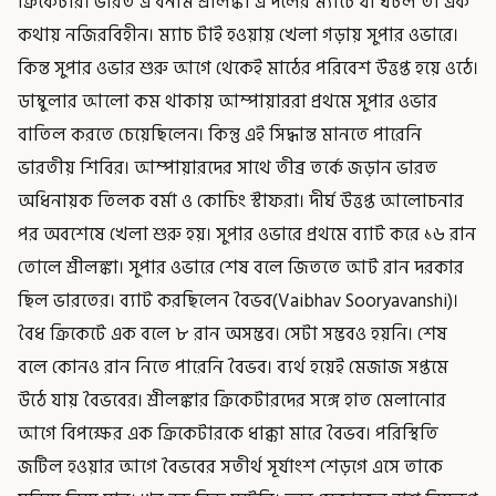
ক্রিকেটার। ভারত এ বনাম শ্রীলঙ্কা এ দলের ম্যাচে যা ঘটল তা এক
কথায় নজিরবিহীন। ম্যাচ টাই হওয়ায় খেলা গড়ায় সুপার ওভারে।
কিন্ত সুপার ওভার শুরু আগে থেকেই মাঠের পরিবেশ উত্তপ্ত হয়ে ওঠে।
ডাম্বুলার আলো কম থাকায় আম্পায়াররা প্রথমে সুপার ওভার
বাতিল করতে চেয়েছিলেন। কিন্তু এই সিদ্ধান্ত মানতে পারেনি
ভারতীয় শিবির। আম্পায়ারদের সাথে তীব্র তর্কে জড়ান ভারত
অধিনায়ক তিলক বর্মা ও কোচিং স্টাফরা। দীর্ঘ উত্তপ্ত আলোচনার
পর অবশেষে খেলা শুরু হয়। সুপার ওভারে প্রথমে ব্যাট করে ১৬ রান
তোলে শ্রীলঙ্কা। সুপার ওভারে শেষ বলে জিততে আট রান দরকার
ছিল ভারতের। ব্যাট করছিলেন বৈভব(Vaibhav Sooryavanshi)।
বৈধ ক্রিকেটে এক বলে ৮ রান অসম্ভব। সেটা সম্ভবও হয়নি। শেষ
বলে কোনও রান নিতে পারেনি বৈভব। ব্যর্থ হয়েই মেজাজ সপ্তমে
উঠে যায় বৈভবের। শ্রীলঙ্কার ক্রিকেটারদের সঙ্গে হাত মেলানোর
আগে বিপক্ষের এক ক্রিকেটারকে ধাক্কা মারে বৈভব। পরিস্থিতি
জটিল হওয়ার আগে বৈভবের সতীর্থ সূর্যাংশ শেড়গে এসে তাকে