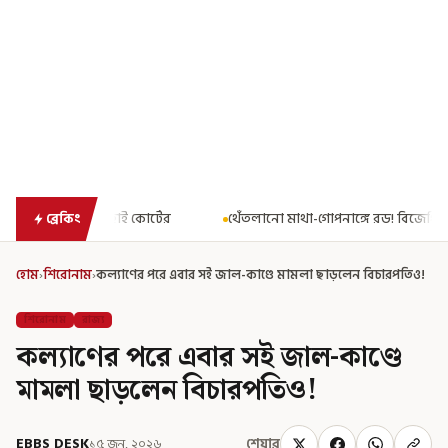
ের
থেঁতলানো মাথা-গোপনাঙ্গে রড! বিজেপিশাসিত অসমে নাবালিকার নৃশং
ব্রেকিং
হোম
›
শিরোনাম
›
কল্যাণের পরে এবার সই জাল-কাণ্ডে মামলা ছাড়লেন বিচারপতিও!
শিরোনাম
রাজ্য
কল্যাণের পরে এবার সই জাল-কাণ্ডে
মামলা ছাড়লেন বিচারপতিও!
EBBS DESK
১৫ জুন, ২০২৬
শেয়ার