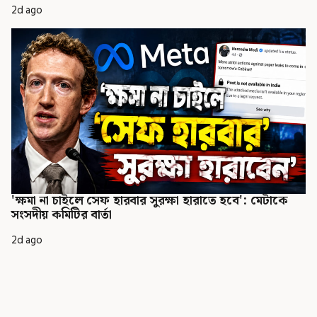
2d ago
'ক্ষমা না চাইলে সেফ হারবার সুরক্ষা হারাতে হবে': মেটাকে
সংসদীয় কমিটির বার্তা
2d ago