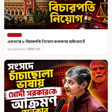
শিরোনাম
একসঙ্গে ৮ বিচারপতি নিয়োগ কলকাতা হাইকোর্টে
৬/৮/২০২৬
1 মিনিট পড়া