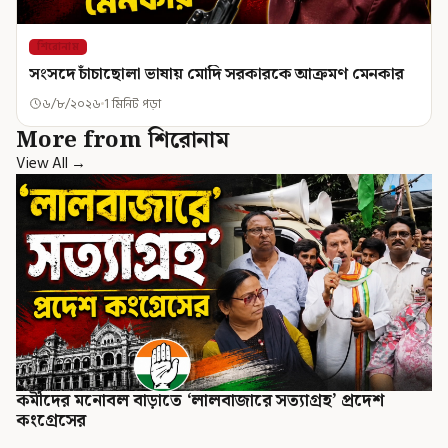
শিরোনাম
সংসদে চাঁচাছোলা ভাষায় মোদি সরকারকে আক্রমণ মেনকার
৬/৮/২০২৬
1 মিনিট পড়া
More from শিরোনাম
View All →
কর্মীদের মনোবল বাড়াতে ‘লালবাজারে সত্যাগ্রহ’ প্রদেশ
কংগ্রেসের