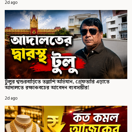
2d ago
টুলুর শ্বশুরবাড়িতে তল্লাশি অভিযান, গ্রেফতারি এড়াতে
আদালতে রক্ষাকবচের আবেদন ব্যবসায়ীর!
2d ago