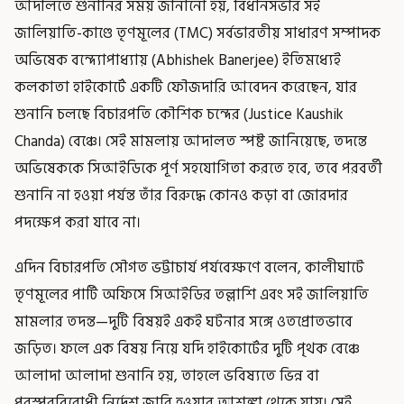
আদালতে শুনানির সময় জানানো হয়, বিধানসভার সই
জালিয়াতি-কাণ্ডে তৃণমূলের (TMC) সর্বভারতীয় সাধারণ সম্পাদক
অভিষেক বন্দ্যোপাধ্যায় (Abhishek Banerjee) ইতিমধ্যেই
কলকাতা হাইকোর্টে একটি ফৌজদারি আবেদন করেছেন, যার
শুনানি চলছে বিচারপতি কৌশিক চন্দের (Justice Kaushik
Chanda) বেঞ্চে। সেই মামলায় আদালত স্পষ্ট জানিয়েছে, তদন্তে
অভিষেককে সিআইডিকে পূর্ণ সহযোগিতা করতে হবে, তবে পরবর্তী
শুনানি না হওয়া পর্যন্ত তাঁর বিরুদ্ধে কোনও কড়া বা জোরদার
পদক্ষেপ করা যাবে না।
এদিন বিচারপতি সৌগত ভট্টাচার্য পর্যবেক্ষণে বলেন, কালীঘাটে
তৃণমূলের পার্টি অফিসে সিআইডির তল্লাশি এবং সই জালিয়াতি
মামলার তদন্ত—দুটি বিষয়ই একই ঘটনার সঙ্গে ওতপ্রোতভাবে
জড়িত। ফলে এক বিষয় নিয়ে যদি হাইকোর্টের দুটি পৃথক বেঞ্চে
আলাদা আলাদা শুনানি হয়, তাহলে ভবিষ্যতে ভিন্ন বা
পরস্পরবিরোধী নির্দেশ জারি হওয়ার আশঙ্কা থেকে যায়। সেই