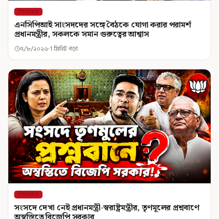
শিরোনাম
এনসিপিআই সাংসদদের সঙ্গে বৈঠকে যোগা করার পরামর্শ
প্রধানমন্ত্রীর, সকলকে সমান গুরুত্বের আশ্বাস
৭/৮/২০২৬
1 মিনিট পড়া
শিরোনাম
সংসদে দেখা নেই প্রধানমন্ত্রী-স্বরাষ্ট্রমন্ত্রীর, তৃণমূলের প্রশ্নবাণে
অস্বস্তিতে বিজেপি সরকার