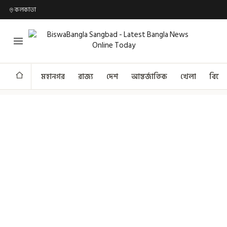
কলকাতা
মহানগর
রাজ্য
দেশ
আন্তর্জাতিক
খেলা
বিনো