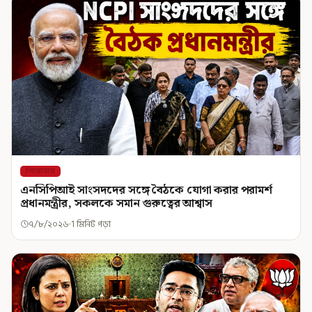
শিরোনাম
এনসিপিআই সাংসদদের সঙ্গে বৈঠকে যোগা করার পরামর্শ
প্রধানমন্ত্রীর, সকলকে সমান গুরুত্বের আশ্বাস
৭/৮/২০২৬
1 মিনিট পড়া