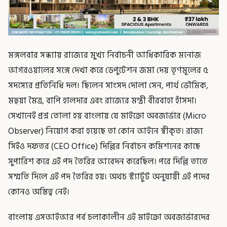
মঙ্গলবার সন্ধ্যায় রাজ্যের মুখ্য নির্বাচনী আধিকারিক মনোজ
আগরওয়ালের সঙ্গে দেখা করে ডেপুটেশন জমা দেয় তৃণমূলের ৫
সদস্যের প্রতিনিধি দল। ছিলেন সাংসদ দোলা সেন, পার্থ ভৌমিক,
মহুয়া মৈত্র, বাপি হালদার এবং রাজ্যের মন্ত্রী বীরবাহা হাঁসদা।
সেখানেই প্রশ্ন তোলা হয় বাংলায় যে মাইক্রো অবজার্ভার (Micro
Observer) নিয়োগ করা হয়েছে তা কোন আইনে স্বীকৃত। রাজ্য
সিইও দফতর (CEO Office) দিল্লির নির্বাচন কমিশনের কাছে
সুপারিশ করে এই পদ তৈরির আবেদন করেছিল। পরে দিল্লি তাতে
সম্মতি দিলে এই পদ তৈরির হয়। অথচ স্ট্যাটুট অনুযায়ী এই পদের
কোনও অস্তিত্ব নেই।
বাংলায় এসআইআর পর্ব চলাকালীন এই মাইক্রো অবজার্ভারদের