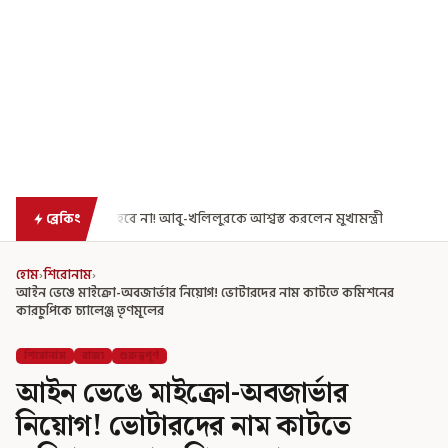
বে না! আবু-খলিলুরকে আশ্বস্ত করলেন মুখ্যমন্ত্রী
এগিয়ে গেল আরও একধাপ, সপ্
ব্রেকিং
হোম
›
শিরোনাম
›
আইন ভেঙে মাইক্রো-অবজার্ভার নিয়োগ! ভোটারদের নাম কাটতে কমিশনের
কারচুপিকে চ্যালেঞ্জ তৃণমূলের
শিরোনাম
রাজ্য
গুরুত্বপূর্ণ
আইন ভেঙে মাইক্রো-অবজার্ভার
নিয়োগ! ভোটারদের নাম কাটতে