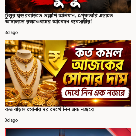
টুলুর শ্বশুরবাড়িতে তল্লাশি অভিযান, গ্রেফতারি এড়াতে
আদালতে রক্ষাকবচের আবেদন ব্যবসায়ীর!
3d ago
কত বাড়ল সোনার দর দেখে নিন এক নজরে
3d ago