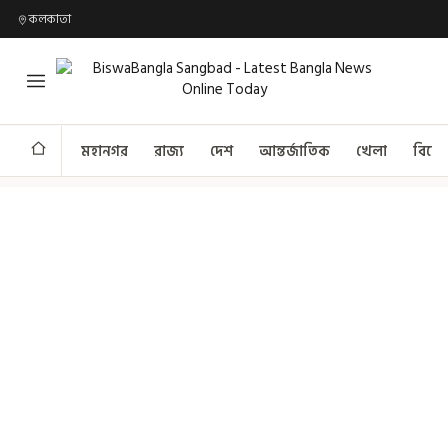
কলকাতা
মহানগর
রাজ্য
দেশ
আন্তর্জাতিক
খেলা
বিনো