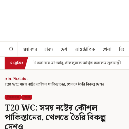
মহানগর
রাজ্য
দেশ
আন্তর্জাতিক
খেলা
বিনো
া হবে না! আবু-খলিলুরকে আশ্বস্ত করলেন মুখ্যমন্ত্রী
এগিয়ে গেল আরও একধাপ, 
ব্রেকিং
হোম
›
শিরোনাম
›
T20 WC: সময় নষ্টের কৌশল পাকিস্তানের, খেলতে তৈরি বিকল্প দেশও
শিরোনাম
খেলা
T20 WC: সময় নষ্টের কৌশল
পাকিস্তানের, খেলতে তৈরি বিকল্প
দেশও