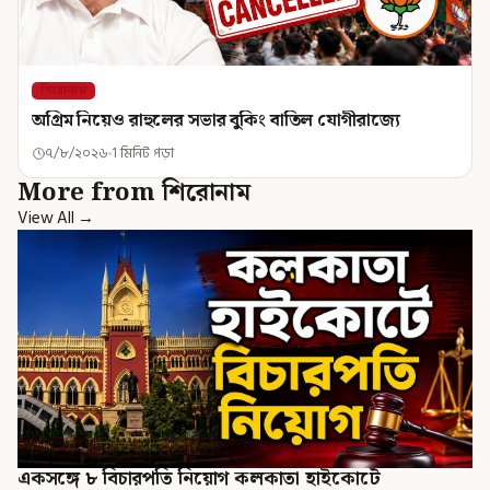
শিরোনাম
অগ্রিম নিয়েও রাহুলের সভার বুকিং বাতিল যোগীরাজ্যে
৭/৮/২০২৬
1 মিনিট পড়া
More from শিরোনাম
View All →
একসঙ্গে ৮ বিচারপতি নিয়োগ কলকাতা হাইকোর্টে