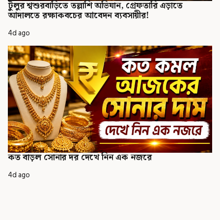
টুলুর শ্বশুরবাড়িতে তল্লাশি অভিযান, গ্রেফতারি এড়াতে
আদালতে রক্ষাকবচের আবেদন ব্যবসায়ীর!
4d ago
কত বাড়ল সোনার দর দেখে নিন এক নজরে
4d ago