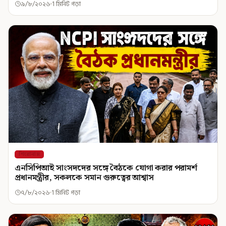
৯/৮/২০২৬
1 মিনিট পড়া
শিরোনাম
এনসিপিআই সাংসদদের সঙ্গে বৈঠকে যোগা করার পরামর্শ
প্রধানমন্ত্রীর, সকলকে সমান গুরুত্বের আশ্বাস
৭/৮/২০২৬
1 মিনিট পড়া