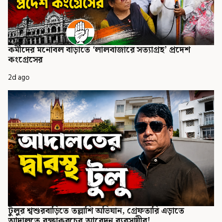
কর্মীদের মনোবল বাড়াতে ‘লালবাজারে সত্যাগ্রহ’ প্রদেশ
কংগ্রেসের
2d ago
টুলুর শ্বশুরবাড়িতে তল্লাশি অভিযান, গ্রেফতারি এড়াতে
আদালতে রক্ষাকবচের আবেদন ব্যবসায়ীর!