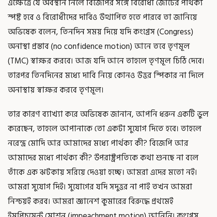
এক্ষেত্রে যে অবস্থান নিলে বিজেপির সঙ্গে বিরোধী জোটের পার্থক্য
স্পষ্ট হবে ও বিরোধীদের দাবিও উত্থাপিত হতে পারবে তা জানিয়ে
অভিষেক বলেন, তিনদিন সময় দিয়ে যদি কংগ্রেস (Congress)
অনাস্থা প্রস্তাব (no confidence motion) আনে তবে তৃণমূল
(TMC) স্বাক্ষর করবে। আজ যদি আনে তাহলে তৃণমূল চিঠি দেবে।
তারপর তিনদিনের মধ্যে দাবি নিয়ে কোনও উত্তর স্পিকার না দিলে
অনাস্থায় স্বাক্ষর করবে তৃণমূল।
তার কারণ ব্যাখ্যা করে অভিষেক জানান, আপনি ধরুন একটি ভুল
করেছেন, তাহলে আপানাকে তো একটা সুযোগ দিতে হবে। তাহলে
নরেন্দ্র মোদি আর আমাদের মধ্যে পার্থক্য কী? বিজেপি আর
আমাদের মধ্যে পার্থক্য কী? উপরাষ্ট্রপতিকে কথা শুনছে না বলে
তাঁকে এক ঝটকায় সরিয়ে দেওয়া হচ্ছে। আমরা এদের মতো নই।
আমরা সুযোগ দিই। সুযোগের যদি সদুত্তর না পাই তখন আমরা
নিশ্চয়ই করব। আমরা জ্ঞানেশ কুমারের বিরুদ্ধে প্রথমেই
ইমপিচমেন্ট মোশন (impeachment motion) আনিনি। কংগ্রেস