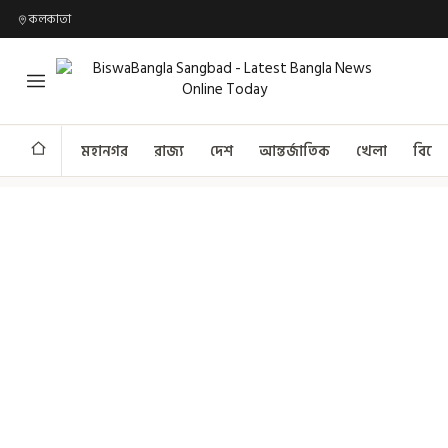
কলকাতা
মহানগর
রাজ্য
দেশ
আন্তর্জাতিক
খেলা
বিনো