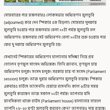
সোমবারের পরে মঙ্গলবারও লোকসভার অধিবেশন মুলতুবি
(adjourned) করে দেন স্পিকার ওম বিড়লা। সোমবার দুদফায়
মুলতুবি হওয়ার পরে মঙ্গলবার বেলা ১১টা পর্যন্ত মুলতুবি হল
অধিবেশন। মঙ্গলবার সেই অধিবেশন বেলা ১১টার শুরু হওয়ার পরে
ফের দু দফায় অধিবেশন মুলতুবি হয়।
সেখানেই স্পিকারের অধিবেশন চালানোর সদিচ্ছা নিয়ে প্রশ্ন
তোলেন তৃণমূল সাংসদ অভিষেক। তিনি জানান, তৃণমূল চায়
অধিবেশন চলুক। সংসদ চলুক। সরকার চায় না সংসদ (Parliament
session) চলুক। আজ দুবার অধিবেশন মুলতুবি হয়েছে। স্পিকার
একবারও হাউসে আসেননি। চেয়ারে বসেননি। কাল ২টোর সময়
মুলতুবি করেছেন আজ সকাল ১১টা পর্যন্ত। আপনার যদি
মানসিকতা থাকে হাউস (Parliament house) চালানোর তাহলে
আপনি ১৮-২০ ঘণ্টা মুলতুবি করবেন কেন? আপনারও দায় রয়েছে।