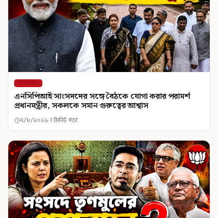
শিরোনাম
এনসিপিআই সাংসদদের সঙ্গে বৈঠকে যোগা করার পরামর্শ
প্রধানমন্ত্রীর, সকলকে সমান গুরুত্বের আশ্বাস
৭/৮/২০২৬
1 মিনিট পড়া