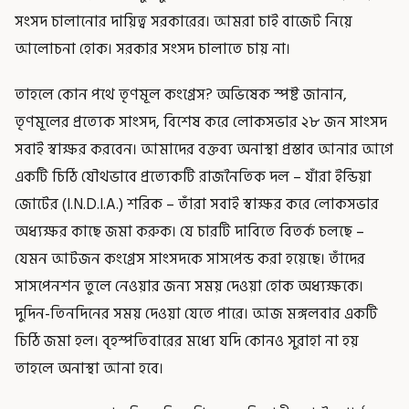
সংসদ চালানোর দায়িত্ব সরকারের। আমরা চাই বাজেট নিয়ে
আলোচনা হোক। সরকার সংসদ চালাতে চায় না।
তাহলে কোন পথে তৃণমূল কংগ্রেস? অভিষেক স্পষ্ট জানান,
তৃণমূলের প্রত্যেক সাংসদ, বিশেষ করে লোকসভার ২৮ জন সাংসদ
সবাই স্বাক্ষর করবেন। আমাদের বক্তব্য অনাস্থা প্রস্তাব আনার আগে
একটি চিঠি যৌথভাবে প্রত্যেকটি রাজনৈতিক দল – যাঁরা ইন্ডিয়া
জোটের (I.N.D.I.A.) শরিক – তাঁরা সবাই স্বাক্ষর করে লোকসভার
অধ্যক্ষর কাছে জমা করুক। যে চারটি দাবিতে বিতর্ক চলছে –
যেমন আটজন কংগ্রেস সাংসদকে সাসপেন্ড করা হয়েছে। তাঁদের
সাসপেনশন তুলে নেওয়ার জন্য সময় দেওয়া হোক অধ্যক্ষকে।
দুদিন-তিনদিনের সময় দেওয়া যেতে পারে। আজ মঙ্গলবার একটি
চিঠি জমা হল। বৃহস্পতিবারের মধ্যে যদি কোনও সুরাহা না হয়
তাহলে অনাস্থা আনা হবে।