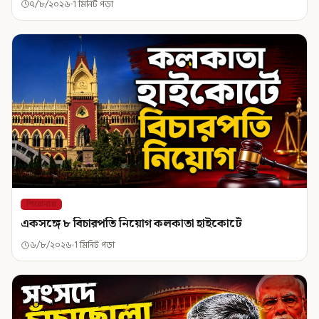
৭/৮/২০২৬
1 মিনিট পড়া
শিরোনাম
একসঙ্গে ৮ বিচারপতি নিয়োগ কলকাতা হাইকোর্টে
৬/৮/২০২৬
1 মিনিট পড়া