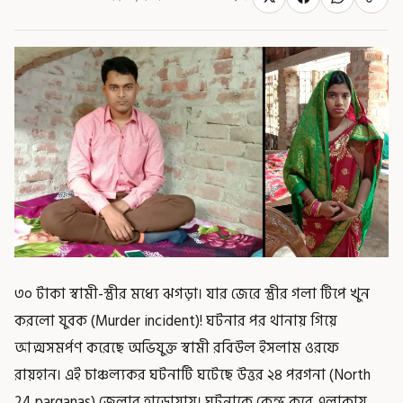
৩০ টাকা স্বামী-স্ত্রীর মধ্যে ঝগড়া। যার জেরে স্ত্রীর গলা টিপে খুন
করলো যুবক (Murder incident)! ঘটনার পর থানায় গিয়ে
আত্মসমর্পণ করেছে অভিযুক্ত স্বামী রবিউল ইসলাম ওরফে
রায়হান। এই চাঞ্চল্যকর ঘটনাটি ঘটেছে উত্তর ২৪ পরগনা (North
24 parganas) জেলার হাড়োয়ায়। ঘটনাকে কেন্দ্র করে এলাকায়