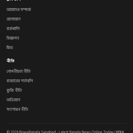
আমাদের সম্পর্কে
যোগাযোগ
কর্মখালি
বিজ্ঞাপন
ফিড
নীতি
গোপনীয়তা নীতি
ব্যবহারের শর্তাবলি
কুকি নীতি
অভিযোগ
সংশোধন নীতি
© 2026 BiswaBangla Sangbad - Latest Bangla News Online Today। সর্বস্বত্ব