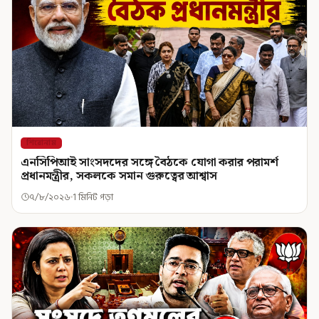
শিরোনাম
এনসিপিআই সাংসদদের সঙ্গে বৈঠকে যোগা করার পরামর্শ
প্রধানমন্ত্রীর, সকলকে সমান গুরুত্বের আশ্বাস
৭/৮/২০২৬
1 মিনিট পড়া