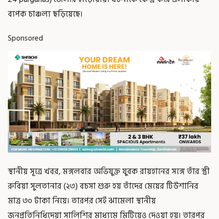
ব্যপক চাঞ্চল্য ছড়িয়েছে।
Sponsored
স্থানীয় সূত্রে খবর, মঙ্গলবার অভিযুক্ত যুবক রায়হানের সঙ্গে তাঁর স্ত্রী
রুবিয়া সুলতানার (২৩) বচসা শুরু হয় তাঁদের মেয়ের টিউশানির
মাত্র ৩০ টাকা নিয়ে। তারপর সেই ঝামেলা স্থানীয়
জনপ্রতিনিধিদেয়া সালিশির মাধ্যমে মিটিয়েও দেওয়া হয়। তারপর