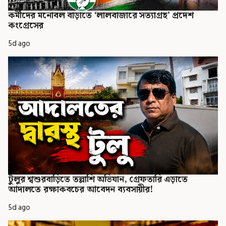
কর্মীদের মনোবল বাড়াতে ‘লালবাজারে সত্যাগ্রহ’ প্রদেশ
কংগ্রেসের
5d ago
টুলুর শ্বশুরবাড়িতে তল্লাশি অভিযান, গ্রেফতারি এড়াতে
আদালতে রক্ষাকবচের আবেদন ব্যবসায়ীর!
5d ago