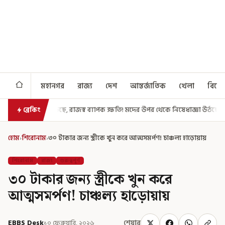
মহানগর
রাজ্য
দেশ
আন্তর্জাতিক
খেলা
বিনো
ব ব্যাপক ক্ষতি! মদের উপর থেকে নিষেধাজ্ঞা উঠছে বিহারে?
নির্দিষ্ট সম্
ব্রেকিং
হোম
›
শিরোনাম
›
৩০ টাকার জন্য স্ত্রীকে খুন করে আত্মসমর্পণ! চাঞ্চল্য হাড়োয়ায়
শিরোনাম
রাজ্য
গুরুত্বপূর্ণ
৩০ টাকার জন্য স্ত্রীকে খুন করে
আত্মসমর্পণ! চাঞ্চল্য হাড়োয়ায়
EBBS Desk
১০ ফেব্রুয়ারি, ২০২৬
শেয়ার