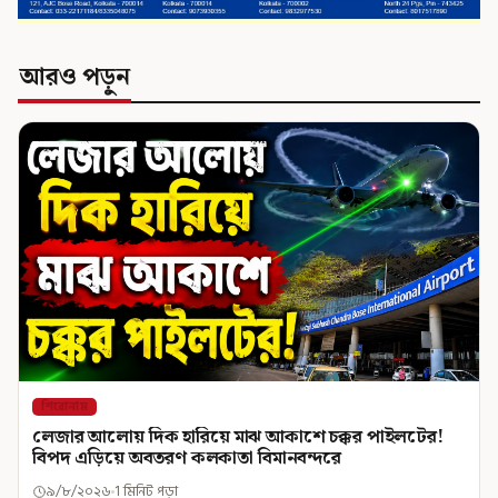
আরও পড়ুন
শিরোনাম
লেজার আলোয় দিক হারিয়ে মাঝ আকাশে চক্কর পাইলটের!
বিপদ এড়িয়ে অবতরণ কলকাতা বিমানবন্দরে
৯/৮/২০২৬
1 মিনিট পড়া