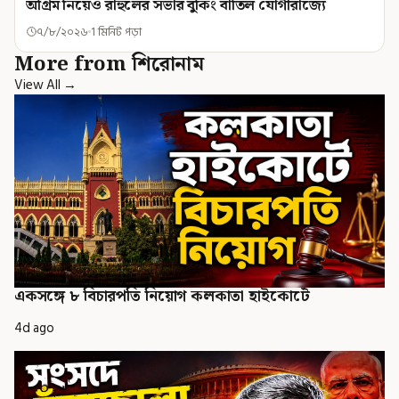
অগ্রিম নিয়েও রাহুলের সভার বুকিং বাতিল যোগীরাজ্যে
৭/৮/২০২৬
1 মিনিট পড়া
More from শিরোনাম
View All →
একসঙ্গে ৮ বিচারপতি নিয়োগ কলকাতা হাইকোর্টে
4d ago