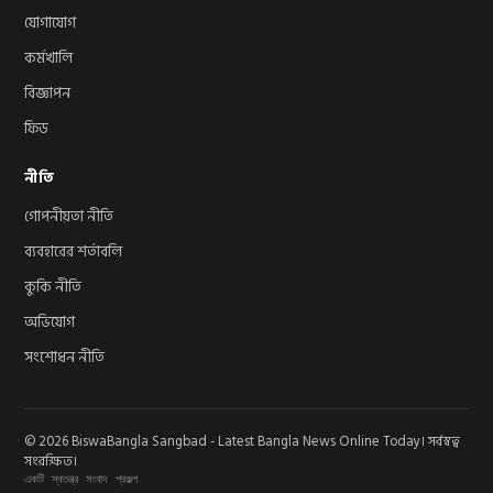
যোগাযোগ
কর্মখালি
বিজ্ঞাপন
ফিড
নীতি
গোপনীয়তা নীতি
ব্যবহারের শর্তাবলি
কুকি নীতি
অভিযোগ
সংশোধন নীতি
© 2026 BiswaBangla Sangbad - Latest Bangla News Online Today। সর্বস্বত্ব
সংরক্ষিত।
একটি স্বতন্ত্র সংবাদ প্রকল্প