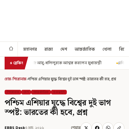
মহানগর
রাজ্য
দেশ
আন্তর্জাতিক
খেলা
বিনো
-খলিলুরকে আশ্বস্ত করলেন মুখ্যমন্ত্রী
এগিয়ে গেল আরও একধাপ, সপ্তম পে কম
ব্রেকিং
হোম
›
শিরোনাম
›
পশ্চিম এশিয়ার যুদ্ধে বিশ্বের দুই ভাগ স্পষ্ট: ভারতের কী হবে, প্রশ্ন
শিরোনাম
দেশ
আন্তর্জাতিক
গুরুত্বপূর্ণ
পশ্চিম এশিয়ার যুদ্ধে বিশ্বের দুই ভাগ
স্পষ্ট: ভারতের কী হবে, প্রশ্ন
EBBS Desk
৫ মার্চ, ২০২৬
শেয়ার