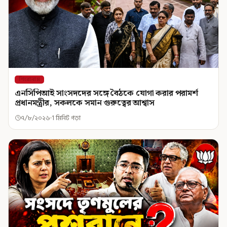
শিরোনাম
এনসিপিআই সাংসদদের সঙ্গে বৈঠকে যোগা করার পরামর্শ
প্রধানমন্ত্রীর, সকলকে সমান গুরুত্বের আশ্বাস
৭/৮/২০২৬
1 মিনিট পড়া