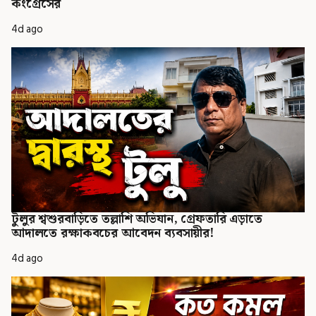
কংগ্রেসের
4d ago
টুলুর শ্বশুরবাড়িতে তল্লাশি অভিযান, গ্রেফতারি এড়াতে
আদালতে রক্ষাকবচের আবেদন ব্যবসায়ীর!
4d ago