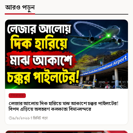
আরও পড়ুন
শিরোনাম
লেজার আলোয় দিক হারিয়ে মাঝ আকাশে চক্কর পাইলটের!
বিপদ এড়িয়ে অবতরণ কলকাতা বিমানবন্দরে
৯/৮/২০২৬
1 মিনিট পড়া