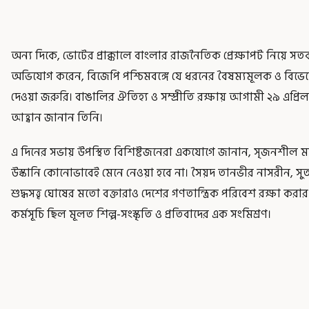
অন্য দিকে, ভোটের প্রাক্কালে বাংলার রাজনৈতিক প্রেক্ষাপট নিয়ে সতর্ক
অভিযোগ করেন, বিজেপি পশ্চিমবঙ্গে যে ধরনের বৈষম্যমূলক ও বিভে
দেওয়া জরুরি। বাঙালির ঐতিহ্য ও সম্প্রীতি রক্ষায় আগামী ২৯ এপ্
আহ্বান জানান তিনি।
এ দিনের সভায় উপস্থিত বিশিষ্টজনেরা একযোগে জানান, সৃজনশীল মানুষ
উস্কানি কোনোভাবেই মেনে নেওয়া হবে না। সৈয়দ তানভীর নাসরীন, সুতপা
শুদ্ধসত্ত্ব ঘোষের মতো বক্তারাও দেশের গণতান্ত্রিক পরিবেশ রক্ষা ক
কর্মসূচি ছিল মূলত শিল্প-সংস্কৃতি ও প্রতিবাদের এক সংমিশ্রণ।