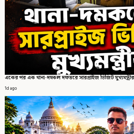
একের পর এক থানা-দমকল দফতরে সারপ্রাইজ ভিজিট মুখ্যমন্ত্র
1d ago