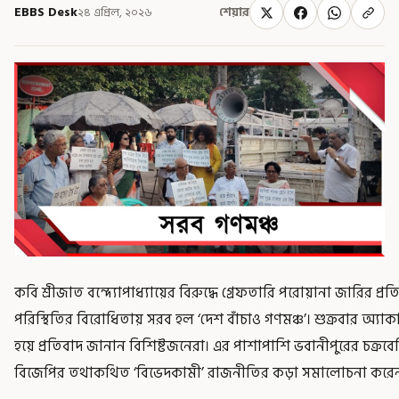
EBBS Desk
২৪ এপ্রিল, ২০২৬
শেয়ার
কবি শ্রীজাত বন্দ্যোপাধ্যায়ের বিরুদ্ধে গ্রেফতারি পরোয়ানা জারির প্
পরিস্থিতির বিরোধিতায় সরব হল ‘দেশ বাঁচাও গণমঞ্চ’। শুক্রবার অ
হয়ে প্রতিবাদ জানান বিশিষ্টজনেরা। এর পাশাপাশি ভবানীপুরের চক
বিজেপির তথাকথিত ‘বিভেদকামী’ রাজনীতির কড়া সমালোচনা করেন উ