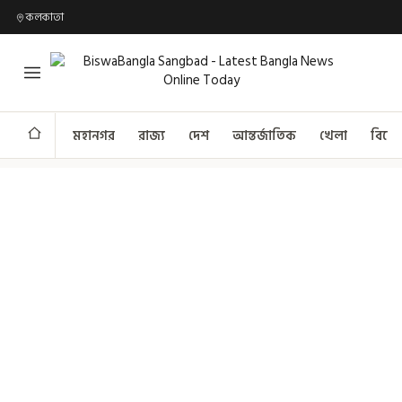
কলকাতা
মহানগর
রাজ্য
দেশ
আন্তর্জাতিক
খেলা
বিনো