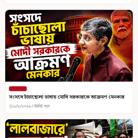
শিরোনাম
সংসদে চাঁচাছোলা ভাষায় মোদি সরকারকে আক্রমণ মেনকার
৬/৮/২০২৬
1 মিনিট পড়া