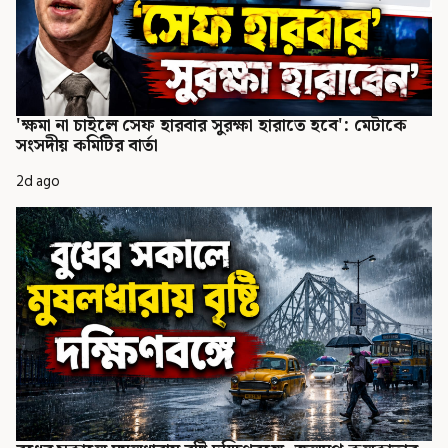
'ক্ষমা না চাইলে সেফ হারবার সুরক্ষা হারাতে হবে': মেটাকে
সংসদীয় কমিটির বার্তা
2d ago