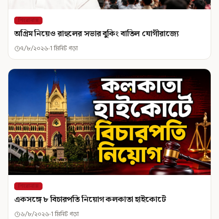
শিরোনাম
অগ্রিম নিয়েও রাহুলের সভার বুকিং বাতিল যোগীরাজ্যে
৭/৮/২০২৬
1 মিনিট পড়া
শিরোনাম
একসঙ্গে ৮ বিচারপতি নিয়োগ কলকাতা হাইকোর্টে
৬/৮/২০২৬
1 মিনিট পড়া