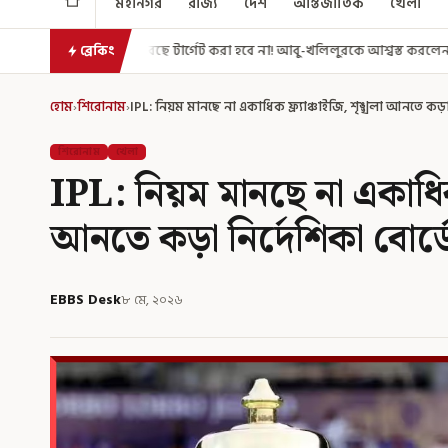
মহানগর
রাজ্য
দেশ
আন্তর্জাতিক
খেলা
ছে টার্গেট করা হবে না! আবু-খলিলুরকে আশ্বস্ত করলেন মুখ্যমন্ত্রী
এগিয়ে গেল 
ব্রেকিং
হোম
›
শিরোনাম
›
IPL: নিয়ম মানছে না একাধিক ফ্র্যাঞ্চাইজি, শৃঙ্খলা আনতে কড়া 
শিরোনাম
খেলা
IPL: নিয়ম মানছে না একাধিক ফ
আনতে কড়া নির্দেশিকা বোর্ড
EBBS Desk
৮ মে, ২০২৬