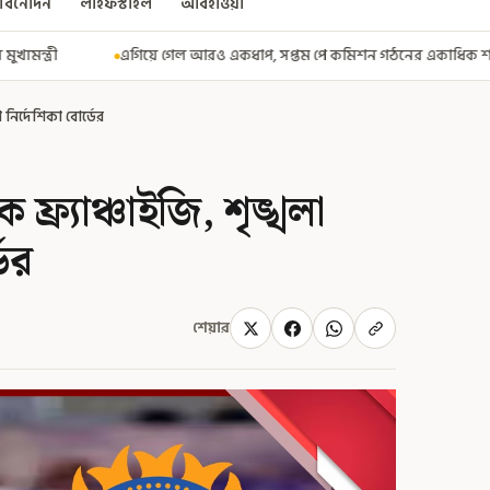
বিনোদন
লাইফস্টাইল
আবহাওয়া
আরও একধাপ, সপ্তম পে কমিশন গঠনের একাধিক শর্ত ঘোষণা করে বিজ্ঞপ্তি নবান্নের
নির্দেশিকা বোর্ডের
্র্যাঞ্চাইজি, শৃঙ্খলা
ের
শেয়ার