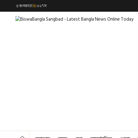
কলকাতা
৩২°সে