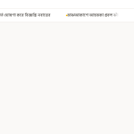
মাঝআকাশে আচমকা প্রবল ঝাঁকুনি! এয়ার ইন্ডিয়ার উড়ানে আতঙ্ক