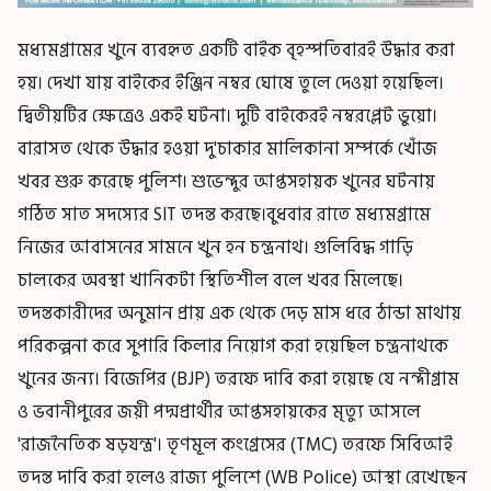
মধ্যমগ্রামের খুনে ব্যবহৃত একটি বাইক বৃহস্পতিবারই উদ্ধার করা
হয়। দেখা যায় বাইকের ইঞ্জিন নম্বর ঘোষে তুলে দেওয়া হয়েছিল।
দ্বিতীয়টির ক্ষেত্রেও একই ঘটনা। দুটি বাইকেরই নম্বরপ্লেট ভুয়ো।
বারাসত থেকে উদ্ধার হওয়া দু'চাকার মালিকানা সম্পর্কে খোঁজ
খবর শুরু করেছে পুলিশ। শুভেন্দুর আপ্তসহায়ক খুনের ঘটনায়
গঠিত সাত সদস্যের SIT তদন্ত করছে।বুধবার রাতে মধ্যমগ্রামে
নিজের আবাসনের সামনে খুন হন চন্দ্রনাথ। গুলিবিদ্ধ গাড়ি
চালকের অবস্থা খানিকটা স্থিতিশীল বলে খবর মিলেছে।
তদন্তকারীদের অনুমান প্রায় এক থেকে দেড় মাস ধরে ঠান্ডা মাথায়
পরিকল্পনা করে সুপারি কিলার নিয়োগ করা হয়েছিল চন্দ্রনাথকে
খুনের জন্য। বিজেপির (BJP) তরফে দাবি করা হয়েছে যে নন্দীগ্রাম
ও ভবানীপুরের জয়ী পদ্মপ্রার্থীর আপ্তসহায়কের মৃত্যু আসলে
'রাজনৈতিক ষড়যন্ত্র'। তৃণমূল কংগ্রেসের (TMC) তরফে সিবিআই
তদন্ত দাবি করা হলেও রাজ্য পুলিশে (WB Police) আস্থা রেখেছেন