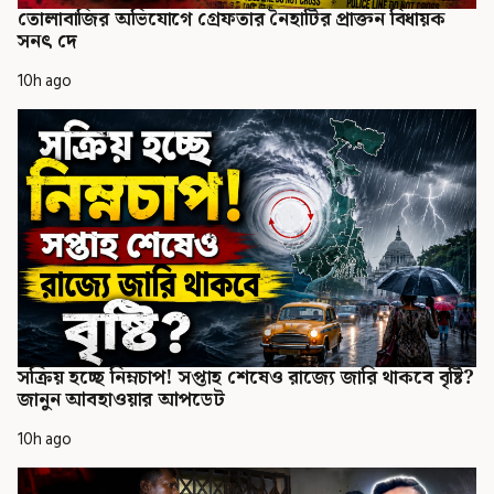
তোলাবাজির অভিযোগে গ্রেফতার নৈহাটির প্রাক্তন বিধায়ক
সনৎ দে
10h ago
সক্রিয় হচ্ছে নিম্নচাপ! সপ্তাহ শেষেও রাজ্যে জারি থাকবে বৃষ্টি?
জানুন আবহাওয়ার আপডেট
10h ago