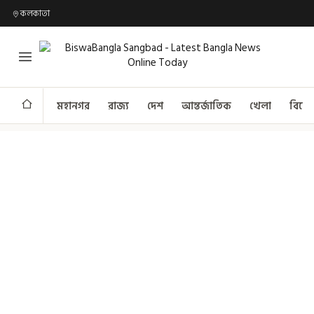
কলকাতা
মহানগর
রাজ্য
দেশ
আন্তর্জাতিক
খেলা
বিনো