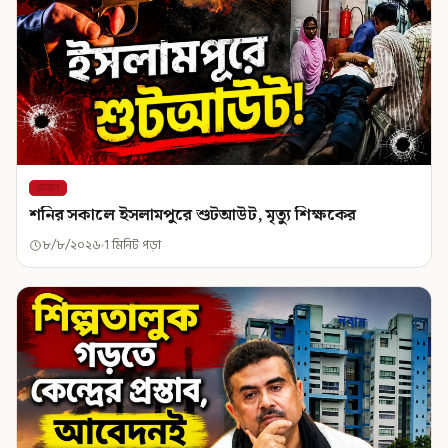
রাজ্য
শনির সকালে ইসলামপুরে শুটআউট, মৃত্যু শিক্ষকের
৮/৮/২০২৬
1 মিনিট পড়া