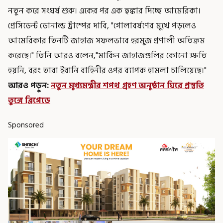
নতুন করে সংঘর্ষ শুরু। একের পর এক হুঙ্কার দিচ্ছে আমেরিকা।
প্রেসিডেন্ট ডোনাল্ড ট্রাম্পের দাবি, "গোলাবর্ষণের মুখে পড়লেও
আমেরিকার তিনটি জাহাজ সফলভাবে হরমুজ প্রণালী অতিক্রম
করেছে।" তিনি আরও বলেন,"মার্কিন জাহাজগুলির কোনো ক্ষতি
হয়নি, বরং তারা ইরানি বাহিনীর ওপর ব্যাপক হামলা চালিয়েছে।"
আরও পড়ুন:
নতুন মুখ্যমন্ত্রীর শপথ গ্রহণ অনুষ্ঠান ঘিরে প্রস্তুতি
তুঙ্গে ব্রিগেডে
Sponsored