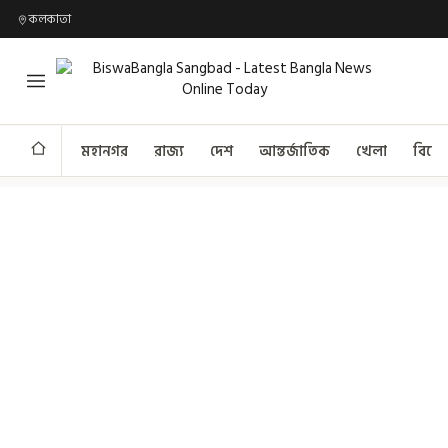
কলকাতা
মহানগর
রাজ্য
দেশ
আন্তর্জাতিক
খেলা
বিনো