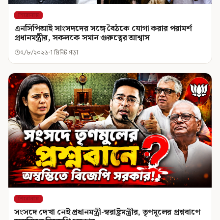
শিরোনাম
এনসিপিআই সাংসদদের সঙ্গে বৈঠকে যোগা করার পরামর্শ
প্রধানমন্ত্রীর, সকলকে সমান গুরুত্বের আশ্বাস
৭/৮/২০২৬
1 মিনিট পড়া
শিরোনাম
সংসদে দেখা নেই প্রধানমন্ত্রী-স্বরাষ্ট্রমন্ত্রীর, তৃণমূলের প্রশ্নবাণে