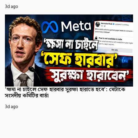
3d ago
'ক্ষমা না চাইলে সেফ হারবার সুরক্ষা হারাতে হবে': মেটাকে
সংসদীয় কমিটির বার্তা
3d ago