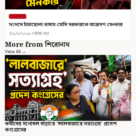
শিরোনাম
সংসদে চাঁচাছোলা ভাষায় মোদি সরকারকে আক্রমণ মেনকার
৬/৮/২০২৬
1 মিনিট পড়া
More from শিরোনাম
View All →
কর্মীদের মনোবল বাড়াতে ‘লালবাজারে সত্যাগ্রহ’ প্রদেশ
কংগ্রেসের