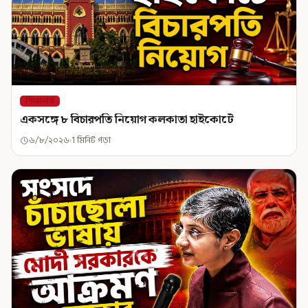
শিরোনাম
একসঙ্গে ৮ বিচারপতি নিয়োগ কলকাতা হাইকোর্টে
৬/৮/২০২৬
1 মিনিট পড়া