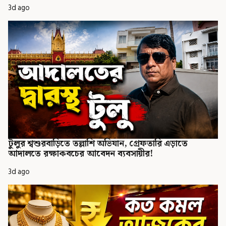
3d ago
টুলুর শ্বশুরবাড়িতে তল্লাশি অভিযান, গ্রেফতারি এড়াতে
আদালতে রক্ষাকবচের আবেদন ব্যবসায়ীর!
3d ago