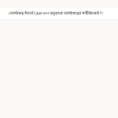
মতুয়াকে নাগরিকত্বের সার্টিফিকেট দিয়ে বার্তা মুখ্যমন্ত্রীর
সুরক্ষা নিয়ে 