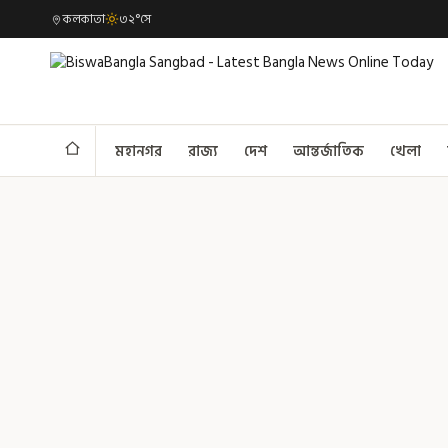
কলকাতা
৩২°সে
মহানগর
রাজ্য
দেশ
আন্তর্জাতিক
খেলা