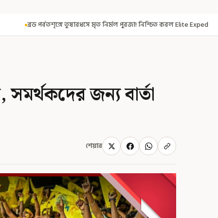
ধসে মৃত নির্মল পুরজা! নিশ্চিত করল Elite Exped
নাগরিকত্ব দিতেই CAA! ৩০০ 
সমর্থকদের জন্য বার্তা
শেয়ার