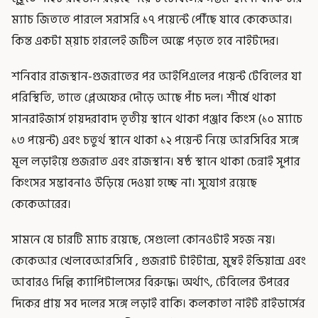
ম্যাচ জিততে পারলে সরাসরি ১৭ পয়েন্টে পৌঁছে যাবে কেকেআর।
কিন্ত একটা ম্য়াচ হারলেই জটিল অঙ্কে পড়তে হবে নাইটদের।
শনিবার রাজস্থান-গুজরাতের পর আইপিএলের পয়েন্ট টেবিলের যা
পরিস্থিতি, তাতে প্লেঅফের দৌড়ে আছে পাঁচ দল। শীর্ষে থাকা
সানরাইজার্স হায়দরাবাদ তৃতীয় স্থানে থাকা পঞ্জাব কিংস (১০ ম্যাচে
১৩ পয়েন্ট) এবং চতুর্থ স্থানে থাকা ১২ পয়েন্ট নিয়ে আরসিবির সঙ্গে
মূল লড়াইয়ে গুজরাত এবং রাজস্থান। ষষ্ঠ স্থানে থাকা চেন্নাই সুপার
কিংসের সম্ভাবনাও উড়িয়ে দেওয়া হচ্ছে না। সুযোগ রয়েছে
কেকেআরের।
সামনে যে চারটি ম্যাচ রয়েছে, সেগুলো কোনওটাই সহজ নয়।
কেকেআর খেলবেআরসিবি , গুজরাট টাইটান্স, মুম্বই ইন্ডিয়ান্স এবং
আবারও দিল্লি ক্যাপিটালসের বিরুদ্ধে। অর্থাৎ, টেবিলের উপরের
দিকের প্রায় সব দলের সঙ্গে লড়াই বাকি। কলকাতা নাইট রাইডার্সের