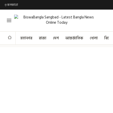
কলকাতা
মহানগর
রাজ্য
দেশ
আন্তর্জাতিক
খেলা
বিনো