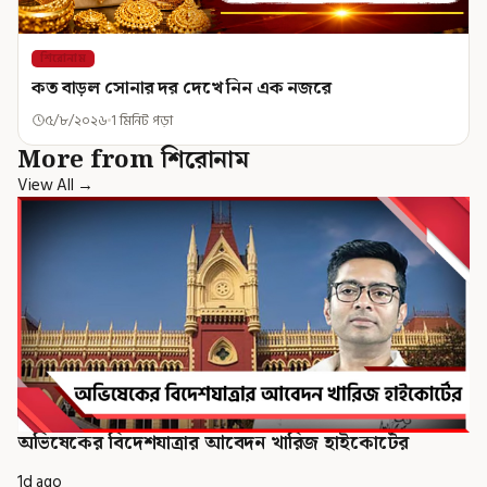
শিরোনাম
কত বাড়ল সোনার দর দেখে নিন এক নজরে
৫/৮/২০২৬
1 মিনিট পড়া
More from শিরোনাম
View All →
অভিষেকের বিদেশযাত্রার আবেদন খারিজ হাইকোর্টের
1d ago