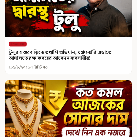
শিরোনাম
টুলুর শ্বশুরবাড়িতে তল্লাশি অভিযান, গ্রেফতারি এড়াতে
আদালতে রক্ষাকবচের আবেদন ব্যবসায়ীর!
৫/৮/২০২৬
1 মিনিট পড়া