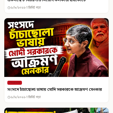
একসঙ্গে ৮ বিচারপতি নিয়োগ কলকাতা হাইকোর্টে
৬/৮/২০২৬
1 মিনিট পড়া
শিরোনাম
সংসদে চাঁচাছোলা ভাষায় মোদি সরকারকে আক্রমণ মেনকার
৬/৮/২০২৬
1 মিনিট পড়া