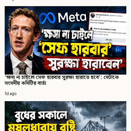
'ক্ষমা না চাইলে সেফ হারবার সুরক্ষা হারাতে হবে': মেটাকে
সংসদীয় কমিটির বার্তা
1d ago