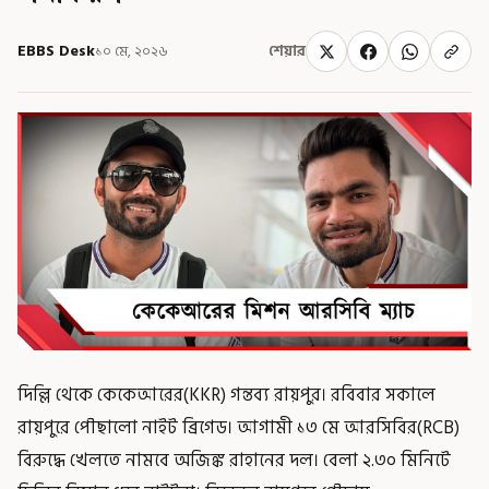
EBBS Desk
১০ মে, ২০২৬
শেয়ার
দিল্লি থেকে কেকেআরের(KKR) গন্তব্য রায়পুর। রবিবার সকালে
রায়পুরে পৌছালো নাইট ব্রিগেড। আগামী ১৩ মে আরসিবির(RCB)
বিরুদ্ধে খেলতে নামবে অজিঙ্ক রাহানের দল। বেলা ২.৩০ মিনিটে