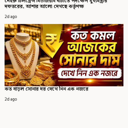
নেহরু চিলড্রেন্স মিউজিয়াম বাঁচাতে পদক্ষেপ মুখ্যমন্ত্রীর
দফতরের, আশার আলো দেখছে কর্তৃপক্ষ
2d ago
কত বাড়ল সোনার দর দেখে নিন এক নজরে
2d ago