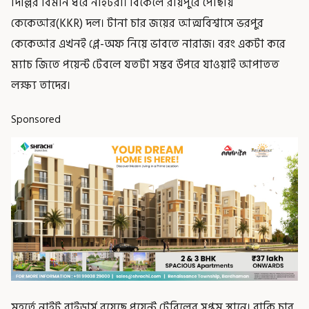
দিল্লির বিমান ধরে নাইটরা। বিকেলে রায়পুরে পৌছায়
কেকেআর(KKR) দল। টানা চার জয়ের আত্মবিশ্বাসে ভরপুর
কেকেআর এখনই প্লে-অফ নিয়ে ভাবতে নারাজ। বরং একটা করে
ম্যাচ জিতে পয়েন্ট টেবলে যতটা সম্ভব উপরে যাওয়াই আপাতত
লক্ষ্য তাদের।
Sponsored
মুহূর্তে নাইট রাইডার্স রয়েছে পয়েন্ট টেবিলের সপ্তম স্থানে। বাকি চার