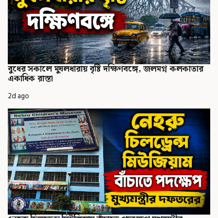
বুধের সকালে মুষলধারায় বৃষ্টি দক্ষিণবঙ্গে, জলমগ্ন কলকাতার
একাধিক রাস্তা
2d ago