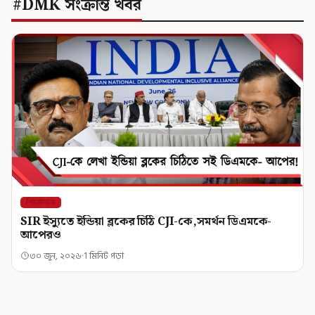
#DMK সংক্রান্ত খবর
শিরোনাম
SIR ইস্যুতে ইন্ডিয়া ব্লকের চিঠি CJI-কে,সমর্থন ডিএমকে-
আপেরও
৩০ জুন, ২০২৬
1 মিনিট পড়া