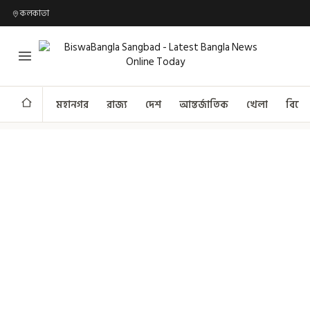
কলকাতা
মহানগর
রাজ্য
দেশ
আন্তর্জাতিক
খেলা
বিনো