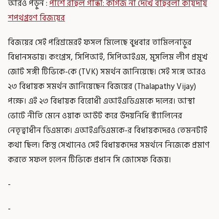
আরও পড়ুন :
পাশে রাহুল গান্ধী: কাগজ না দেখে বাহুবলী কায়দায়
শপথগ্রহণ বিজয়ের
বিজয়ের সেই পরিশ্রমেরই ফসল মিলেছে বুধবার তামিলনাড়ুর
বিধানসভায়। কংগ্রেস, সিপিআই, সিপিআইএম, মুসলিম লীগ প্রমূখ
জোট সঙ্গী টিভিকে-কে (TVK) সমর্থন জানিয়েছে। সেই সঙ্গে আরও
২৩ বিধায়ক সমর্থন জানিয়েছেন বিজয়ের (Thalapathy Vijay)
পক্ষে। এই ২৩ বিধায়ক বিরোধী এআইএডিএমকে দলের। আস্থা
ভোটে নীতি মেনে ওয়াক আউট করে উদয়নিধি স্ট্যালিনের
নেতৃত্বাধীন ডিএমকে। এআইএডিএমকে-র বিধায়কদেরও তেমনটাই
কথা ছিল। কিন্তু সেখানেও সেই বিধায়কদের সমর্থনে নিজেকে প্রমাণ
করতে সফল হলেন টিভিকে প্রধান সি জোসেফ বিজয়।
-
-