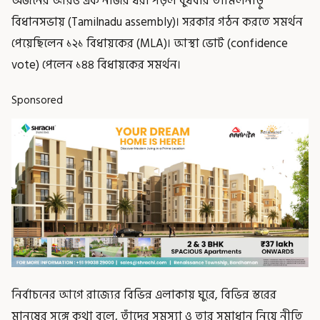
অর্জনের আরও এক নজির ধরা পড়ল বুধবার তামিলনাড়ু
বিধানসভায় (Tamilnadu assembly)। সরকার গঠন করতে সমর্থন
পেয়েছিলেন ১২১ বিধায়কের (MLA)। আস্থা ভোট (confidence
vote) পেলেন ১৪৪ বিধায়কের সমর্থন।
Sponsored
নির্বাচনের আগে রাজ্যের বিভিন্ন এলাকায় ঘুরে, বিভিন্ন স্তরের
মানুষের সঙ্গে কথা বলে, তাঁদের সমস্যা ও তার সমাধান নিয়ে নীতি