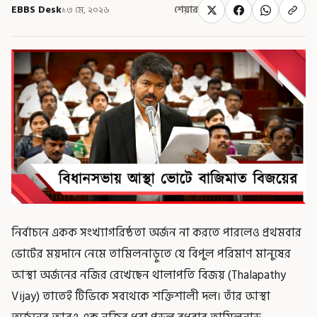
EBBS Desk
১৩ মে, ২০২৬
শেয়ার
নির্বাচনে একক সংখ্যাগরিষ্ঠতা অর্জন না করতে পারলেও প্রথমবার
ভোটের ময়দানে নেমে তামিলনাড়ুতে যে বিপুল পরিমাণ মানুষের
আস্থা অর্জনের নজির রেখেছেন থালাপতি বিজয় (Thalapathy
Vijay) তাতেই টিভিকে সবথেকে শক্তিশালী দল। তাঁর আস্থা