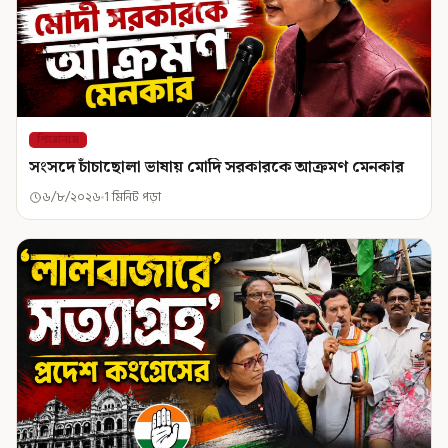
শিরোনাম
সংসদে চাঁচাছোলা ভাষায় মোদি সরকারকে আক্রমণ মেনকার
৬/৮/২০২৬
1 মিনিট পড়া