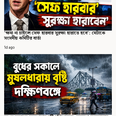
'ক্ষমা না চাইলে সেফ হারবার সুরক্ষা হারাতে হবে': মেটাকে
সংসদীয় কমিটির বার্তা
1d ago