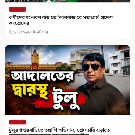
শিরোনাম
কর্মীদের মনোবল বাড়াতে ‘লালবাজারে সত্যাগ্রহ’ প্রদেশ
কংগ্রেসের
৫/৮/২০২৬
1 মিনিট পড়া
শিরোনাম
টুলুর শ্বশুরবাড়িতে তল্লাশি অভিযান, গ্রেফতারি এড়াতে