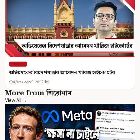
শিরোনাম
অভিষেকের বিদেশযাত্রার আবেদন খারিজ হাইকোর্টের
৫/৮/২০২৬
1 মিনিট পড়া
More from শিরোনাম
View All →