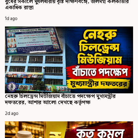
বুধের সকালে মুষলধারায় বৃষ্টি দক্ষিণবঙ্গে, জলমগ্ন কলকাতার
একাধিক রাস্তা
1d ago
নেহরু চিলড্রেন্স মিউজিয়াম বাঁচাতে পদক্ষেপ মুখ্যমন্ত্রীর
দফতরের, আশার আলো দেখছে কর্তৃপক্ষ
2d ago