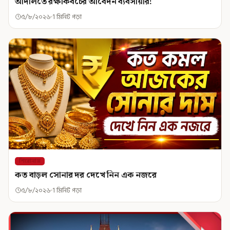
আদালতে রক্ষাকবচের আবেদন ব্যবসায়ীর!
৫/৮/২০২৬
1 মিনিট পড়া
শিরোনাম
কত বাড়ল সোনার দর দেখে নিন এক নজরে
৫/৮/২০২৬
1 মিনিট পড়া