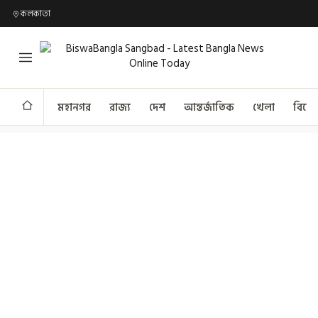
কলকাতা
মহানগর
রাজ্য
দেশ
আন্তর্জাতিক
খেলা
বিনো