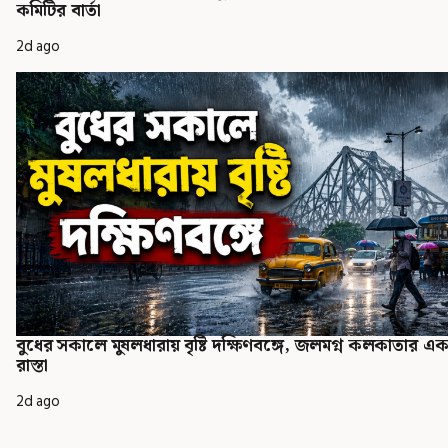
কমিটির বার্তা
2d ago
বুধের সকালে মুষলধারায় বৃষ্টি দক্ষিণবঙ্গে, জলমগ্ন কলকাতার এ
রাস্তা
2d ago