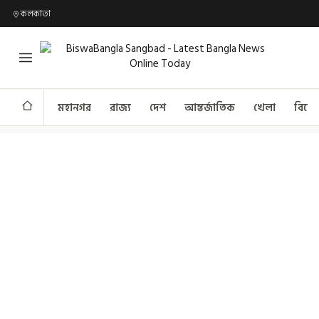
কলকাতা
মহানগর
রাজ্য
দেশ
আন্তর্জাতিক
খেলা
বিনো