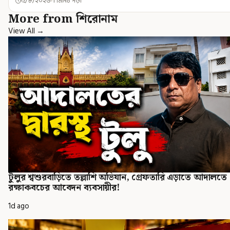
৫/৮/২০২৬
1 মিনিট পড়া
More from শিরোনাম
View All →
টুলুর শ্বশুরবাড়িতে তল্লাশি অভিযান, গ্রেফতারি এড়াতে আদালতে
রক্ষাকবচের আবেদন ব্যবসায়ীর!
1d ago