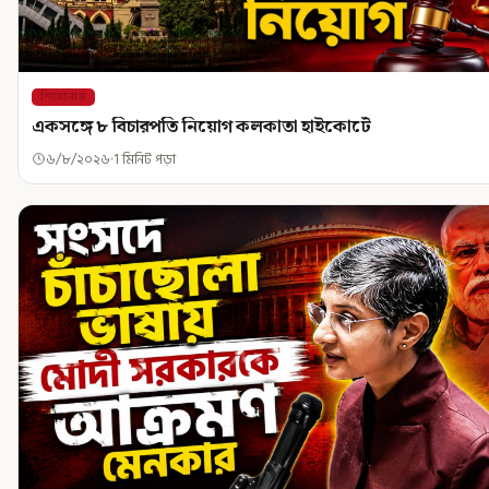
শিরোনাম
একসঙ্গে ৮ বিচারপতি নিয়োগ কলকাতা হাইকোর্টে
৬/৮/২০২৬
1 মিনিট পড়া