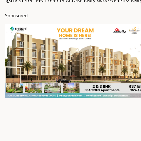
মুখ্যমন্ত্রী পদে শপথ নিলেন সি জোসেফ বিজয় ওরফে থালাপতি বিজ
Sponsored