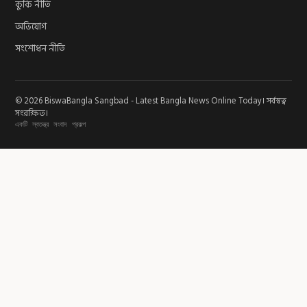
কুকি নীতি
অভিযোগ
সংশোধন নীতি
© 2026 BiswaBangla Sangbad - Latest Bangla News Online Today। সর্বস্বত্ব
সংরক্ষিত।
একটি স্বতন্ত্র সংবাদ প্রকল্প