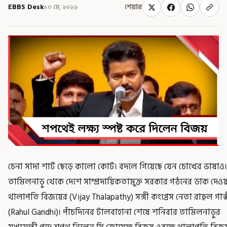
EBBS Desk
১০ মে, ২০২৬
শেয়ার
চেনা সাদা শার্ট ছেড়ে কালো কোট। বদলে গিয়েছে যেন চোখের ভাষাও।
তামিলনাড়ু থেকে দেশে সাম্প্রদায়িকতামুক্ত সরকার গঠনের ডাক দেওয়
থালাপতি বিজয়ের (Vijay Thalapathy) সঙ্গী কংগ্রেস নেতা রাহুল গান্
(Rahul Gandhi)। পাঁচদিনের টালবাহানা শেষে শনিবার তামিলনাড়ুর