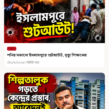
রাজ্য
শনির সকালে ইসলামপুরে শুটআউট, মৃত্যু শিক্ষকের
৮/৮/২০২৬
1 মিনিট পড়া