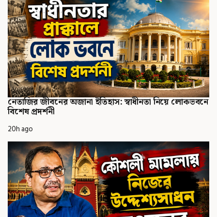
নেতাজির জীবনের অজানা ইতিহাস: স্বাধীনতা নিয়ে লোকভবনে
বিশেষ প্রদর্শনী
20h ago