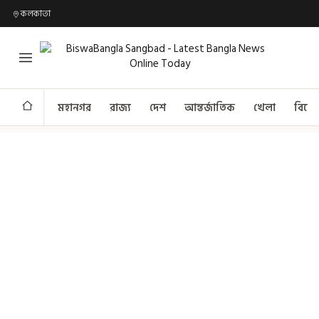
কলকাতা
মহানগর
রাজ্য
দেশ
আন্তর্জাতিক
খেলা
বিনো