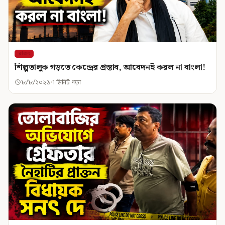
রাজ্য
শিল্পতালুক গড়তে কেন্দ্রের প্রস্তাব, আবেদনই করল না বাংলা!
৮/৮/২০২৬
1 মিনিট পড়া