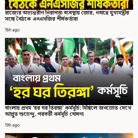
রাজ্যের অভ্যন্তরীণ নিরাপত্তা ব্যবস্থায় জোর, নবান্নে মুখ্যমন্ত্রীর
সঙ্গে বৈঠকে এনএসজির শীর্ষকর্তারা
16h ago
বাংলায় প্রথম ‘হর ঘর তিরঙ্গা’ কর্মসূচি: মিছিলে জনস্রোত দেখে
আপ্লুত শুভেন্দু, পরবর্তী কর্মসূচি ঘোষণা
19h ago