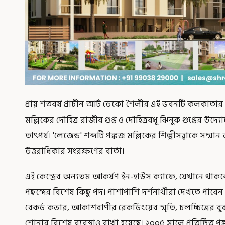
প্রায় শতবর্ষ প্রাচীন আর্ট ডেকো শৈলীর এই ভবনটি কলকাতার স
মল্লিকের দৌহিত্র রাজীব গুপ্ত ও দৌহিত্রবধূ ঝিনুক গুপ্তের উদ
তাৎপর্য। 'লেজেন্ড' শব্দটি পঙ্কজ মল্লিকের শিল্পীসত্ত্বাকে সম্
উত্তরাধিকার সংরক্ষণের বার্তা।
এই কেন্দ্রের অন্যতম আকর্ষণ ইন-হাউস ক্যাফে, যেখানে থাকবে 
পছন্দের বিশেষ কিছু পদ। পাশাপাশি দর্শনার্থীরা দেখতে পাবেন 
রেকর্ড কভার, আকাশবাণীর রেকর্ডিংয়ের স্মৃতি, চলচ্চিত্রের বু
শোনার বিশেষ ব্যবস্থাও রাখা হয়েছে। ২০০৫ সালে প্রতিষ্ঠিত প