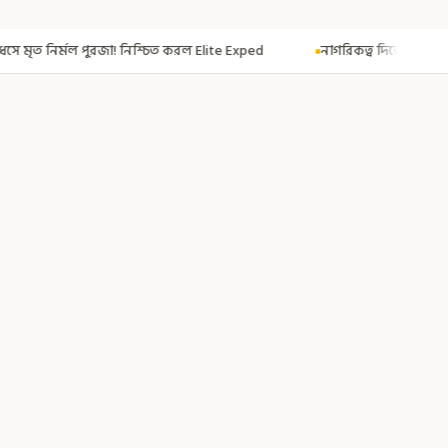
িশ্চিত করল Elite Exped
নাগরিকত্ব দিতেই CAA! ৩০০ মতুয়াকে নাগরিকত্বের সার