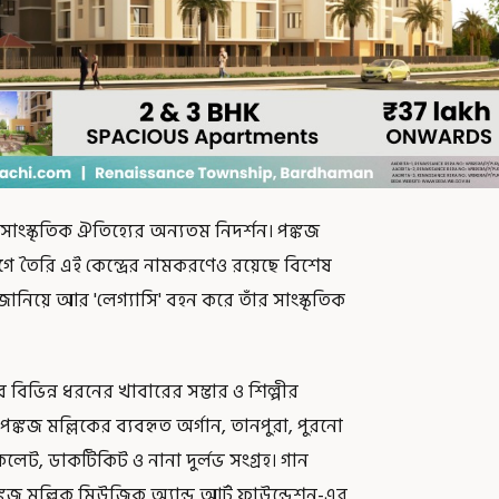
াংস্কৃতিক ঐতিহ্যের অন্যতম নিদর্শন। পঙ্কজ
্যোগে তৈরি এই কেন্দ্রের নামকরণেও রয়েছে বিশেষ
মান জানিয়ে আর 'লেগ্যাসি' বহন করে তাঁর সাংস্কৃতিক
বিভিন্ন ধরনের খাবারের সম্ভার ও শিল্পীর
পঙ্কজ মল্লিকের ব্যবহৃত অর্গান, তানপুরা, পুরনো
কলেট, ডাকটিকিট ও নানা দুর্লভ সংগ্রহ। গান
ঙ্কজ মল্লিক মিউজিক অ্যান্ড আর্ট ফাউন্ডেশন-এর