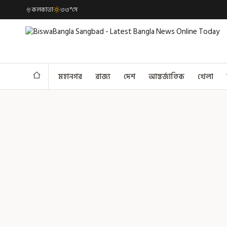
কলকাতা
৩৩°সে
মহানগর
রাজ্য
দেশ
আন্তর্জাতিক
খেলা