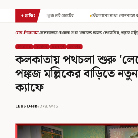
ষুব্ধ হাই কোর্টের
থেঁতলানো মাথা-গোপনাঙ্গে রড! বিজেপিশাসিত অসমে 
ব্রেকিং
হোম
›
শিরোনাম
›
কলকাতায় পথচলা শুরু 'লেজেন্ড অ্যান্ড লেগ্যাসি'র, পঙ্কজ মল্লিক
শিরোনাম
বিনোদন
গুরুত্বপূর্ণ
মহানগর
কলকাতায় পথচলা শুরু 'লেজেন
পঙ্কজ মল্লিকের বাড়িতে নতুন 
ক্যাফে
EBBS Desk
১৩ মে, ২০২৬