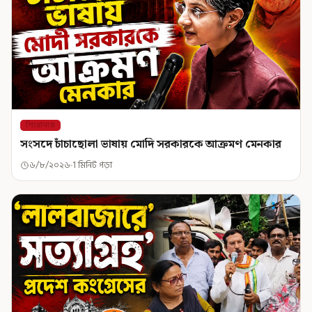
শিরোনাম
সংসদে চাঁচাছোলা ভাষায় মোদি সরকারকে আক্রমণ মেনকার
৬/৮/২০২৬
1 মিনিট পড়া