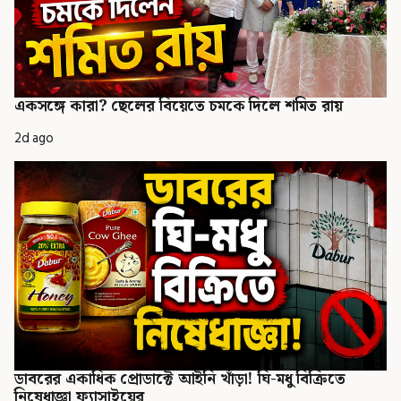
একসঙ্গে কারা? ছেলের বিয়েতে চমকে দিলে শমিত রায়
2d ago
ডাবরের একাধিক প্রোডাক্টে আইনি খাঁড়া! ঘি-মধু বিক্রিতে
নিষেধাজ্ঞা ফ্যাসাইয়ের