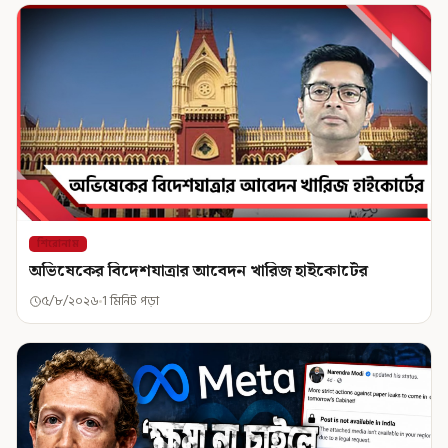
শিরোনাম
অভিষেকের বিদেশযাত্রার আবেদন খারিজ হাইকোর্টের
৫/৮/২০২৬
1 মিনিট পড়া