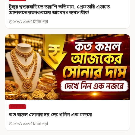
টুলুর শ্বশুরবাড়িতে তল্লাশি অভিযান, গ্রেফতারি এড়াতে
আদালতে রক্ষাকবচের আবেদন ব্যবসায়ীর!
৫/৮/২০২৬
1 মিনিট পড়া
শিরোনাম
কত বাড়ল সোনার দর দেখে নিন এক নজরে
৫/৮/২০২৬
1 মিনিট পড়া