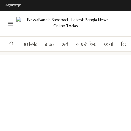
কলকাতা
মহানগর
রাজ্য
দেশ
আন্তর্জাতিক
খেলা
বিনো