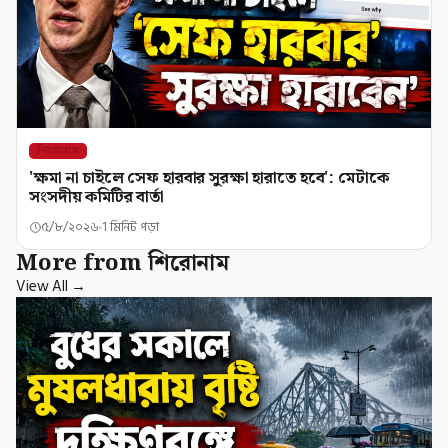
শিরোনাম
'ক্ষমা না চাইলে সেফ হারবার সুরক্ষা হারাতে হবে': মেটাকে
সংসদীয় কমিটির বার্তা
৫/৮/২০২৬
1 মিনিট পড়া
More from শিরোনাম
View All →