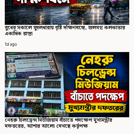
বুধের সকালে মুষলধারায় বৃষ্টি দক্ষিণবঙ্গে, জলমগ্ন কলকাতার
একাধিক রাস্তা
1d ago
নেহরু চিলড্রেন্স মিউজিয়াম বাঁচাতে পদক্ষেপ মুখ্যমন্ত্রীর
দফতরের, আশার আলো দেখছে কর্তৃপক্ষ