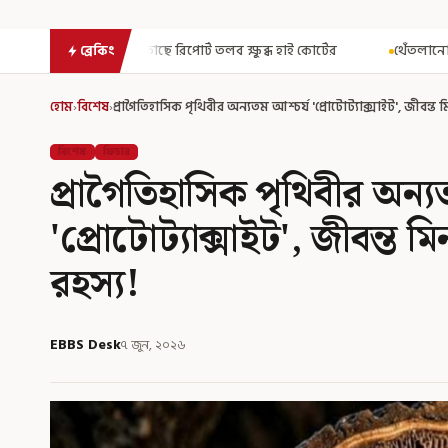
ছে রিপোর্ট তলব ক্ষুব্ধ হাই কোর্টের
থেঁতলানো মাথা-গোপনাঙ্গে রড! বি
ব্রেকিং
হোম
›
বিশেষ
›
প্রাগৈতিহাসিক পৃথিবীর অন্যতম আশ্চর্য 'প্রোটোট্যাক্সাইট', জীবন্ত ম
বিশেষ
ফিচার
প্রাগৈতিহাসিক পৃথিবীর অন্য
'প্রোটোট্যাক্সাইট', জীবন্ত ম
রহস্য!
EBBS Desk
৭ জুন, ২০২৬