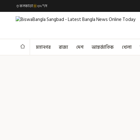
কলকাতা
৩১°সে
মহানগর
রাজ্য
দেশ
আন্তর্জাতিক
খেলা