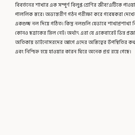
বিবর্তনের শাখার এক সম্পূর্ণ বিলুপ্ত শ্রেণির জীব!'এটিকে পাওয়
পাললিক স্তরে। অভ্যন্তরীণ গঠন পরীক্ষা করে গবেষকরা দে
একগুচ্ছ নল দিয়ে গঠিত। কিন্তু নলগুলি যেভাবে শাখাপ্রশাখা ব
কোনও ছত্রাকের মিল নেই। অর্থাৎ এরা যে একেবারেই ভিন্ন প্
অতিকায় ডাইনোসরদের আগে এদের অস্তিত্বের উপস্থিতির কথা জ
এবং নিশ্চিহ্ন হয়ে যাওয়ার কারন ঘিরে অনেক প্রশ্ন রয়ে গেছে।