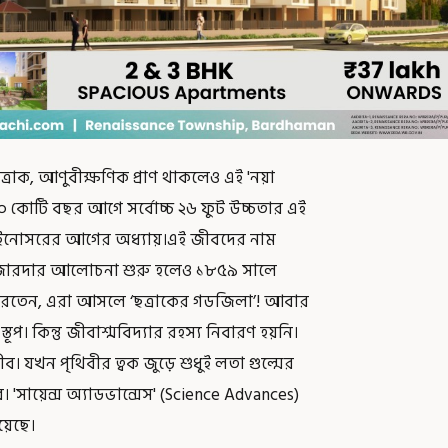
ত্রাক, আণুবীক্ষণিক প্রাণ থাকলেও এই 'নয়া
 ৪০ কোটি বছর আগে সর্বোচ্চ ২৬ ফুট উচ্চতার এই
 ডাইনোসরের আগের অধ্যায়।এই জীবদের নাম
য়ে জোরদার আলোচনা শুরু হলেও ১৮৫৯ সালে
করতেন, এরা আসলে ‘ছত্রাকের গডজিলা’! আবার
। কিন্তু জীবাশ্মবিদ্যার রহস্য নিবারণ হয়নি।
 যখন পৃথিবীর ত্বক জুড়ে শুধুই লতা গুল্মের
 'সায়েন্স অ্যাডভান্সেস' (Science Advances)
য়েছে।