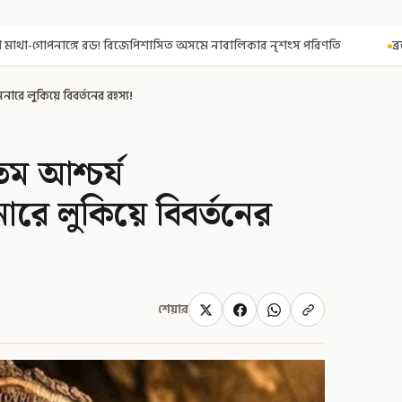
জেপিশাসিত অসমে নাবালিকার নৃশংস পরিণতি
ব্রড পর্বতশৃঙ্গে তুষারধসে ম
িনারে লুকিয়ে বিবর্তনের রহস্য!
তম আশ্চর্য
িনারে লুকিয়ে বিবর্তনের
শেয়ার