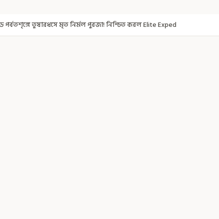
ৃত নির্মল পুরজা! নিশ্চিত করল Elite Exped
নাগরিকত্ব দিতেই CAA! ৩০০ মতুয়া