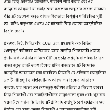
ওঠে। কিন্তু এরপরেও অভিজিৎ পরিবেশ শান্ত করার এবং ওই
ব্যক্তিকে আক্রমণ না করার জন্য সকলকে অনুরোধ করতে থাকেন।
তাঁর এই হস্তক্ষেপ সত্ত্বেও তাৎক্ষণিকভাবে বিশৃঙ্খল পরিস্থিতির সৃষ্টি
হয়। যদিও কর্তৃপক্ষ এখনও এই ঘটনাটি নিয়ে কোনো আনুষ্ঠানিক
বিবৃতি দেয়নি।
প্রসঙ্গত, নিট, সিবিএসসি, CUET এবং এসএসসি -সহ বিভিন্ন
গুরুত্বপূর্ণ পরীক্ষায় অনিয়মের জেরে কেন্দ্রীয় শিক্ষামন্ত্রী ধর্মেন্দ্র
প্রধানের পদত্যাগের দাবিতে CJP যে প্রচার কর্মসূচি চালাচ্ছে বিভিন্ন
রাজ্য জুড়ে তারই অংশ হিসেবে এদিন রাজস্থানে এই বিক্ষোভ
কর্মসূচির আয়োজন করা হয়েছিল। সিজেপি এই প্রতিবাদ কর্মসূচিকে
একটি শান্তিপূর্ণ ও সাংবিধানিক আন্দোলন হিসেবে অভিহিত
করেছে; যার লক্ষ্য হল দেশজুড়ে পরীক্ষা প্রক্রিয়া ও নিয়োগ ব্যবস্থা
নিয়ে শিক্ষার্থী এবং চাকরিপ্রার্থীদের উদ্বেগগুলো তুলে ধরা। খুব কম
সময়েই সোশ্যাল মিডিয়ায় এই প্রতিবাদ কর্মসূচি বেশ জোরদার হয়ে
উঠেছে এবং সারা দেশের শিক্ষার্থী ও আন্দোলনকারীদের দৃষ্টি