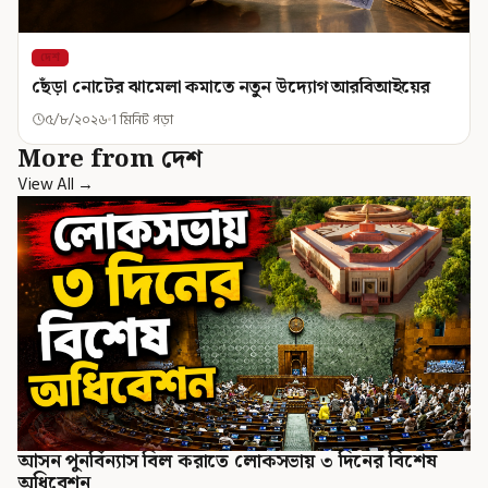
দেশ
ছেঁড়া নোটের ঝামেলা কমাতে নতুন উদ্যোগ আরবিআইয়ের
৫/৮/২০২৬
1 মিনিট পড়া
More from দেশ
View All →
আসন পুনর্বিন্যাস বিল করাতে লোকসভায় ৩ দিনের বিশেষ
অধিবেশন