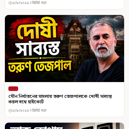
৬/৮/২০২৬
1 মিনিট পড়া
দেশ
যৌন নির্যাতনের মামলায় তরুণ তেজপালকে দোষী সাব্যস্ত
করল বম্বে হাইকোর্ট
৬/৮/২০২৬
1 মিনিট পড়া