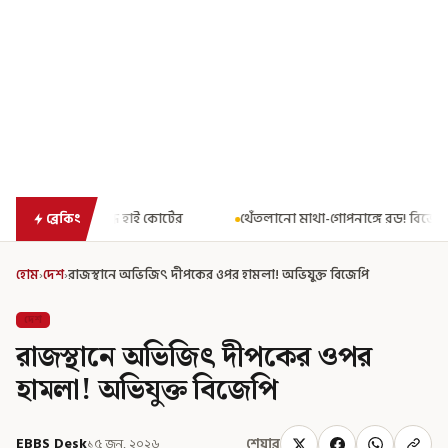
টের
থেঁতলানো মাথা-গোপনাঙ্গে রড! বিজেপিশাসিত অসমে নাবালিকার নৃশ
ব্রেকিং
হোম
›
দেশ
›
রাজস্থানে অভিজিৎ দীপকের ওপর হামলা! অভিযুক্ত বিজেপি
দেশ
রাজস্থানে অভিজিৎ দীপকের ওপর
হামলা! অভিযুক্ত বিজেপি
EBBS Desk
১৫ জুন, ২০২৬
শেয়ার