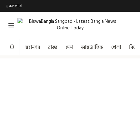
কলকাতা
মহানগর
রাজ্য
দেশ
আন্তর্জাতিক
খেলা
বিনো