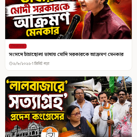
শিরোনাম
সংসদে চাঁচাছোলা ভাষায় মোদি সরকারকে আক্রমণ মেনকার
৬/৮/২০২৬
1 মিনিট পড়া