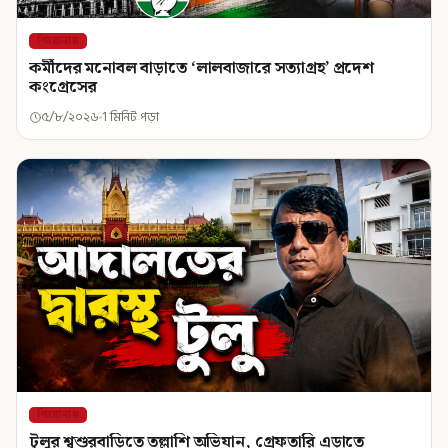
শিরোনাম
কর্মীদের মনোবল বাড়াতে ‘লালবাজারে সত্যাগ্রহ’ প্রদেশ
কংগ্রেসের
৫/৮/২০২৬
1 মিনিট পড়া
শিরোনাম
টুলুর শ্বশুরবাড়িতে তল্লাশি অভিযান, গ্রেফতারি এড়াতে