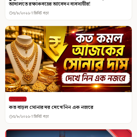
আদালতে রক্ষাকবচের আবেদন ব্যবসায়ীর!
৫/৮/২০২৬
1 মিনিট পড়া
শিরোনাম
কত বাড়ল সোনার দর দেখে নিন এক নজরে
৫/৮/২০২৬
1 মিনিট পড়া