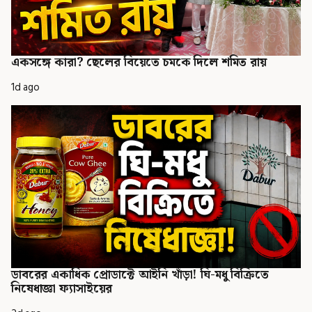
একসঙ্গে কারা? ছেলের বিয়েতে চমকে দিলে শমিত রায়
1d ago
ডাবরের একাধিক প্রোডাক্টে আইনি খাঁড়া! ঘি-মধু বিক্রিতে
নিষেধাজ্ঞা ফ্যাসাইয়ের