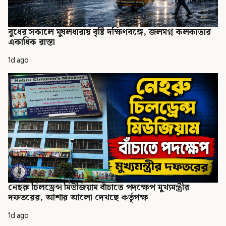
বুধের সকালে মুষলধারায় বৃষ্টি দক্ষিণবঙ্গে, জলমগ্ন কলকাতার
একাধিক রাস্তা
1d ago
নেহরু চিলড্রেন্স মিউজিয়াম বাঁচাতে পদক্ষেপ মুখ্যমন্ত্রীর
দফতরের, আশার আলো দেখছে কর্তৃপক্ষ
1d ago