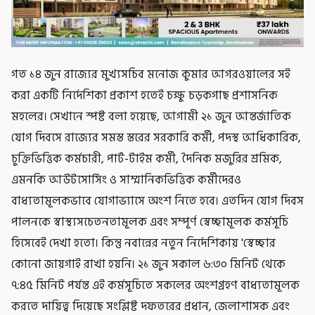
গত ১৪ জুন রাজ্যের মুখ্যসচিব মনোজ কুমার আগরওয়ালের সই
করা একটি নির্দেশিকা প্রকাশ হতেই চক্ষু চড়কগাছ প্রশাসনিক
মহলের। সেখানে স্পষ্ট বলা হয়েছে, আগামী ২১ জুন আন্তর্জাতিক
যোগ দিবসে রাজ্যের সমস্ত স্তরের সরকারি কর্মী, পদস্থ আধিকারিক,
চুক্তিভিত্তিক কর্মচারী, পার্ট-টাইম কর্মী, দৈনিক মজুরির শ্রমিক,
এমনকি আউটসোর্সিং ও সাম্মানিকভিত্তিক কর্মীদেরও
বাধ্যতামূলকভাবে যোগাভ্যাসে অংশ নিতে হবে। এতদিন যোগ দিবস
পালনকে স্বাস্থ্যসচেতনতামূলক এবং সম্পূর্ণ স্বেচ্ছামূলক কর্মসূচি
হিসেবেই দেখা হতো। কিন্তু নবান্নের নতুন নির্দেশিকায় 'স্বেচ্ছার
কোনো জায়গাই রাখা হয়নি। ২১ জুন সকাল ৬:৩০ মিনিট থেকে
৭:৪৫ মিনিট পর্যন্ত এই কর্মসূচিতে সকলের অংশগ্রহণ বাধ্যতামূলক
করতে দায়িত্ব দিয়েছে সংশ্লিষ্ট দফতরের প্রধান, জেলাশাসক এবং