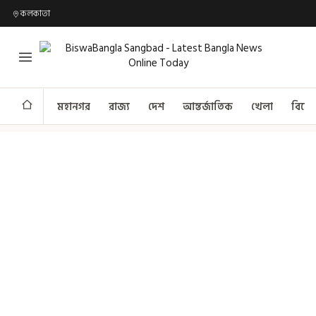
কলকাতা
মহানগর
রাজ্য
দেশ
আন্তর্জাতিক
খেলা
বিনো