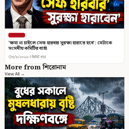
শিরোনাম
'ক্ষমা না চাইলে সেফ হারবার সুরক্ষা হারাতে হবে': মেটাকে
সংসদীয় কমিটির বার্তা
৫/৮/২০২৬
1 মিনিট পড়া
More from শিরোনাম
View All →