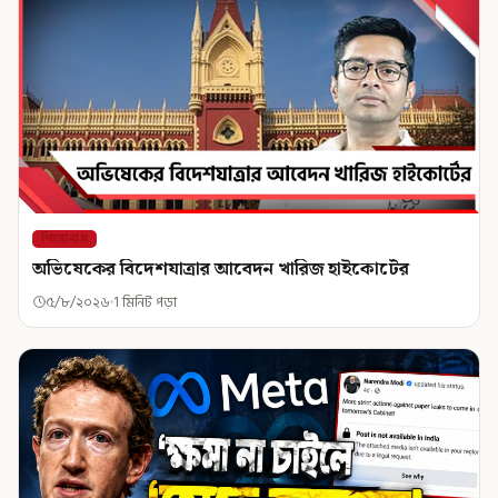
শিরোনাম
অভিষেকের বিদেশযাত্রার আবেদন খারিজ হাইকোর্টের
৫/৮/২০২৬
1 মিনিট পড়া