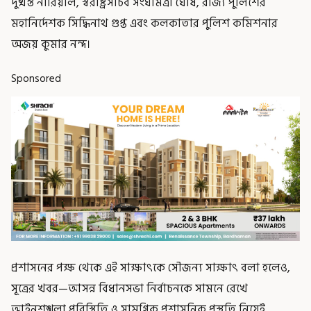
দুষ্মন্ত নারিয়াল, স্বরাষ্ট্রসচিব সংঘমিত্রা ঘোষ, রাজ্য পুলিশের
মহানির্দেশক সিদ্ধিনাথ গুপ্ত এবং কলকাতার পুলিশ কমিশনার
অজয় কুমার নন্দ।
Sponsored
প্রশাসনের পক্ষ থেকে এই সাক্ষাৎকে সৌজন্য সাক্ষাৎ বলা হলেও,
সূত্রের খবর—আসন্ন বিধানসভা নির্বাচনকে সামনে রেখে
আইনশৃঙ্খলা পরিস্থিতি ও সামগ্রিক প্রশাসনিক প্রস্তুতি নিয়েই