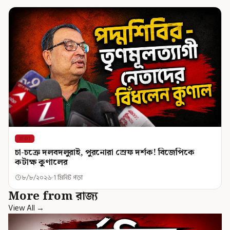
রাজ্য
চা-চক্রে দলবদলুরাই, পুরনোরা স্রেফ দর্শক! বিজেপিকে
কটাক্ষ কুণালের
৮/৮/২০২৬
1 মিনিট পড়া
More from রাজ্য
View All →