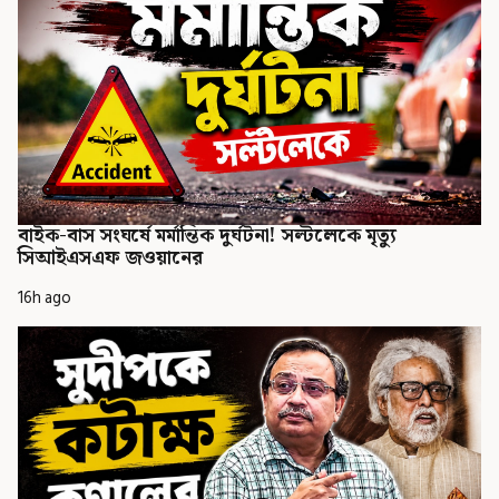
বাইক-বাস সংঘর্ষে মর্মান্তিক দুর্ঘটনা! সল্টলেকে মৃত্যু
সিআইএসএফ জওয়ানের
16h ago