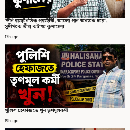
‘উনি রাজনৈতিক পরজীবী, আলো পান অন্যকে ধরে’,
সুদীপকে তীব্র কটাক্ষ কুণালের
17h ago
পুলিশ হেফাজতে খুন তৃণমূলকর্মী
19h ago