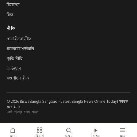
বিজ্ঞাপন
ফিড
নীতি
গোপনীয়তা নীতি
ব্যবহারের শর্তাবলি
কুকি নীতি
অভিযোগ
সংশোধন নীতি
© 2026 BiswaBangla Sangbad - Latest Bangla News Online Today। সর্বস্বত্ব
সংরক্ষিত।
একটি স্বতন্ত্র সংবাদ প্রকল্প
হোম
বিভাগ
খুঁজুন
ভিডিও
মেনু