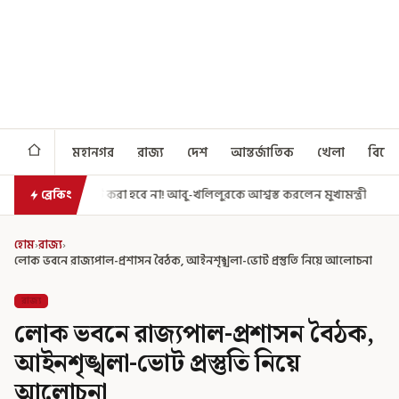
মহানগর
রাজ্য
দেশ
আন্তর্জাতিক
খেলা
বিনো
হবে না! আবু-খলিলুরকে আশ্বস্ত করলেন মুখ্যমন্ত্রী
এগিয়ে গেল আরও একধাপ, সপ
ব্রেকিং
হোম
›
রাজ্য
›
লোক ভবনে রাজ্যপাল-প্রশাসন বৈঠক, আইনশৃঙ্খলা-ভোট প্রস্তুতি নিয়ে আলোচনা
রাজ্য
লোক ভবনে রাজ্যপাল-প্রশাসন বৈঠক,
আইনশৃঙ্খলা-ভোট প্রস্তুতি নিয়ে
আলোচনা