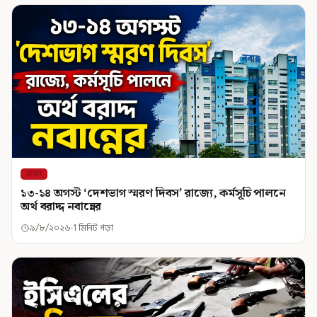
রাজ্য
১৩-১৪ অগস্ট ‘দেশভাগ স্মরণ দিবস’ রাজ্যে, কর্মসূচি পালনে
অর্থ বরাদ্দ নবান্নের
৯/৮/২০২৬
1 মিনিট পড়া