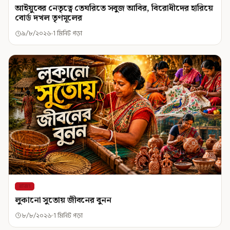
আইয়ুবের নেতৃত্বে তেঘরিতে সবুজ আবির, বিরোধীদের হারিয়ে
বোর্ড দখল তৃণমূলের
৯/৮/২০২৬
1 মিনিট পড়া
রাজ্য
লুকানো সুতোয় জীবনের বুনন
৮/৮/২০২৬
1 মিনিট পড়া