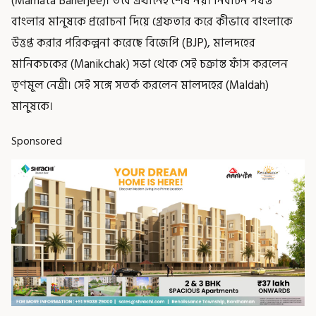
(Mamata Banerjee)। তবে এখানেই শেষ নয়। নির্বাচন পর্যন্ত
বাংলার মানুষকে প্ররোচনা দিয়ে গ্রেফতার করে কীভাবে বাংলাকে
উত্তপ্ত করার পরিকল্পনা করেছে বিজেপি (BJP), মালদহের
মানিকচকের (Manikchak) সভা থেকে সেই চক্রান্ত ফাঁস করলেন
তৃণমূল নেত্রী। সেই সঙ্গে সতর্ক করলেন মালদহের (Maldah)
মানুষকে।
Sponsored