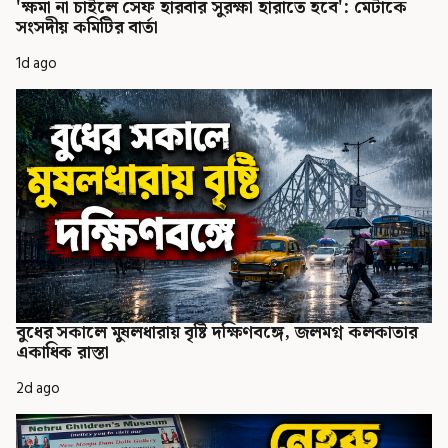
'ক্ষমা না চাইলে সেফ হারবার সুরক্ষা হারাতে হবে': মেটাকে
সংসদীয় কমিটির বার্তা
1d ago
বুধের সকালে মুষলধারায় বৃষ্টি দক্ষিণবঙ্গে, জলমগ্ন কলকাতার
একাধিক রাস্তা
2d ago