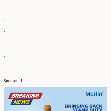
-
-
-
-
-
-
Sponsored