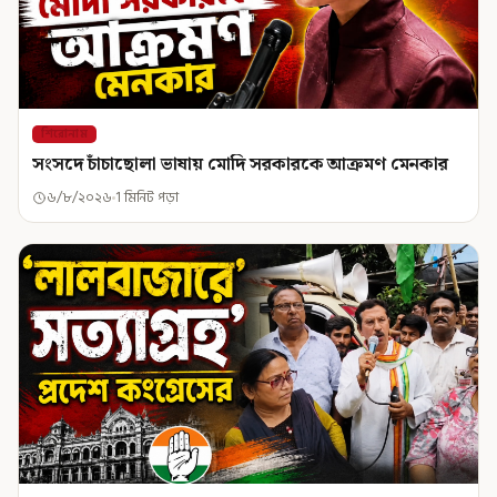
শিরোনাম
সংসদে চাঁচাছোলা ভাষায় মোদি সরকারকে আক্রমণ মেনকার
৬/৮/২০২৬
1 মিনিট পড়া