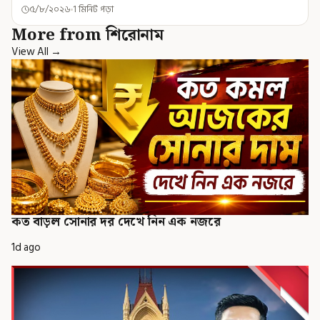
৫/৮/২০২৬
1 মিনিট পড়া
More from শিরোনাম
View All →
কত বাড়ল সোনার দর দেখে নিন এক নজরে
1d ago