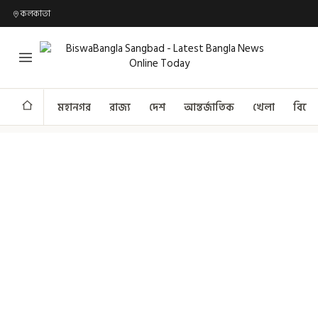
কলকাতা
মহানগর
রাজ্য
দেশ
আন্তর্জাতিক
খেলা
বিনো