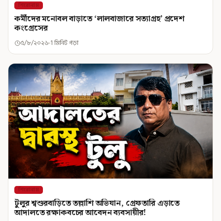
শিরোনাম
কর্মীদের মনোবল বাড়াতে ‘লালবাজারে সত্যাগ্রহ’ প্রদেশ
কংগ্রেসের
৫/৮/২০২৬
1 মিনিট পড়া
শিরোনাম
টুলুর শ্বশুরবাড়িতে তল্লাশি অভিযান, গ্রেফতারি এড়াতে
আদালতে রক্ষাকবচের আবেদন ব্যবসায়ীর!