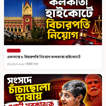
শিরোনাম
একসঙ্গে ৮ বিচারপতি নিয়োগ কলকাতা হাইকোর্টে
৬/৮/২০২৬
1 মিনিট পড়া