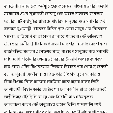
জনশুনানি নামে এক কর্মসূচি শুরু করেছেন। বাংলায় এবার বিজেপি
সরকারের প্রথম মুখ্যমন্ত্রী শুভেন্দু শুরু করতে চলেছেন 'জনতার
দরবার'। এই কর্মসূচির মাধ্যমে সাধারণ মানুষের সঙ্গে সরাসরি কথা
বলবেন মুখ্যমন্ত্রী। রাজ্যের বিভিন্ন প্রান্ত থেকে মানুষ এসে নিজেদের
সমস্যা, অভিযোগ বা আবেদন জানাতে পারবেন। সেই অভিযোগ
শুনে প্রয়োজনীয় প্রশাসনিক পদক্ষেপ নেওয়ার নির্দেশও দেওয়া হবে।
রাজনৈতিক মহলের একাংশের মতে, সাধারণ মানুষের সঙ্গে সরাসরি
যোগাযোগ বাড়ানোর ক্ষেত্রে এই ধরনের উদ্যোগ অত্যন্ত কার্যকর
হতে পারে। এদিন বিধানসভায় স্পিকার নির্বাচন পর্বে শেষে মুখ্যমন্ত্রী
বলেন, পুরনো অসৌজন্য ও তিক্ত তার ইতিহাস ভুলে সরকার ও
বিরোধীপক্ষ মিলে রাজ্যের উন্নতিতে কাজ করবে বলেই তিনি
আশাবাদী। বিধানসভার অধিবেশন চলাকালীন যাতে কোনভাবেই
অপ্রীতিকর পরিস্থিতি না হয় এবং বিরোধী রাও গঠনমূলক
আলোচনা করেন সেই অনুরোধও করেন তিনি। পাশাপাশি স্পষ্ট
জানিয়ে দেন, সংখ্যাগরিষ্ঠতায় বিজেপি অনেকটা এগিয়ে থাকলেও