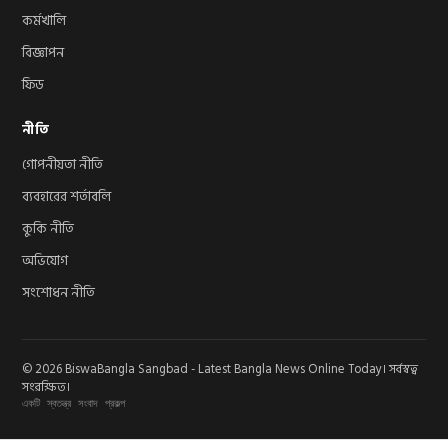
কর্মখালি
বিজ্ঞাপন
ফিড
নীতি
গোপনীয়তা নীতি
ব্যবহারের শর্তাবলি
কুকি নীতি
অভিযোগ
সংশোধন নীতি
© 2026 BiswaBangla Sangbad - Latest Bangla News Online Today। সর্বস্বত্ব
সংরক্ষিত।
একটি স্বতন্ত্র সংবাদ প্রকল্প