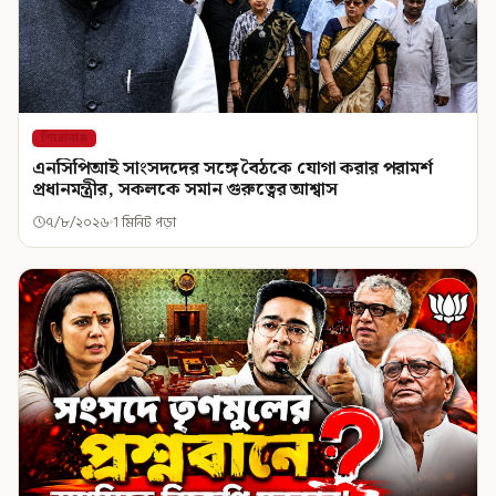
শিরোনাম
এনসিপিআই সাংসদদের সঙ্গে বৈঠকে যোগা করার পরামর্শ
প্রধানমন্ত্রীর, সকলকে সমান গুরুত্বের আশ্বাস
৭/৮/২০২৬
1 মিনিট পড়া