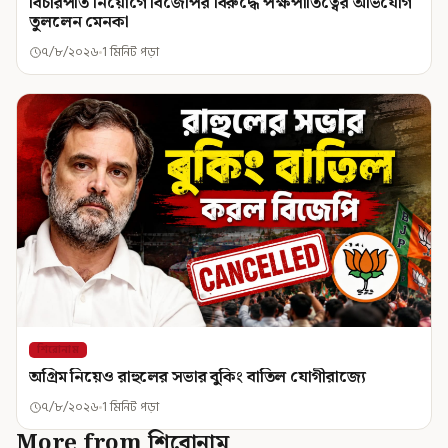
বিচারপতি নিয়োগে বিজেপির বিরুদ্ধে পক্ষপাতিত্বের অভিযোগ
তুললেন মেনকা
৭/৮/২০২৬
1 মিনিট পড়া
শিরোনাম
অগ্রিম নিয়েও রাহুলের সভার বুকিং বাতিল যোগীরাজ্যে
৭/৮/২০২৬
1 মিনিট পড়া
More from শিরোনাম