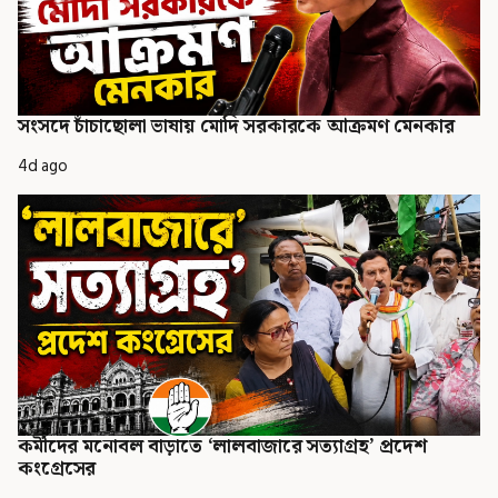
সংসদে চাঁচাছোলা ভাষায় মোদি সরকারকে আক্রমণ মেনকার
4d ago
কর্মীদের মনোবল বাড়াতে ‘লালবাজারে সত্যাগ্রহ’ প্রদেশ
কংগ্রেসের