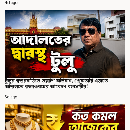
4d ago
টুলুর শ্বশুরবাড়িতে তল্লাশি অভিযান, গ্রেফতারি এড়াতে
আদালতে রক্ষাকবচের আবেদন ব্যবসায়ীর!
5d ago