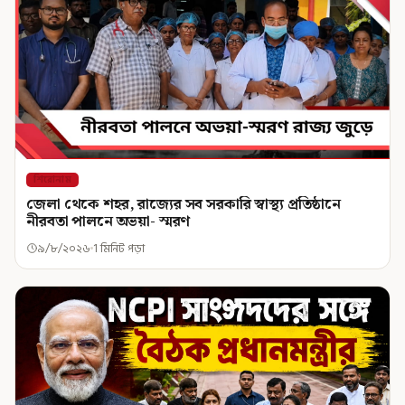
শিরোনাম
জেলা থেকে শহর, রাজ্যের সব সরকারি স্বাস্থ্য প্রতিষ্ঠানে
নীরবতা পালনে অভয়া- স্মরণ
৯/৮/২০২৬
1 মিনিট পড়া