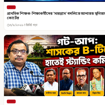
রাজ্য
প্রাথমিক শিক্ষক-শিক্ষাকর্মীদের 'সারপ্লাস' বদলিতে আপাতত স্থগিত
কোর্টের
৫/৮/২০২৬
1 মিনিট পড়া
রাজ্য