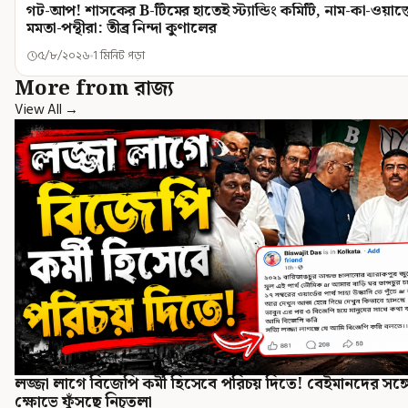
গট-আপ! শাসকের B-টিমের হাতেই স্ট্যান্ডিং কমিটি, নাম-কা-ওয়াস্ত
মমতা-পন্থীরা: তীব্র নিন্দা কুণালের
৫/৮/২০২৬
1 মিনিট পড়া
More from রাজ্য
View All →
লজ্জা লাগে বিজেপি কর্মী হিসেবে পরিচয় দিতে! বেইমানদের সঙ্গে
ক্ষোভে ফুঁসছে নিচুতলা