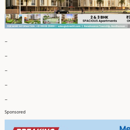
_
_
_
_
_
Sponsored