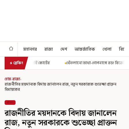
মহানগর
রাজ্য
দেশ
আন্তর্জাতিক
খেলা
বিনো
থেঁতলানো মাথা-গোপনাঙ্গে রড! বিজেপিশাসিত অসমে নাবালিকার নৃশংস পরিণ
ব্রেকিং
হোম
›
রাজ্য
›
রাজনীতির ময়দানকে বিদায় জানালেন রাজ, নতুন সরকারকে শুভেচ্ছা প্রাক্তন
বিধায়কের
রাজ্য
রাজনীতির ময়দানকে বিদায় জানালেন
রাজ, নতুন সরকারকে শুভেচ্ছা প্রাক্তন