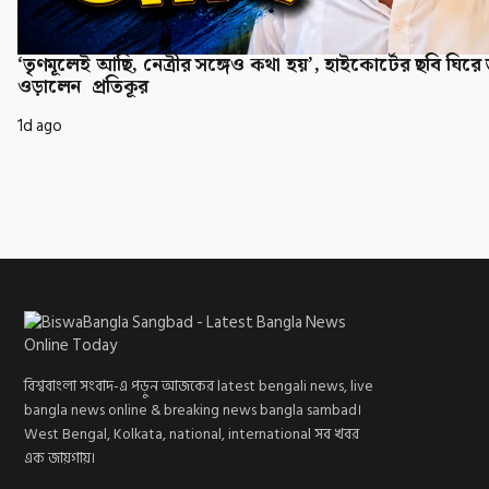
‘তৃণমূলেই আছি, নেত্রীর সঙ্গেও কথা হয়’, হাইকোর্টের ছবি ঘিরে 
ওড়ালেন প্রতিকূর
1d ago
বিশ্ববাংলা সংবাদ-এ পড়ুন আজকের latest bengali news, live
bangla news online & breaking news bangla sambad।
West Bengal, Kolkata, national, international সব খবর
এক জায়গায়।