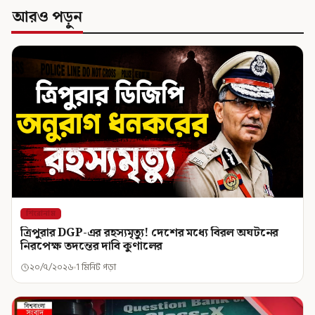
আরও পড়ুন
শিরোনাম
ত্রিপুরার DGP-এর রহস্যমৃত্যু! দেশের মধ্যে বিরল অঘটনের
নিরপেক্ষ তদন্তের দাবি কুণালের
২০/৭/২০২৬
1 মিনিট পড়া