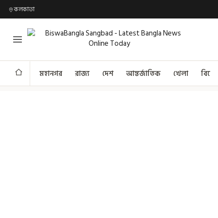
কলকাতা
মহানগর
রাজ্য
দেশ
আন্তর্জাতিক
খেলা
বিনো