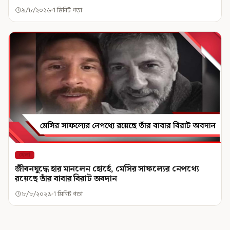
৯/৮/২০২৬
1 মিনিট পড়া
খেলা
জীবনযুদ্ধে হার মানলেন হোর্হে, মেসির সাফল্যের নেপথ্যে
রয়েছে তাঁর বাবার বিরাট অবদান
৮/৮/২০২৬
1 মিনিট পড়া